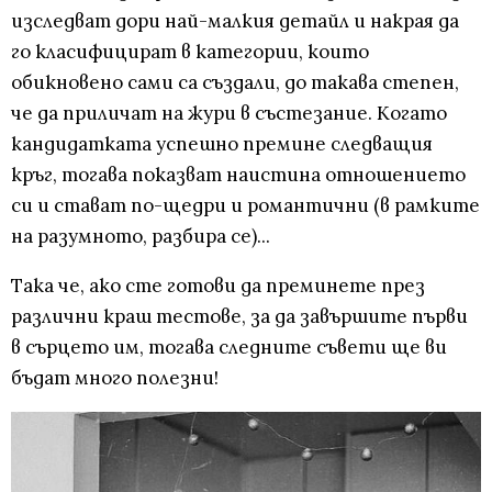
изследват дори най-малкия детайл и накрая да
го класифицират в категории, които
обикновено сами са създали, до такава степен,
че да приличат на жури в състезание. Когато
кандидатката успешно премине следващия
кръг, тогава показват наистина отношението
си и стават по-щедри и романтични (в рамките
на разумното, разбира се)...
Така че, ако сте готови да преминете през
различни краш тестове, за да завършите първи
в сърцето им, тогава следните съвети ще ви
бъдат много полезни!