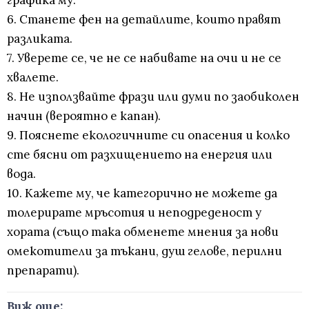
графика му.
6. Станете фен на детайлите, които правят
разликата.
7. Уверете се, че не се набивате на очи и не се
хвалете.
8. Не използвайте фрази или думи по заобиколен
начин (вероятно е капан).
9. Пояснете екологичните си опасения и колко
сте бясни от разхищението на енергия или
вода.
10. Кажете му, че категорично не можете да
толерирате мръсотия и неподреденост у
хората (също така обменете мнения за нови
омекотители за тъкани, душ гелове, перилни
препарати).
Виж още: