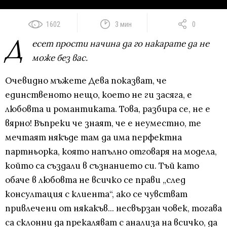
1602
3 мин
0
Д
есет прости начина да го накарате да не
може без вас.
Очевидно мъжете Дева показват, че
единственото нещо, което не ги засяга, е
любовта и романтиката. Това, разбира се, не е
вярно! Въпреки че знаят, че е неуместно, те
мечтаят някъде там да има перфектна
партньорка, която напълно отговаря на модела,
който са създали в съзнанието си. Тъй като
обаче в любовта не всичко се прави „след
консултация с клиента“, ако се чувстват
привлечени от някакъв... несвързан човек, тогава
са склонни да прекаляват с анализа на всичко, да