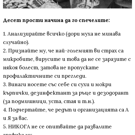
Десет прости начина да го спечелите:
1. Анализирайте всичко (дори муха не минава
случайно).
2. Признайте му, че най-големият ви страх са
микробите, вирусите и това да не се заразите с
някоя болест, затова не пропускате
профилактичните си прегледи.
3. Винаги носете със себе си сухи и мокри
кърпички, дезинфектант за ръце и дезодорант
(за подмишници, уста, стая и т.н.).
4. Подчертайте, че редът и организацията са А
и Я за вас.
5. НИКОГА не се опитвайте да развалите