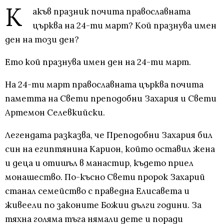
К
акъв празник почита православната
църква на 24-ти март? Кой празнува имен
ден на този ден?
Ето кой празнува имен ден на 24-ти март.
На 24-ти март православната църква почита
паметта на Свети преподобни Захария и Свети
Артемон Селевкийски.
Легендата разказва, че Преподобни Захария бил
син на египтянина Карион, който оставил жена
и деца и отишъл в манастир, където приел
монашество. По-късно Свети пророк Захарий
станал семейство с праведна Елисавета и
живеели по законите Божии дълги години. За
тяхна голяма тъга нямали дете и поради