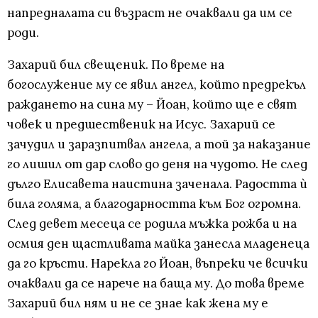
напредналата си възраст не очаквали да им се
роди.
Захарий бил свещеник. По време на
богослужение му се явил ангел, който предрекъл
раждането на сина му – Йоан, който ще е свят
човек и предшественик на Исус. Захарий се
зачудил и заразпитвал ангела, а той за наказание
го лишил от дар слово до деня на чудото. Не след
дълго Елисавета наистина заченала. Радостта ѝ
била голяма, а благодарността към Бог огромна.
След девет месеца се родила мъжка рожба и на
осмия ден щастливата майка занесла младенеца
да го кръсти. Нарекла го Йоан, въпреки че всички
очаквали да се нарече на баща му. До това време
Захарий бил ням и не се знае как жена му е