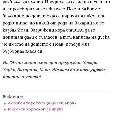
разбрала за името. Предполага се, че на нея също
ѝ е проговорил ангелски глас. По онова време
било прието детето да се нарича на някой от
роднините, но никой от рода на Захарий не се
казвал Йоан. Загрижени хора отишли да го
попитат дали е съгласен, а той написал на дъска,
че името на детето е Йоан. В този миг
възвърнал гласа си.
На 24-ти март имен ден празнуват Захари,
Зарко, Захарина, Хари. Желаем ви много здраве,
щастие и успехи!
Виж още:
Любовен хороскоп за месец април
Месечен хороскоп за април