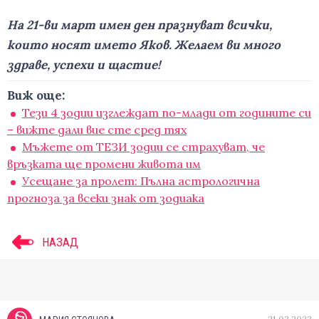
На 21-ви март имен ден празнуват всички,
които носят името Яков. Желаем ви много
здраве, успехи и щастие!
Виж още:
Тези 4 зодии изглеждат по-млади от годините си
– вижте дали вие сте сред тях
Мъжете от ТЕЗИ зодии се страхуват, че
връзката ще промени живота им
Усещане за пролет: Пълна астрологична
прогноза за всеки знак от зодиака
НАЗАД