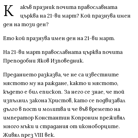
К
акъв празник почита православната
църква на 21-ви март? Кой празнува имен
ден на този ден?
Ето кой празнува имен ден на 21-ви март.
На 21-ви март православната църква почита
Преподобни Яков Изповедник.
Преданието разказва, че не са известните
мястото му на раждане, както и мястото,
където е бил епископ. За него се знае, че той
изпълнил закона Христов, като се подвизавал
дълго в пост и молитва и че във времето на
император Константин Копроним преживял
много мъки и страдания от иконоборците.
Живял през VIII век.