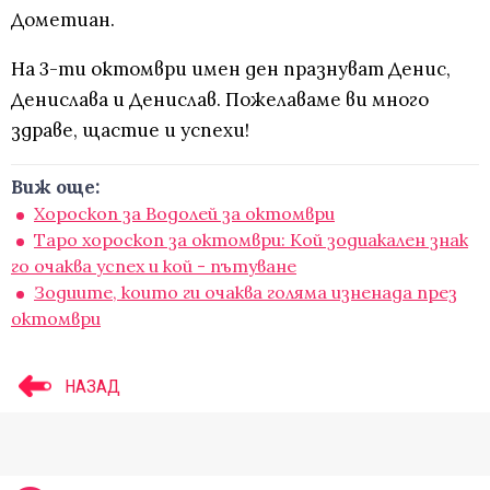
Дометиан.
На 3-ти октомври имен ден празнуват Денис,
Денислава и Денислав. Пожелаваме ви много
здраве, щастие и успехи!
Виж още:
Хороскоп за Водолей за октомври
Таро хороскоп за октомври: Кой зодиакален знак
го очаква успех и кой - пътуване
Зодиите, които ги очаква голяма изненада през
октомври
НАЗАД