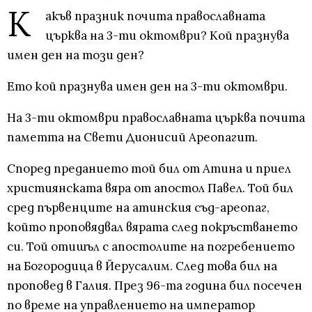
К
акъв празник почита православната
църква на 3-ти октомври? Кой празнува
имен ден на този ден?
Ето кой празнува имен ден на 3-ти октомври.
На 3-ти октомври православната църква почита
паметта на Свети Дионисий Ареопагит.
Според преданието той бил от Атина и приел
християнската вяра от апостол Павел. Той бил
сред първенците на атинския съд-ареопаг,
който проповядвал вярата след покръстването
си. Той отишъл с апостолите на погребението
на Богородица в Йерусалим. След това бил на
проповед в Галия. През 96-та година бил посечен
по време на управлението на император