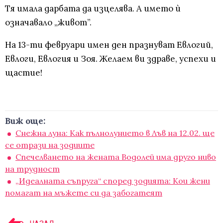
Тя имала дарбата да изцелява. А името ѝ
означавало „живот”.
На 13-ти февруари имен ден празнуват Евлогий,
Евлоги, Евлогия и Зоя. Желаем ви здраве, успехи и
щастие!
Виж още:
Снежна луна: Как пълнолунието в Лъв на 12.02. ще
се отрази на зодиите
Спечелването на жената Водолей има друго ниво
на трудност
„Идеалната съпруга“ според зодията: Кои жени
помагат на мъжете си да забогатеят