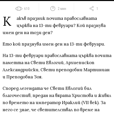
610
2 мин
1
К
акъв празник почита православната
църква на 13-ти февруари? Кой празнува
имен ден на този ден?
Ето кой празнува имен ден на 13-ти февруари.
На 13-ти февруари православната църква почита
паметта на Свети Евлогий, Архиепископ
Александрийски, Свети преподобни Мартиниан
и Преподобна Зоя.
Според легендата че Свети Евлогий бил
благочестив, предан на вярата Христова и живял
по времето на император Ираклий (VII век). За
него се знае, че светителствал по време на