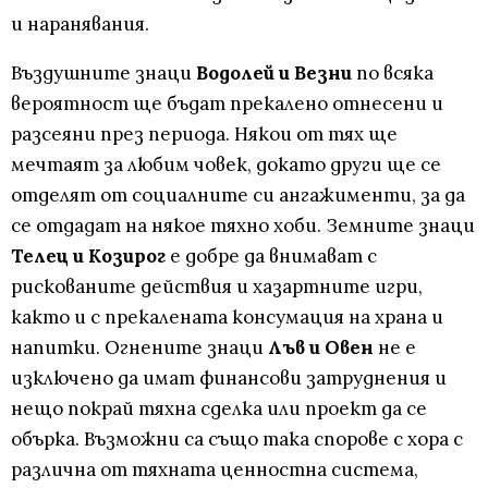
и наранявания.
Въздушните знаци
Водолей и Везни
по всяка
вероятност ще бъдат прекалено отнесени и
разсеяни през периода. Някои от тях ще
мечтаят за любим човек, докато други ще се
отделят от социалните си ангажименти, за да
се отдадат на някое тяхно хоби. Земните знаци
Телец и Козирог
е добре да внимават с
рискованите действия и хазартните игри,
както и с прекалената консумация на храна и
напитки. Огнените знаци
Лъв и Овен
не е
изключено да имат финансови затруднения и
нещо покрай тяхна сделка или проект да се
обърка. Възможни са също така спорове с хора с
различна от тяхната ценностна система,