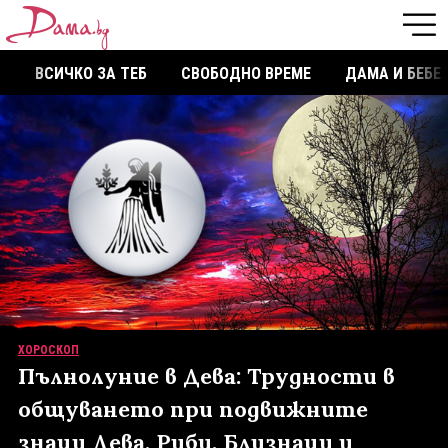
ВСИЧКО ЗА ТЕБ
СВОБОДНО ВРЕМЕ
ДАМА И БЕБЕ
ХОРОСКОП
Пълнолуние в Дева: Трудности в
общуването при подвижните
знаци Дева, Риби, Близнаци и