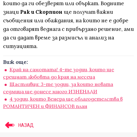
които да ги обезверят или объркат. Водните
знаци
Рак и Скорпион
ще получат важни
съобщения или обаждания, на които не е добре
да отговарят веднага с прибързано решение, ами
да си дадат време за размисъл и анализ на
ситуацията.
Виж още:
Край на самотата! 4-те зодии, които ще
срещнат любовта до края на месеца
Щастливци: 3-те зодии, за които новата
седмица ще донесе много ИЗНЕНАДИ
4 зодии, които Венера ще облагодетелства в
РОМАНТИЧЕН и ФИНАНСОВ план
НАЗАД