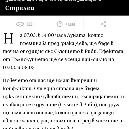
Стрелец
3221
4 мин
1
Н
а 07.03. в 14:00 часа Луната, която
преминава през знака Дева, ще бъде в
точна опозиция със Слънцето в Риби. Ефектът
от Пълнолунието ще се усеща най-силно на
07.03. и 08.03.
Повечето от нас ще имат вътрешни
конфликти. От една страна ще бъдем
изключително чувствителни, състрадателни и
сливащи се с другите (Слънце в Риби), от друга
ще има част от нас, която да иска да запази
автономност, рационалност и ред в мислите и
действията си (Луна в Дева).