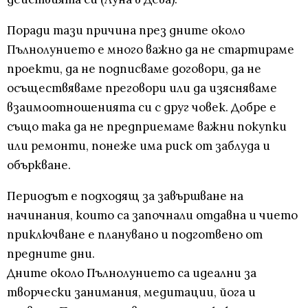
Поради тази причина през дните около
Пълнолунието е много важно да не стартираме
проекти, да не подписваме договори, да не
осъществяваме преговори или да изясняваме
взаимоотношенията си с друг човек. Добре е
също така да не предприемаме важни покупки
или ремонти, понеже има риск от заблуда и
объркване.
Периодът е подходящ за завършване на
начинания, които са започнали отдавна и чието
приключване е планувано и подготвено от
предните дни.
Дните около Пълнолунието са идеални за
творчески занимания, медитации, йога и