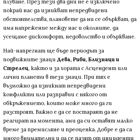
плуване. През тези два дни не е изключено
покрай нас да изникват непредвидени
обстоятелства, плановете да ни се объркват, да
има напрежение между нас и околните, да
усещаме дискомфорт, недоволство и объркване.
Най-напрегнат ще бъде периодът за
подвижните знаци
Дева, Риби, Близнаци и
Стрелец
, както и за хората с Асцендент или
лични планети в тези знаци. При тях е
възможно да изникнат непредвидени
конфликти или разправии с някого от
обкръжението, които може много да ги
разстроят. Важно е да се постараят да не
реагират на момента, ами да си оставят малко
време за премисляне и преоценка. Добре е да са
много внимателни и да се пазят от инциденти