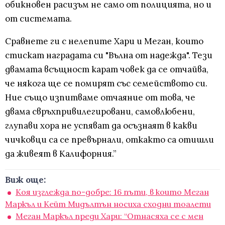
обикновен расизъм не само от полицията, но и
от системата.
Сравнете ги с нелепите Хари и Меган, които
стискат наградата си "Вълна от надежда". Тези
двамата всъщност карат човек да се отчайва,
че някога ще се помирят със семейството си.
Ние също изпитваме отчаяние от това, че
двама свръхпривилегировани, самовлюбени,
глупави хора не успяват да осъзнаят в какви
чичковци са се превърнали, откакто са отишли
да живеят в Калифорния.”
Виж още:
Коя изглежда по-добре: 16 пъти, в които Меган
Маркъл и Кейт Мидълтън носиха сходни тоалети
Меган Маркъл преди Хари: “Отнасяха се с мен