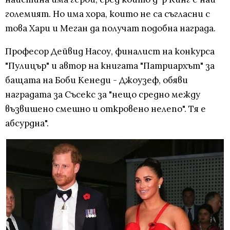
големият. Но има хора, които не са съгласни с
това Хари и Меган да получат подобна награда.
Професор Дейвид Насоу, финалист на конкурса
"Пулицър" и автор на книгата "Патриархът" за
бащата на Боби Кенеди - Джоузеф, обяви
наградата за Съсекс за "нещо средно между
възвишено смешно и откровено нелепо". Тя е
абсурдна".