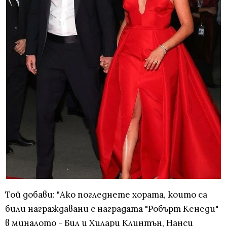
Той добави: "Ако погледнете хората, които са
били награждавани с наградата "Робърт Кенеди"
в миналото - Бил и Хилари Клинтън, Нанси