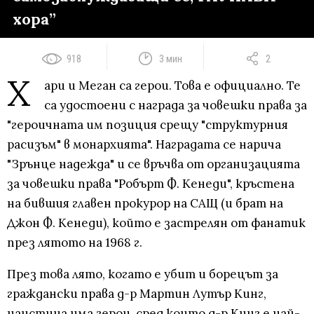
хора”
918
3 мин
2
Х
ари и Меган са герои. Това е официално. Те
са удостоени с награда за човешки права за
"героичната им позиция срещу "структурния
расизъм" в монархията". Наградата се нарича
"Зрънце надежда" и се връчва от организацията
за човешки права "Робърт Ф. Кенеди", кръстена
на бившия главен прокурор на САЩ (и брат на
Джон Ф. Кенеди), който е застрелян от фанатик
през лятото на 1968 г.
През това лято, когато е убит и борецът за
граждански права д-р Мартин Лутър Кинг,
наистина има герои, сред които д-р Кинг е най-