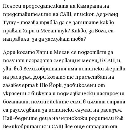
Пелоси председателката на Камарата на
представителите на САЩ, епископ Дезмънд
Туту - тогава трябва да се запитате какво
правят Хари и Меган тук? Какво, за Бога, са
направили, за да заслужат това?
Дори когато Хари и Меган се подготвят да
получат наградата следващия месец, в САЩ и,
уви, във Великобритания има истински жертви
на расизъм. Дори когато те присъстват на
галавечерта в Ню Йорк, заобиколени от
украсени с бижута и подмазвачески настроени
богаташи, полицейските сили в цялата страна
са разследвани за истински случаи на расизъм.
Най-бедните деца на чернокожи родители във
Великобритания и САЩ все още страдат от