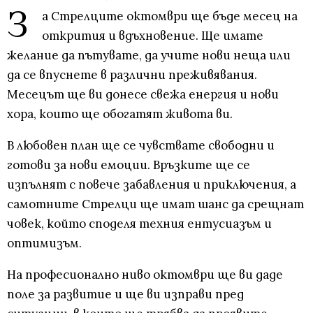
З
а Стрелците октомври ще бъде месец на
открития и вдъхновение. Ще имате
желание да пътувате, да учите нови неща или
да се впуснете в различни преживявания.
Месецът ще ви донесе свежа енергия и нови
хора, които ще обогатят живота ви.
В любовен план ще се чувствате свободни и
готови за нови емоции. Връзките ще се
изпълнят с повече забавления и приключения, а
самотните Стрелци ще имат шанс да срещнат
човек, който споделя техния ентусиазъм и
оптимизъм.
На професионално ниво октомври ще ви даде
поле за развитие и ще ви изправи пред