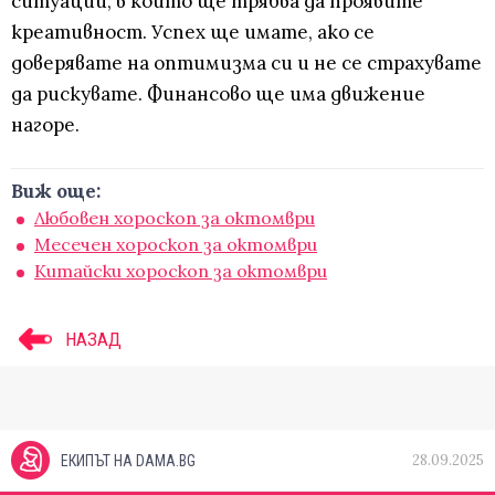
ситуации, в които ще трябва да проявите
креативност. Успех ще имате, ако се
доверявате на оптимизма си и не се страхувате
да рискувате. Финансово ще има движение
нагоре.
Виж още:
Любовен хороскоп за октомври
Месечен хороскоп за октомври
Китайски хороскоп за октомври
НАЗАД
28.09.2025
ЕКИПЪТ НА DAMA.BG