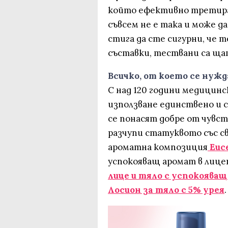
който ефективно третира 
съвсем не е такa и може 
стига да сте сигурни, че
съставки, тествани са ща
Всичко, от което се нуж
С над 120 години медицинс
използване единствено и са
се понасят добре от чувс
разчупи статуквото със с
ароматна композиция
Euc
успокояващ аромат в лице
лице и тяло с успокоява
Лосион за тяло с 5% урея