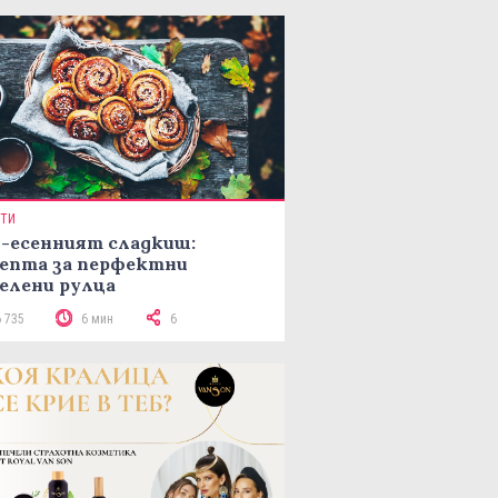
ПТИ
-есенният сладкиш:
епта за перфектни
елени рулца
6 735
6 мин
6