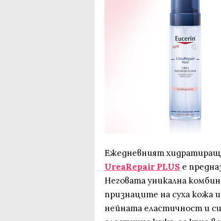
Eжедневният хидратира
UreaRepair PLUS
е предназ
Неговата уникална комбин
признаците на суха кожа и
нейната еластичност и си