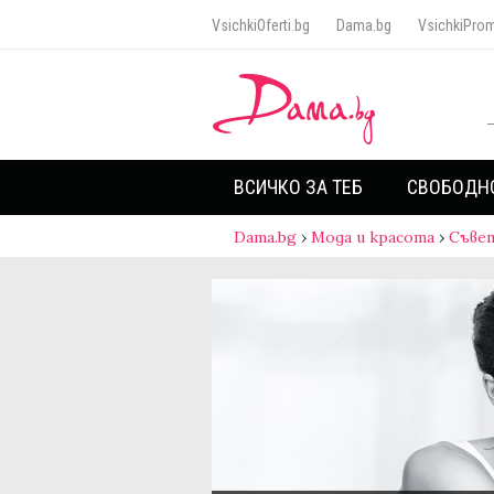
VsichkiOferti.bg
Dama.bg
VsichkiProm
ВСИЧКО ЗА ТЕБ
СВОБОДН
Dama.bg
›
Мода и красота
›
Съве