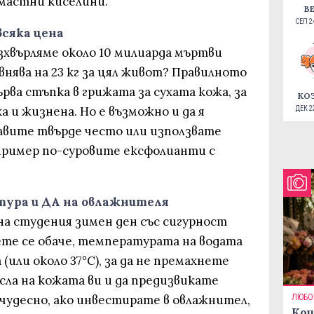
мастни киселини.
В
СЕП 24
всяка цена
зхвърляме около 10 милиарда мъртви
внява на 23 кг за цял живот? Правилното
рва стъпка в грижата за сухата кожа, за
КО
а и жизнена. Но е възможно и да я
ДЕК 22
равите твърде често или използвате
пример по-суровите ексфолианти с
тура и ДА на овлажнителя
 на студения зимен ден със сигурност
те се обаче, температурата на водата
 (или около 37°C), за да не премахнете
ла на кожата ви и да предизвикате
 чудесно, ако инвестирате в овлажнител,
ЛЮБО
Кои