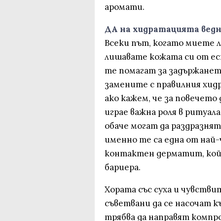
аромати.
ДА на хидратацията ведн
Всеки път, когато миете л
лишавате кожата си от ес
те помагат за задържането
замените с правилния хидр
ако кажем, че за повечето
играе важна роля в ритуал
обаче могат да раздразнят
именно те са една от най
контактен дерматит, койт
бариера.
Хората със суха и чувстви
съветвани да се насочат к
трябва да направят компро