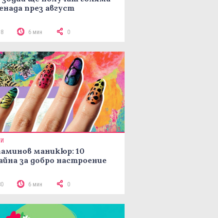
енада през август
78
6 мин
0
ТИ
аминов маникюр: 10
айна за добро настроение
80
6 мин
0