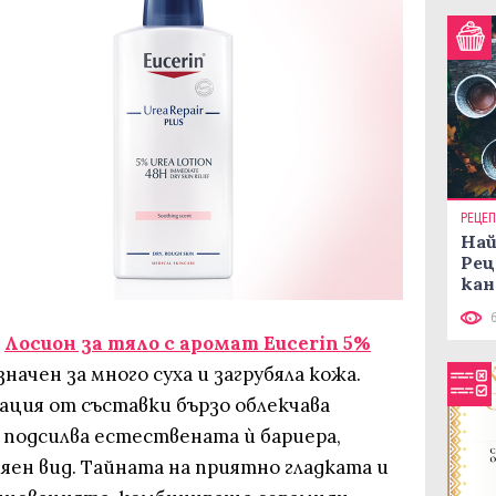
РЕЦЕ
Най
Рец
кан
щ
Лосион за тяло с аромат Eucerin 5%
начен за много суха и загрубяла кожа.
ация от съставки бързо облекчава
 подсилва естествената ѝ бариера,
яен вид. Тайната на приятно гладката и