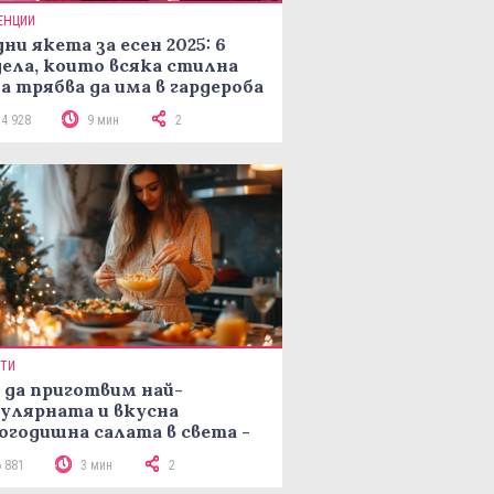
ЕНЦИИ
ни якета за есен 2025: 6
ела, които всяка стилна
а трябва да има в гардероба
14 928
9 мин
2
ПТИ
 да приготвим най-
улярната и вкусна
огодишна салата в света -
епта Мимоза
6 881
3 мин
2