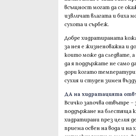
всъщност могат да се окаж
извличат влагата и биха 
сухота и сърбеж.
Добре хидратираната кожа
за нея е жизненоважна и д
които може да следвате, а 
да я поддържате не само да
дори когато температури
сухия и студен зимен възду
ДА на хидратацията от
Всичко започва отвътре – 
поддържане на блестяща ко
хидратирани през целия де
приема освен на вода и на 