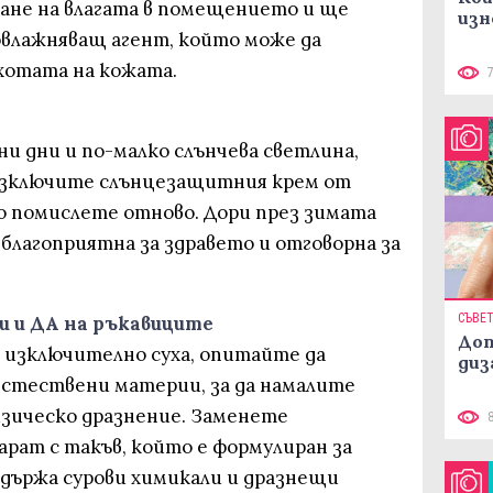
ане на влагата в помещението и ще
изн
влажняващ агент, който може да
хотата на кожата.
и дни и по-малко слънчева светлина,
 изключите слънцезащитния крем от
о помислете отново. Дори през зимата
благоприятна за здравето и отговорна за
СЪВЕ
 и ДА на ръкавиците
Доп
е изключително суха, опитайте да
диз
 естествени материи, за да намалите
зическо дразнение. Заменете
рат с такъв, който е формулиран за
ъдържа сурови химикали и дразнещи