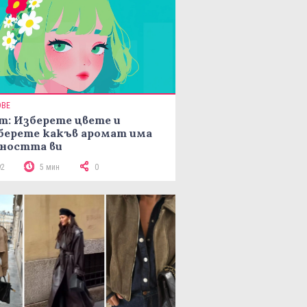
ОВЕ
т: Изберете цвете и
берете какъв аромат има
ността ви
92
5 мин
0