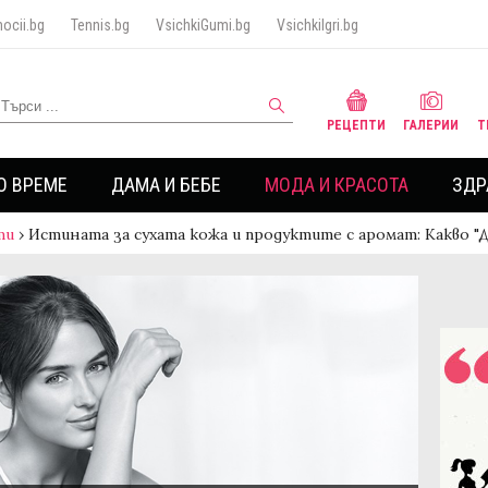
ocii.bg
Tennis.bg
VsichkiGumi.bg
VsichkiIgri.bg
РЕЦЕПТИ
ГАЛЕРИИ
Т
О ВРЕМЕ
ДАМА И БЕБЕ
МОДА И КРАСОТА
ЗДР
ти
›
Истината за сухата кожа и продуктите с аромат: Какво "