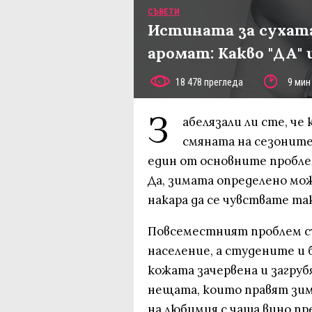
СЪВЕТИ
Истината за сухат
аромат: Какво "ДА" и
18 478 прегледа
9 мин
З
абелязали ли сте, че
смяната на сезоните?
един от основните пробле
Да, зимата определено мож
накара да се чувствате так
Повсеместният проблем съ
население, а студените и 
кожата зачервена и загруб
нещата, които правят зим
на любимия с чаша вино пр