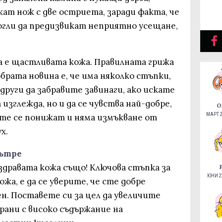
ат нож с две остриета, заради факта, че
могли да предизвикат неприятно усещане,
 e щастливата кожа. Правилната грижа
обрата новина е, че има няколко стъпки,
други да забравите завинаги, ако искате
 изглежда, но и да се чувства най-добре,
О
МАРТ 2
те се понижат и няма измъкване от
х.
вътре
здравата кожа също! Ключова стъпка за
ЮНИ 22
жа, е да се уверите, че сте добре
н. Поставете си за цел да увеличите
храни с високо съдържание на