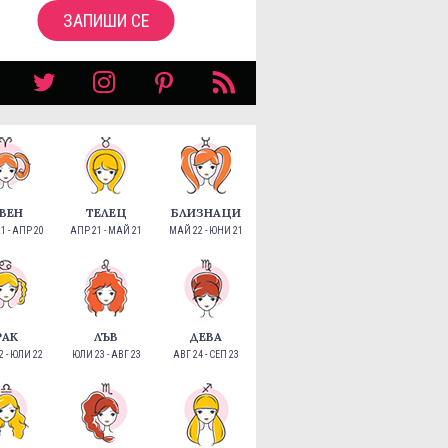
ЗАПИШИ СЕ
ВЕН
ТЕЛЕЦ
БЛИЗНАЦИ
1 - АПР 20
АПР 21 - МАЙ 21
МАЙ 22 - ЮНИ 21
РАК
ЛЪВ
ДЕВА
 - ЮЛИ 22
ЮЛИ 23 - АВГ 23
АВГ 24 - СЕП 23