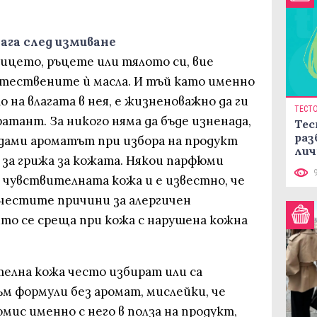
ага след измиване
ицето, ръцете или тялото си, вие
тествените ѝ масла. И тъй като именно
 на влагата в нея, е жизненоважно да ги
ТЕСТ
атант. За никого няма да бъде изненада,
Тес
раз
 дами ароматът при избора на продукт
лич
а за грижа за кожата. Някои парфюми
 чувствителната кожа и е известно, че
-честите причини за алергичен
о се среща при кожа с нарушена кожна
телна кожа често избират или са
ъм формули без аромат, мислейки, че
мис именно с него в полза на продукт,