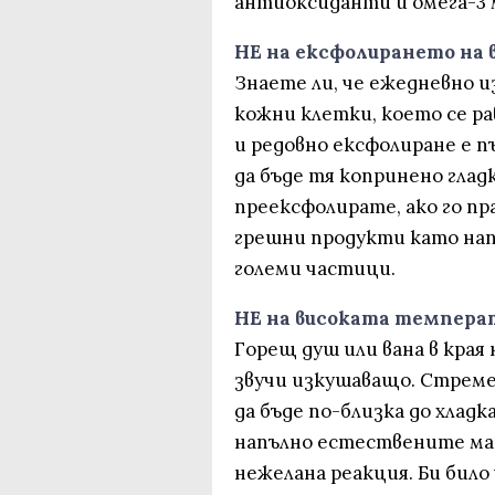
антиоксиданти и омега-3 
НЕ на ексфолирането на 
Знаете ли, че ежедневно и
кожни клетки, което се ра
и редовно ексфолиране е пъ
да бъде тя копринено гладк
преексфолирате, ако го п
грешни продукти като на
големи частици.
НE на високата темпера
Горещ душ или вана в края
звучи изкушаващо. Стреме
да бъде по-близка до хладка
напълно естествените мас
нежелана реакция. Би било