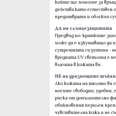
който ще помогне за връщ
действа като естествен о
предотврати и облекчи су
ДА на слънцезащитата
Предвид по-кратките зимн
може да е изкушаващо да
сутрешната си рутина - н
вредната UV светлина е не
влагата в кожата ви.
НЕ на дразнещите тъкани
Ако кожата на тялото ви 
носите свободни, удобни,
риска от допълнително фи
обикновения перилен препа
чувствителна кожа и не с