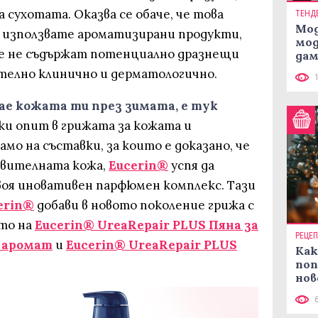
сухотата. Оказва се обаче, че това
ТЕНД
Мод
да използвате ароматизирани продукти,
мод
 те не съдържат потенциално дразнещи
дам
си
телно клинично и дерматологично.
дае кожата ти през зимата, е тук
ки опит в грижата за кожата и
мо на съставки, за които е доказано, че
твителната кожа,
Eucerin®
успя да
воя иновативен парфюмен комплекс. Тази
erin®
добави в новото поколение грижа с
то на
Eucerin® UreaRepair PLUS Пяна за
РЕЦЕ
щ аромат
и
Eucerin® UreaRepair PLUS
Как
.
поп
нов
рец