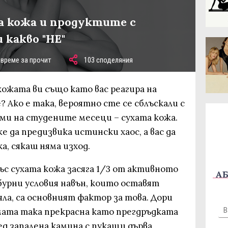
а кожа и продуктите с
 какво "НЕ"
 време за прочит
103 споделяния
 кожата ви също като вас реагира на
 Ако е така, вероятно сте се сблъскали с
ми на студените месеци – сухата кожа.
е да предизвика истински хаос, а вас да
а, сякаш няма изход.
с сухата кожа засяга 1/3 от активното
АБ
бурни условия навън, които оставят
яла, са основният фактор за това. Дори
ата така прекрасна като прегдръдката
ед запалена камина с пукащи дърва,