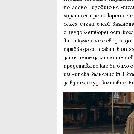
по-лесно - изобщо не мисли
хората са претоварени, че
секса, сякаш е най-важнот
с неудовлетвореност, ког
ви е скучен, че е сведен д
трябва да се правят в опр
започнете да мислите пове
представяте как би било с
им липсва вълнение във вр
за взаимно удоволствие. Ет