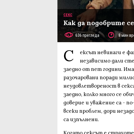
СЕКС
Как да подобрите се
636 прегледа
8 мин вр
С
ексът невинаги е ф
независимо дали сте
заедно от пет години. Им
разочаровани поради милио
неудовлетвореност в секса,
заедно, колко много се об
доверие и уважение са - по-
всеки проблем, дори незад
са изпълнени.
Когато сексът е страхотен