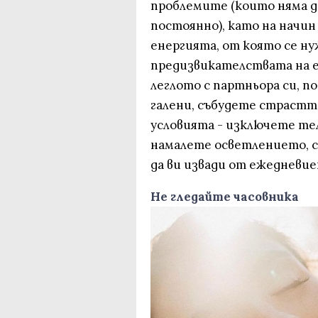
проблемите (които няма 
постоянно), като на начин 
енергията, от която се нуж
предизвикателствата на е
леглото с партньора си, п
галени, събудете страстт
условията - изключете те
намалете осветлението, 
да ви извади от ежедневие
Не гледайте часовника