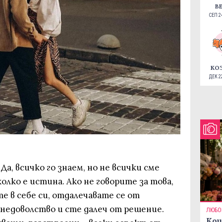
В
СЕП 24
КО
ДЕК 22
а, всичко го знаем, но не всички сме
олко е истина. Ако не говорите за това,
те в себе си, отдалечавате се от
 недоволство и сте далеч от решение.
ЛЮБО
Кои