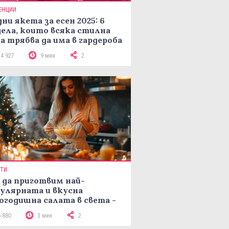
ЕНЦИИ
ни якета за есен 2025: 6
ела, които всяка стилна
а трябва да има в гардероба
14 927
9 мин
2
ПТИ
 да приготвим най-
улярната и вкусна
огодишна салата в света -
епта Мимоза
6 880
3 мин
2