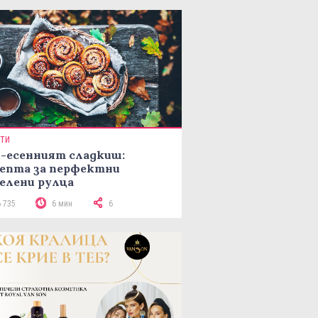
ПТИ
-есенният сладкиш:
епта за перфектни
елени рулца
6 735
6 мин
6