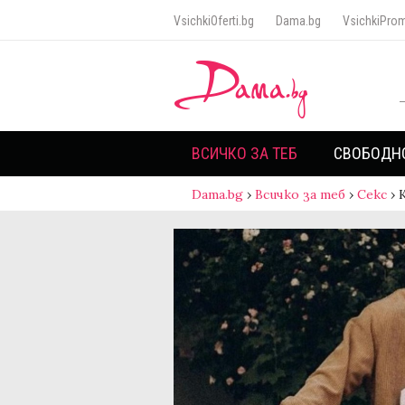
VsichkiOferti.bg
Dama.bg
VsichkiProm
ВСИЧКО ЗА ТЕБ
СВОБОДН
Dama.bg
›
Всичко за теб
›
Секс
›