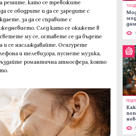
да решите, като се тревожите
ТЕНД
да се ободрите и да се заредите с
Мод
мод
даете, за да се справите с
дам
жедневието. След като се окажете в
си
осветете му се, оставете се да бъдете
а и се наслаждавайте. Осигурете
лефона и телевизора, пуснете музика,
създайте романтична атмосфера, която
то.
РЕЦЕ
Как
поп
нов
рец