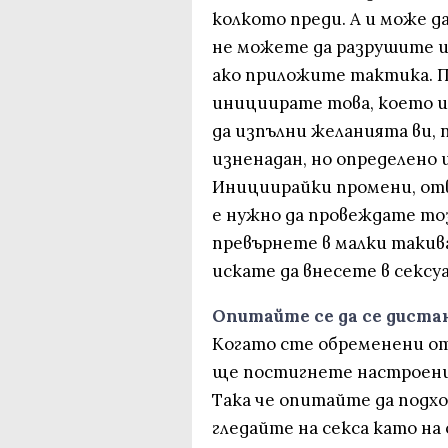
колкото преди. А и може да
не можете да разрушите и
ако приложите тактика. П
инициирате това, което и
да изпълни желанията ви, 
изненадан, но определено щ
Инициирайки промени, отв
е нужно да провеждате тоз
превърнете в малки такива
искате да внесете в сексу
Опитайте се да се дист
Когато сте обременени от
ще постигнете настроение
Така че опитайте да подхо
гледайте на секса като н