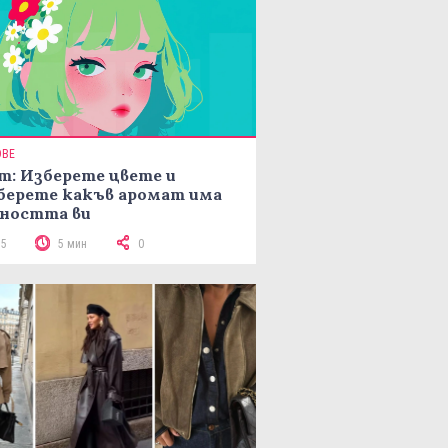
ОВЕ
т: Изберете цвете и
берете какъв аромат има
ността ви
75
5 мин
0