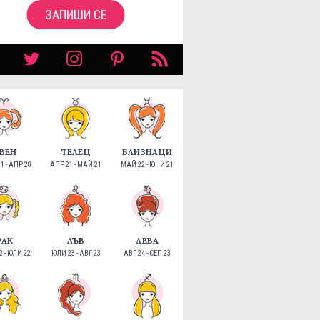
ЗАПИШИ СЕ
ВЕН
ТЕЛЕЦ
БЛИЗНАЦИ
1 - АПР 20
АПР 21 - МАЙ 21
МАЙ 22 - ЮНИ 21
РАК
ЛЪВ
ДЕВА
 - ЮЛИ 22
ЮЛИ 23 - АВГ 23
АВГ 24 - СЕП 23