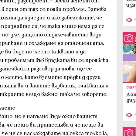
ващи, разстроени – всеки аспект от
изн
 в един от тях се появи проблем. Затова
ията да изчезне и ако забележите, че
 признайте си, че така нищо няма да се
 по-зле, защото отдалечаването води
тдръпване и охлаждане на отношенията.
 ви бъде по-лесно, каквото и да
и проблемът във връзката ви се проявява
 започвайки разговор за това, ще се
но място, като вземете предвид други
ията ви и вашите вярвания, очаквания и
СЪВЕ
откриете нещо важно, така че говорете.
Доп
диз
лаете
ващо, но е напълно възможно вашият
а, че нещо ви притеснява и че нещо ви
и че не се наслаждавате на секса толкова,