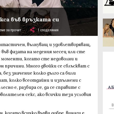
кса във връзката си
еме за прочит
1 споделяния
антастичен, вълнуващ и удовлетворяващ,
 във фазата на медения месец или сте
а моменти, когато сте недоволни и
н причини. Много двойки се сблъскват с
 без значение колко дълго са били
ичат, колко всеотдайни и изпълнени с
АБ
лесно е, разбира се, да се справите с
оволителен секс, ако всички тези условия
, когато всичко върви добре, винаги е