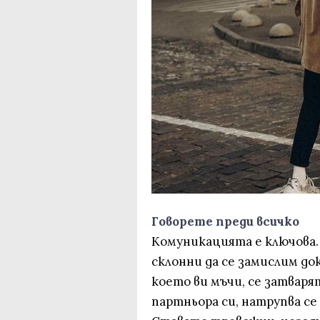
Говорете преди всичко
Комуникацията е ключова. Д
склонни да се замислим док
което ви мъчи, се затваря
партньора си, натрупва се