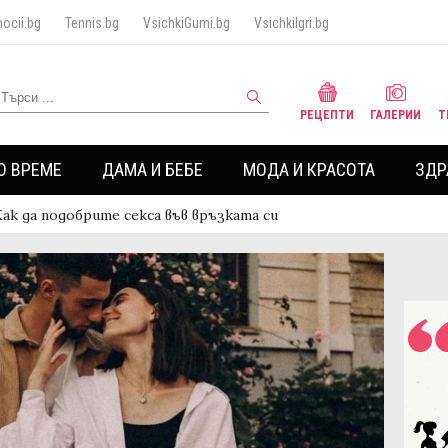
ocii.bg
Tennis.bg
VsichkiGumi.bg
VsichkiIgri.bg
РЕЦЕПТИ
ГАЛЕРИИ
Т
О ВРЕМЕ
ДАМА И БЕБЕ
МОДА И КРАСОТА
ЗДР
Как да подобрите секса във връзката си