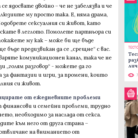
 се ядосвате двойно – че не забелязва и че
люзиите му просто така. Е, няма драма,
одобрете сексуалния си живот, като
скате в леглото. Помолете партньора си
покажете му как – може би ще бъде
ТЕСТ
е бъде предизвикан да се „срещне“ с вас.
Тес
аряте комуникационен канал, така че не
раз
лич
и „голям разговор“ - можете да го
 за фантазии и игри, за промени, които
алния си живот.
анцирате от ежедневните проблеми
 финансови и семейни проблеми, трудно
то, необходимо за наслада от секса.
дите към него от друга страна –
а отвличане на вниманието от