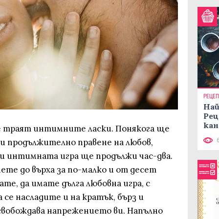
РЕЦЕ
Най
Рец
кан
е траят интимните ласки. Понякога ще
 и продължително правене на любов,
 и интимната игра ще продължи час-два.
те до върха за по-малко и от десет
ате, да имате дълга любовна игра, с
а се насладите и на кратък, бърз и
освобождава напрежението ви. Напълно