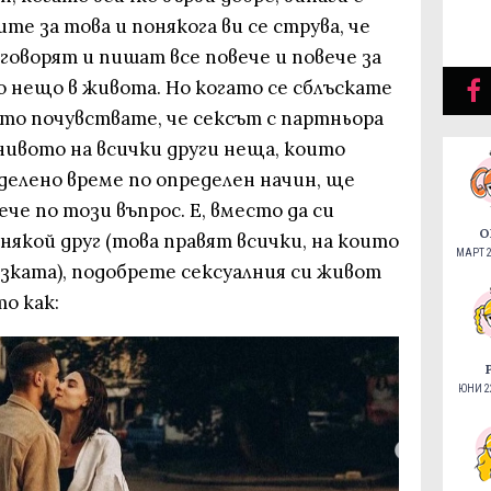
те за това и понякога ви се струва, че
 говорят и пишат все повече и повече за
о нещо в живота. Но когато се сблъскате
ато почувствате, че сексът с партньора
о нивото на всички други неща, които
еделено време по определен начин, ще
че по този въпрос. Е, вместо да си
О
 някой друг (това правят всички, на които
МАРТ 2
ъзката), подобрете сексуалния си живот
о как:
ЮНИ 22