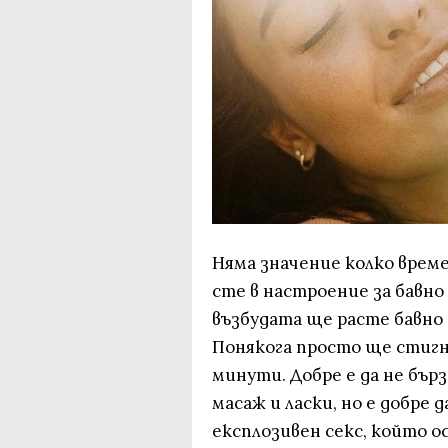
Няма значение колко врем
сте в настроение за бавно
възбудата ще расте бавно
Понякога просто ще стигне
минути. Добре е да не бърз
масаж и ласки, но е добре д
експлозивен секс, който 