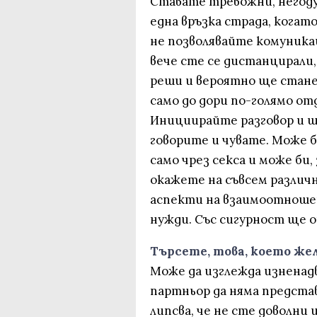
Ставате тревожни, негоду
една връзка страда, когато
не позволявайте комуникац
вече сте се дистанцирали,
реши и вероятно ще стане
само до дори по-голямо о
Инициирайте разговор и ще
говорите и чувате. Може б
само чрез секса и може би,
окажете на съвсем различ
аспекти на взаимоотношен
нужди. Със сигурност ще 
Търсете, това, което же
Може да изглежда изненад
партньор да няма представ
липсва, че не сте доволни 