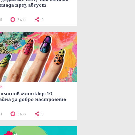
енада през август
55
6 мин
0
ТИ
аминов маникюр: 10
айна за добро настроение
64
6 мин
0