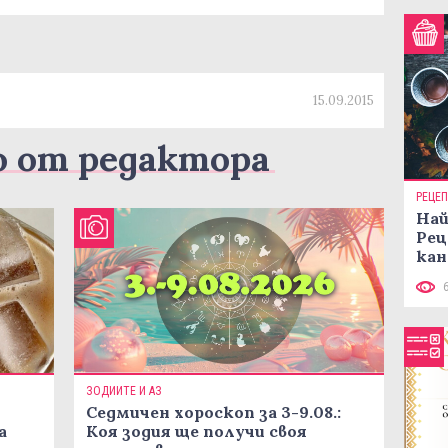
15.09.2015
о от редактора
РЕЦЕ
Най
Рец
кан
ЗОДИИТЕ И АЗ
Седмичен хороскоп за 3-9.08.:
а
Коя зодия ще получи своя