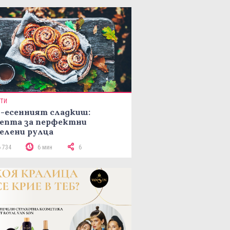
ПТИ
-есенният сладкиш:
епта за перфектни
елени рулца
6 734
6 мин
6