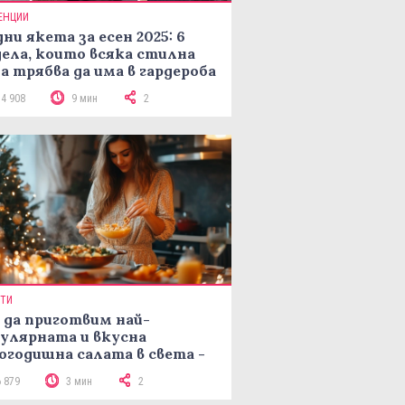
ЕНЦИИ
ни якета за есен 2025: 6
ела, които всяка стилна
а трябва да има в гардероба
14 908
9 мин
2
ПТИ
 да приготвим най-
улярната и вкусна
огодишна салата в света -
епта Мимоза
6 879
3 мин
2