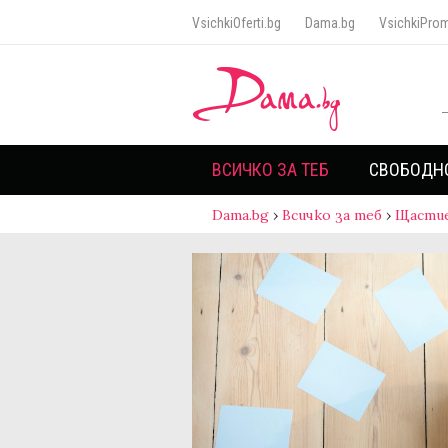
VsichkiOferti.bg
Dama.bg
VsichkiProm
ВСИЧКО ЗА ТЕБ
СВОБОДН
Dama.bg
›
Всичко за теб
›
Щасти