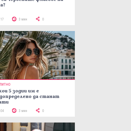
а?
117
3 мин
0
ПИТНО
кои 5 зодии им е
допределено да станат
ати
204
3 мин
0