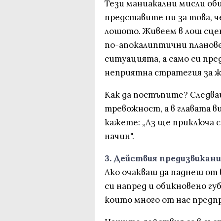
Тези маниакални мисли об
представите ни за това, 
лошото. Живеем в лош сце
по-апокалиптични планове
ситуацията, а само си пре
неприятна стратегия за 
Как да постъпите? Следва
тревожност, а в главата в
кажете: „Аз ще приключа 
начин".
3. Действия предизвикан
Ако очакваш да паднеш от
си напред и обикновено гу
които много от нас предп