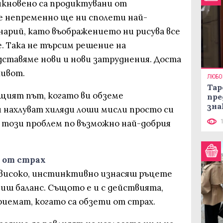
икновено са продиктувани от
че непременно ще ни сполети най-
нарий, като въображението ни рисува все
. Така не търсим решение на
дставяме нови и нови затруднения. Доста
живот.
ЛЮБО
Тар
щият път, когато ви обземе
пре
зна
и нахлуват хиляди лоши мисли просто си
с този проблем по възможно най-добрия
и от страх
 високо, инстинктивно изнасяш ръцете
биш баланс. Същото е и с действията,
риемат, когато са обзети от страх.