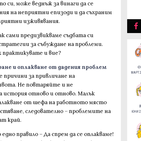
о си, може веднъж за винаги да се
ия на неприятни епизоди и да съхраним
-приятни изживявания.
ак сами предизвикваме съдбата си
тратегии за събуждане на проблеми.
х практикувате и вие?
ане и оплакване от дадения проблем
О
МАРТ 2
е причини за привличане на
вота. Не повтаряйте и не
 история отново и отново. Малък
плакване от шефа на работното място
астяване, следователно – проблемите на
ЮНИ 22
ат край.
 едно правило – Да спрем да се оплакваме!