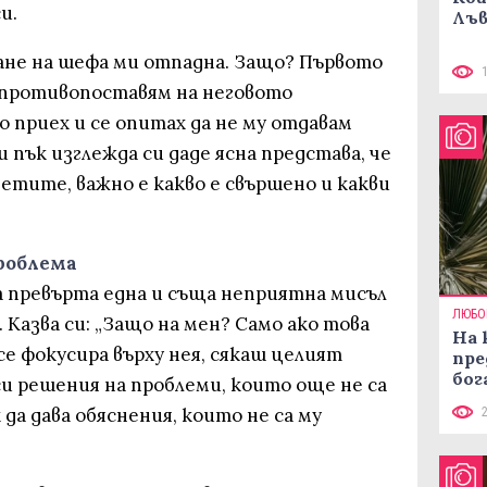
и.
Лъв
ване на шефа ми отпадна. Защо? Първото
се противопоставям на неговото
о приех и се опитах да не му отдавам
 пък изглежда си даде ясна представа, че
четите, важно е какво е свършено и какви
проблема
 да превърта една и съща неприятна мисъл
ЛЮБО
 Казва си: „Защо на мен? Само ако това
На 
се фокусира върху нея, сякаш целият
пре
бог
си решения на проблеми, които още не са
 да дава обяснения, които не са му