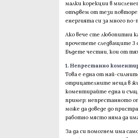
малки корекции в мисленет
отървем от тези повторен
енергията си за много по
Ако вече сте любопитни к
прочетете следващите 3 с
Бъдете честни, кои от тя
1. Непрестанно коментир
Това е една от най-силнит
отрицателните неща в жи
коментирайте една и съща
пример: непрестанното о
може да доведе до пристр
работно място няма да им
За да си помогнем има само