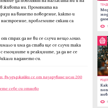
ояние да повлияят на нагласата ни и на
ТЕНД
в живота ни. Промяната на
Мод
рази на вашето поведение, както и
мод
дам
о настроение, проблемите сякаш са
си
 от страх да не ви се случи нещо лошо.
имало и има да става ще се случи така
 с емоциите и реакциите, за да не се
викали падането си.
их, въздържайки се от пазаруване цели 200
РЕЦЕ
Как
ете себе си отново
поп
нов
рец