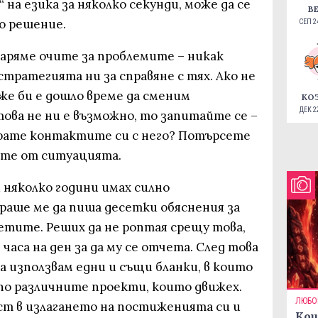
 на езика за няколко секунди, може да се
В
о решение.
СЕП 24
тваряме очите за проблемите – никак
стратегията ни за справяне с тях. Ако не
оже би е дошло време да сменим
КО
ДЕК 22
ова не ни е възможно, то запитайте се –
рате контактите си с него? Потърсете
айте от ситуацията.
 няколко години имах силно
раше ме да пиша десетки обяснения за
сетите. Реших да не роптая срещу това,
часа на ден за да му се отчета. След това
да използвам едни и същи бланки, в които
по различните проекти, които движех.
ЛЮБО
ст в излагането на постиженията си и
Кои