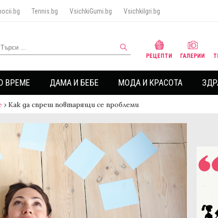
ocii.bg
Tennis.bg
VsichkiGumi.bg
VsichkiIgri.bg
РЕЦЕПТИ
ГАЛЕРИИ
Т
О ВРЕМЕ
ДАМА И БЕБЕ
МОДА И КРАСОТА
ЗДР
е
›
Как да спреш повтарящи се проблеми