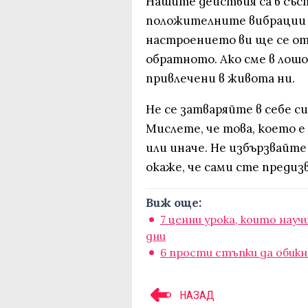
Нашите действия са в съст
положителните вибрации 
настроението ви ще се от
обратното. Ако сме в лош
привлечени в живота ни.
Не се затваряйте в себе си
Мислете, че това, което е 
или иначе. Не избързвайте
окаже, че сами сте предиз
Виж още:
7 ценни урока, които науч
дни
6 прости стъпки да обикн
НАЗАД