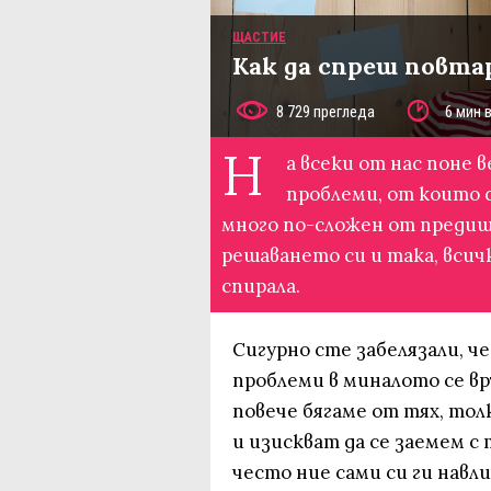
ЩАСТИЕ
Как да спреш повта
8 729 прегледа
6 мин 
Н
а всеки от нас поне 
проблеми, от които 
много по-сложен от предишн
решаването си и така, всич
спирала.
Сигурно сте забелязали, 
проблеми в миналото се в
повече бягаме от тях, то
и изискват да се заемем с
често ние сами си ги навл