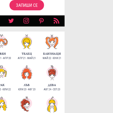
ЗАПИШИ СЕ
ВЕН
ТЕЛЕЦ
БЛИЗНАЦИ
1 - АПР 20
АПР 21 - МАЙ 21
МАЙ 22 - ЮНИ 21
РАК
ЛЪВ
ДЕВА
 - ЮЛИ 22
ЮЛИ 23 - АВГ 23
АВГ 24 - СЕП 23