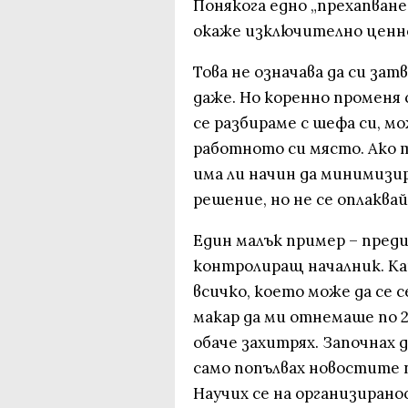
Понякога едно „прехапване“
окаже изключително ценн
Това не означава да си за
даже. Но коренно променя 
се разбираме с шефа си, м
работното си място. Ако т
има ли начин да минимизи
решение, но не се оплакв
Един малък пример – преди
контролиращ началник. Ка
всичко, което може да се 
макар да ми отнемаше по 2 
обаче захитрях. Започнах 
само попълвах новостите 
Научих се на организирано