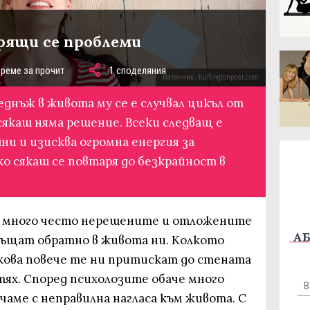
рящи се проблеми
време за прочит
1 споделяния
Източник: huffingtonpost.com
веднъж в живота му се е случвал цикъл от
сякаш няма решение. Всеки следващ е
и и изисква огромна енергия за
ко сякаш се повтаря до безкрайност в
че много често нерешените и отложените
АБ
ръщат обратно в живота ни. Колкото
лкова повече те ни притискат до стената
 тях. Според психолозите обаче много
ичаме с неправилна нагласа към живота. С