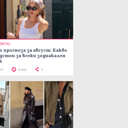
ПИТНО
о прогноза за август: Какво
дстои за всеки зодиакален
к
167
8 мин
0