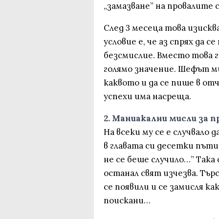
„замазване” на провалите с
След 3 месеца това изиск
условие е, че аз спрях да 
безсмислие. Вместо това г
голямо значение. Шефът ми
каквото и да се пише в от
успехи има насреща.
2. Маниакални мисли за 
На всеки му се е случвало
в главата си десетки пъти.
не се беше случило…” Така 
останал свят изчезва. Тър
се появили и се замисля как
поискани…