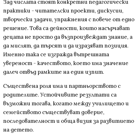
Зад числата стоят конкретни педагогически
практики - читателски проекти, дискусии,
творчески задачи, упражнения с повече от едно
решение. Това са дейности, които насърчават
децата не просто да възпроизвеждат знание, а
да мислят, да търсят и да изразяват позиция.
Именно така се изгражда вътрешната
увереност - качеството, което има значение
далеч отвъд рамките на един изпит.
Съществена роля има и партньорството с
родителите. Устойчивите резултати са
възможни тогава, когато между училището и
семейството съществуват доверие,
последователност и обща визия за развитието
на детето.