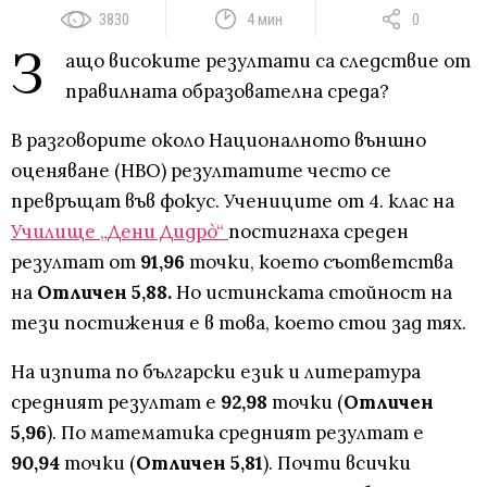
3830
4 мин
0
З
ащо високите резултати са следствие от
правилната образователна среда?
В разговорите около Националното външно
оценяване (НВО) резултатите често се
превръщат във фокус. Учениците от 4. клас на
Училище „Дени Дидрò“
постигнаха среден
резултат от
91,96
точки, което съответства
на
Отличен
5,88.
Но истинската стойност на
тези постижения е в това, което стои зад тях.
На изпита по български език и литература
средният резултат е
92,98
точки (
Отличен
5,96
). По математика средният резултат е
90,94
точки (
Отличен 5,81
). Почти всички