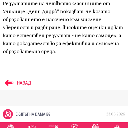
Резултатите на четвъртокласниците от
Училище „Дени Дидрò“ показват, че когато
образованието е насочено към мислене,
увереност и разбиране, високите оценки идват
като естествен резултат - не като самоцел, а
като доказателство за ефективна и смислена
образователна среда.
НАЗАД
23.06.2026
ЕКИПЪТ НА DAMA.BG