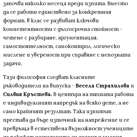
започва няколко месеца преди изпита. Вместо
да се работи единствено за конкретния
формат, в клас се развиват ключови
компетентности с дългосрочна стойност -
четене с разбиране, аргументация,
самостоятелност, самоконтрол, логическо
мислене и увереност при справяне с непознати
задачи.
Тази философия следват класните
ръководители на випуска -
Весела Страхилова
и
Силвия Кръстева.
В центъра на тяхната работа
е индивидуалният напредък на всяко дете, а не
само крайният резултат. Така изпитът
престава да бъде източник на напрежение и се
превръща в естествена възможност учениците