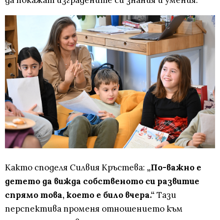
да покажат изградените си знания и умения.
Както споделя Силвия Кръстева:
„По-важно е
детето да вижда собственото си развитие
спрямо това, което е било вчера.“
Тази
перспектива променя отношението към