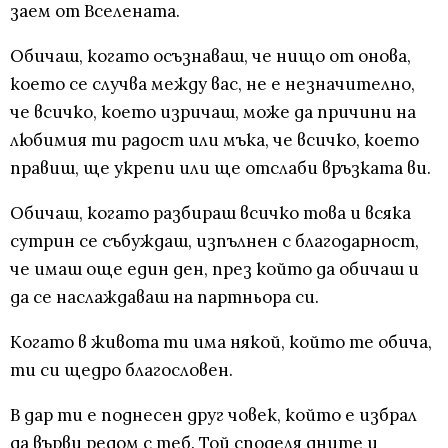
заем от Вселената.
Обичаш, когато осъзнаваш, че нищо от онова,
което се случва между вас, не е незначително,
че всичко, което изричаш, може да причини на
любимия ти радост или мъка, че всичко, което
правиш, ще укрепи или ще отслаби връзката ви.
Обичаш, когато разбираш всичко това и всяка
сутрин се събуждаш, изпълнен с благодарност,
че имаш още един ден, през който да обичаш и
да се наслаждаваш на партньора си.
Когато в живота ти има някой, който те обича,
ти си щедро благословен.
В дар ти е поднесен друг човек, който е избрал
да върви редом с теб. Той споделя дните и