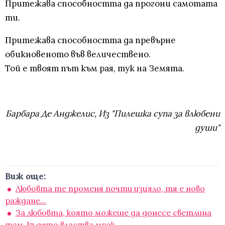
Притежава способността да прогони самотата
ти.
Притежава способността да превърне
обикновеното във величествено.
Той е твоят път към рая, тук на Земята.
Барбара Де Анджелис, Из "Пилешка супа за влюбени
души"
Виж още:
Любовта те променя почти изцяло, тя е ново
раждане...
За любовта, която можеше да донесе светлина
там, където властва мрак...