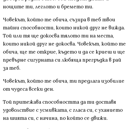
нощите ти, леглото и бремето ти.
Човекът, който те обича, съзира в теб твои
тайни способности, които никой друг не вижда.
Той или тя ще докосва тялото ти на места,
които никой друг не докосва. Човекът, който те
обича, ще те открие, където и да се криеш и ще
превърне сигурната си любяща прегръдка в рай
за теб.
Човекът, който те обича, ти предлага изобилие
от чудеса всеки ден.
Той притежава способността да ти доставя
удоволствие с усмивката, с гласа си, с уханието
на шията си, с начина, по който се движи.