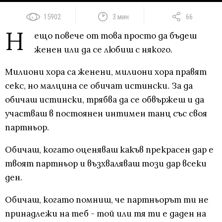
15902
3 мин
66
Н
ещо повече от това просто да бъдеш
женен или да се любиш с някого.
Милиони хора са женени, милиони хора правят
секс, но малцина се обичат истински. За да
обичаш истински, трябва да се обвържеш и да
участваш в постоянен интимен танц със своя
партньор.
Обичаш, когато оценяваш какъв прекрасен дар е
твоят партньор и възхваляваш този дар всеки
ден.
Обичаш, когато помниш, че партньорът ти не
принадлежи на теб - той или тя ти е даден на