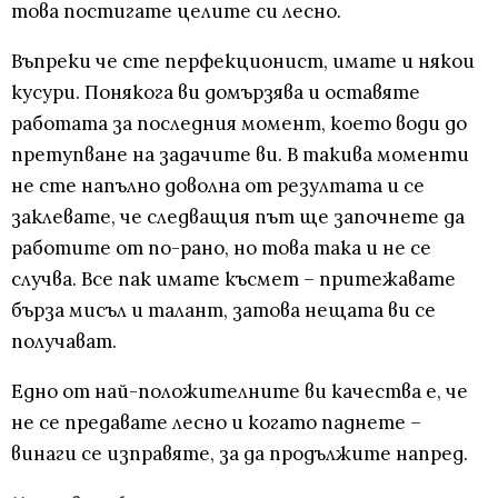
това постигате целите си лесно.
Въпреки че сте перфекционист, имате и някои
кусури. Понякога ви домързява и оставяте
работата за последния момент, което води до
претупване на задачите ви. В такива моменти
не сте напълно доволна от резултата и се
заклевате, че следващия път ще започнете да
работите от по-рано, но това така и не се
случва. Все пак имате късмет – притежавате
бърза мисъл и талант, затова нещата ви се
получават.
Едно от най-положителните ви качества е, че
не се предавате лесно и когато паднете –
винаги се изправяте, за да продължите напред.