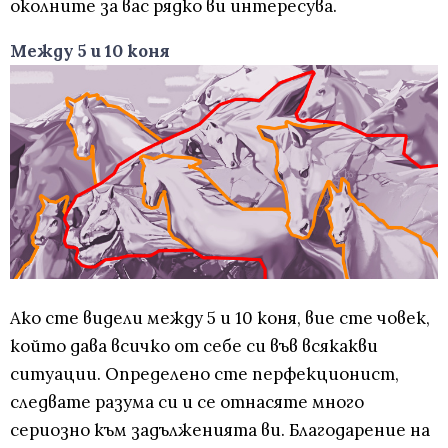
околните за вас рядко ви интересува.
Между 5 и 10 коня
Ако сте видели между 5 и 10 коня, вие сте човек,
който дава всичко от себе си във всякакви
ситуации. Определено сте перфекционист,
следвате разума си и се отнасяте много
сериозно към задълженията ви. Благодарение на