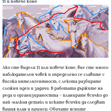
11 и повече коне
Ако сте видели 11 или повече коне, вие сте много
наблюдателен човек и определено се славите с
висока интелигентност, с лекота разбирате
сложни идеи и задачи. В работата държите на
реда и организираността – планирате всичко до
най-малкия детайл и искате всички да следват
вашия план и пример. Обичате ясните