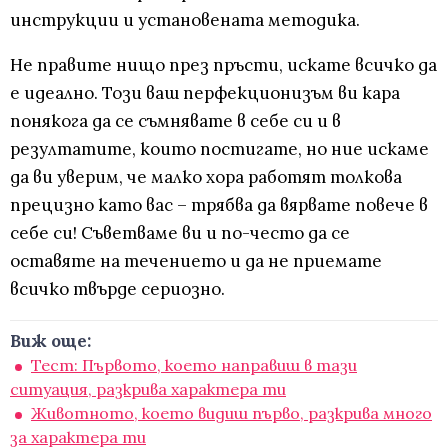
инструкции и установената методика.
Не правите нищо през пръсти, искате всичко да
е идеално. Този ваш перфекционизъм ви кара
понякога да се съмнявате в себе си и в
резултатите, които постигате, но ние искаме
да ви уверим, че малко хора работят толкова
прецизно като вас – трябва да вярвате повече в
себе си! Съветваме ви и по-често да се
оставяте на течението и да не приемате
всичко твърде сериозно.
Виж още:
Тест: Първото, което направиш в тази
ситуация, разкрива характера ти
Животното, което видиш първо, разкрива много
за характера ти