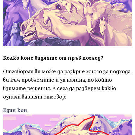
Колко коне видяхте от пръв поглед?
Отговорът ви може да разкрие много за подхода
ви към проблемите и за начина, по който
взимате решения. А сега да разберем какво
означа вашият отговор:
Един кон