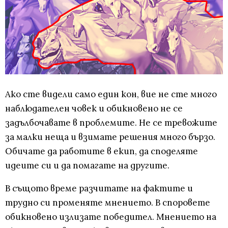
Ако сте видели само един кон, вие не сте много
наблюдателен човек и обикновено не се
задълбочавате в проблемите. Не се тревожите
за малки неща и взимате решения много бързо.
Обичате да работите в екип, да споделяте
идеите си и да помагате на другите.
В същото време разчитате на фактите и
трудно си променяте мнението. В споровете
обикновено излизате победител. Мнението на