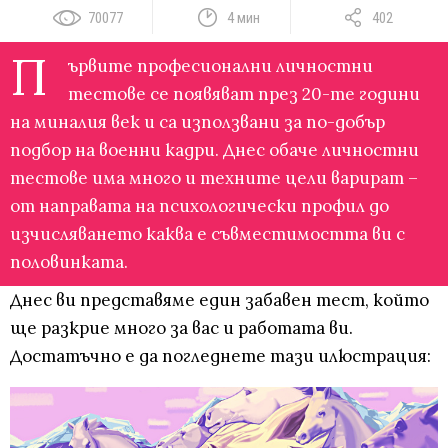
70077
4 мин
402
П
ървите професионални личностни
тестове се появяват през 20-те години
на миналия век и са използвани за по-добър
подбор на военни кадри. Днес обаче личностни
тестове има много и техните цели варират –
от направата на психологически профил до
изчисляването каква е съвместимостта ви с
половинката.
Днес ви представяме един забавен тест, който
ще разкрие много за вас и работата ви.
Достатъчно е да погледнете тази илюстрация: