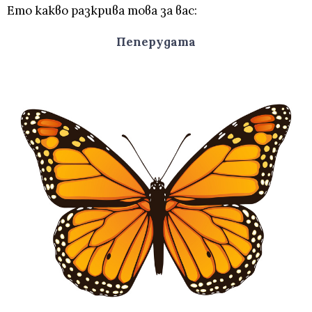
Ето какво разкрива това за вас:
Пеперудата