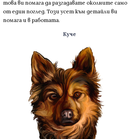
това ви помага да разгадавате околните само
от един поглед. Този усет към детайли ви
помага и в работата.
Куче