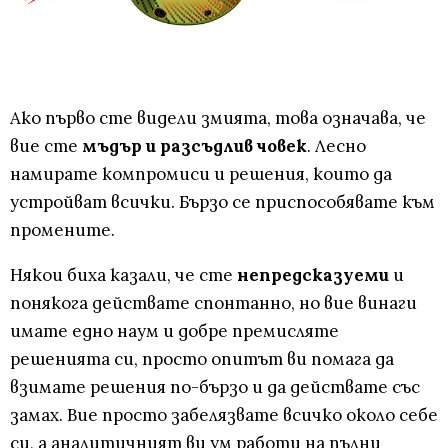
Ако първо сте видели змията, това означава, че
вие сте
мъдър и разсъдлив човек
. Лесно
намирате компромиси и решения, които да
устройват всички. Бързо се приспособявате към
промените.
Някои биха казали, че сте
непредсказуеми
и
понякога действате спонтанно, но вие винаги
имате едно наум и добре премисляте
решенията си, просто опитът ви помага да
взимате решения по-бързо и да действате със
замах. Вие просто забелязвате всичко около себе
си, а аналитичният ви ум работи на пълни