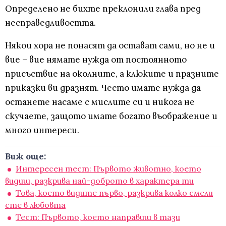
Определено не бихте преклонили глава пред
несправедливостта.
Някои хора не понасят да остават сами, но не и
вие – вие нямате нужда от постоянното
присъствие на околните, а клюките и празните
приказки ви дразнят. Често имате нужда да
останете насаме с мислите си и никога не
скучаете, защото имате богато въображение и
много интереси.
Виж още:
Интересен тест: Първото животно, което
видиш, разкрива най-доброто в характера ти
Това, което видите първо, разкрива колко смели
сте в любовта
Тест: Първото, което направиш в тази