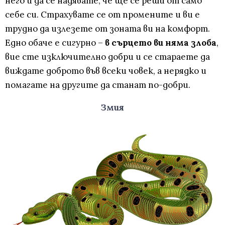
него и да се надявате, че ще се реши от само
себе си. Страхувате се от промените и ви е
трудно да излезете от зоната ви на комфорт.
Едно обаче е сигурно –
в сърцето ви няма злоба
,
вие сте изключително добри и се стараете да
виждате доброто във всеки човек, а нерядко и
помагате на другите да станат по-добри.
Змия