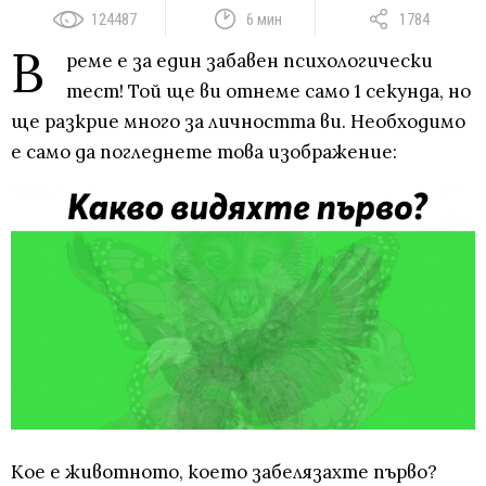
124487
6 мин
1784
В
реме е за един забавен психологически
тест! Той ще ви отнеме само 1 секунда, но
ще разкрие много за личността ви. Необходимо
е само да погледнете това изображение:
Кое е животното, което забелязахте първо?