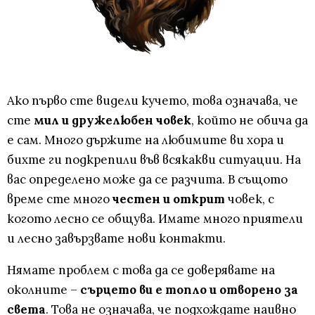
Ако първо сте видели кучето, това означава, че
сте
мил и дружелюбен човек
, който не обича да
е сам. Много държите на любимите ви хора и
бихте ги подкрепили във всякакви ситуации. На
вас определено може да се разчита. В същото
време сте много
честен и открит
човек, с
когото лесно се общува. Имате много приятели
и лесно завързвате нови контакти.
Нямате проблем с това да се доверявате на
околните –
сърцето ви е топло и отворено за
света
. Това не означава, че подхождате наивно