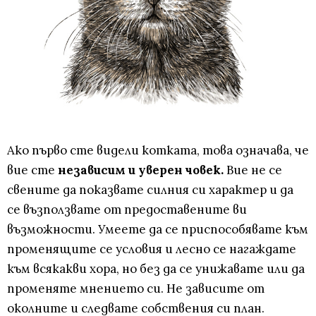
Ако първо сте видели котката, това означава, че
вие сте
независим и уверен човек.
Вие не се
свените да показвате силния си характер и да
се възползвате от предоставените ви
възможности. Умеете да се приспособявате към
променящите се условия и лесно се нагаждате
към всякакви хора, но без да се унижавате или да
променяте мнението си. Не зависите от
околните и следвате собствения си план.