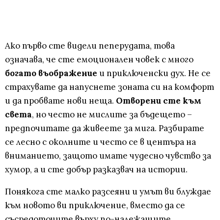
Ако първо сте видели пеперудата, това
означава, че сте емоционален човек с много
богато въображение
и приключенски дух. Не се
страхувате да напуснете зоната си на комфорт
и да пробвате нови неща.
Отворени сте към
света
, но често не мислите за бъдещето –
предпочитате да живеете за мига. Разбирате
се лесно с околните и често се в центъра на
вниманието, защото имате чудесно чувство за
хумор, а и сте добър разказвач на истории.
Понякога сте малко разсеяни и умът ви блуждае
към новото ви приключение, вместо да се
съсредоточите върху по-належащите