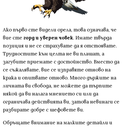
Ако първо сте видели орела, това означава, че
вие сте
горд и уверен човек
. Имате твърда
позиция и не се страхувате да я отстоявате.
Трудностите към целта не ви плашат, а
загубите приемате с достойнство. Вместо да
се съжалявате, вие се изправяте отново на
крака и опитвате отново. Много държите на
личната ви свобода, не можете да търпите
някой да ви налага мнението си или да
ограничава действията ви, затова невинаги се
разбирате добре с шефовете ви.
Обръщате внимание на малките детайли и