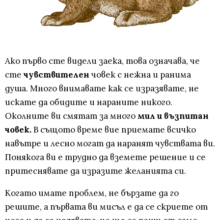
Ако първо сте видели заека, това означава, че
сте
чувствителен
човек с нежна и ранима
душа. Много внимавате как се изразявате, не
искате да обидите и нараните никого.
Околните ви смятат за много
мил и възпитан
човек.
В същото време вие приемате всичко
навътре и лесно могат да наранят чувствата ви.
Понякога ви е трудно да вземете решение и се
притеснявате да изразите желанията си.
Когато имате проблем, не бързате да го
решите, а първата ви мисъл е да се скриете от