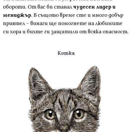
обороти. От вас би станал
чудесен лидер и
мениджър
. В същото време сте и много добър
приятел – винаги ще помогнете на любимите
си хора и бихте ги защитили от всяка опасност.
Котка