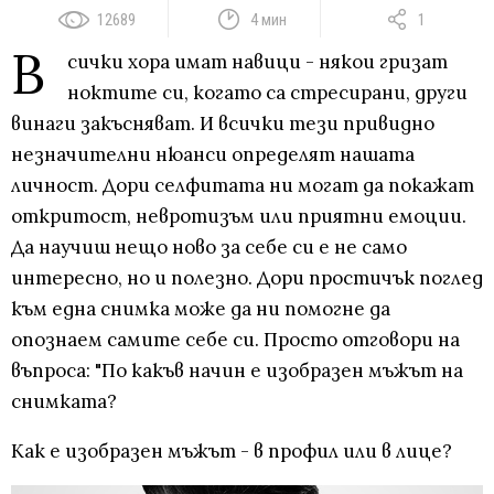
12689
4 мин
1
В
сички хора имат навици - някои гризат
ноктите си, когато са стресирани, други
винаги закъсняват. И всички тези привидно
незначителни нюанси определят нашата
личност. Дори селфитата ни могат да покажат
откритост, невротизъм или приятни емоции.
Да научиш нещо ново за себе си е не само
интересно, но и полезно. Дори простичък поглед
към една снимка може да ни помогне да
опознаем самите себе си. Просто отговори на
въпроса: "По какъв начин е изобразен мъжът на
снимката?
Как е изобразен мъжът - в профил или в лице?