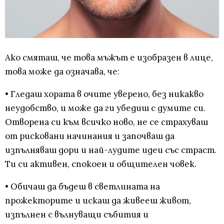
Ако смяташ, че това мъжът е изобразен в лице,
това може да означава, че:
• Гледаш хората в очите уверено, без никакво
неудобство, и може да ги убедиш с думите си.
Отворена си към всичко ново, не се страхуваш
от рисковани начинания и започваш да
изпълняваш дори и най-лудите идеи със страст.
Ти си активен, спокоен и общителен човек.
• Обичаш да бъдеш в светлината на
прожекторите и искаш да живееш живот,
изпълнен с вълнуващи събития и