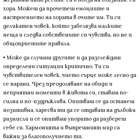
хора. Можеш да прочетеш емоциите и
настроението на хората в очите им. Ти си
деликатен човек, който забелязва малките
неща и следва собствените си чувства, но не и
общоприетите правила.
• Може да слушаш другите и да разглеждаш
определени ситуации критично. Ти си
чувствителен човек, чието сърце може лесно да
се нарани. Чрез преодоляване на обиди и
неприятни моменти в живота си, ставаш по-
силна и по-издръжлива. Опитваш се да останеш
позитивна, харесва ти да се отдаваш на дълбоки
размисли и се опитваш упорито да разбереш
себе си. Хармонията и вътрешният мир са
важни за благополучието ти.