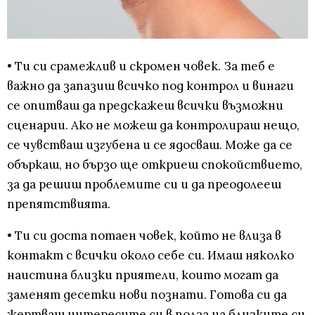
• Ти си срамежлив и скромен човек. За теб е
важно да запазиш всичко под контрол и винаги
се опитваш да предскажеш всички възможни
сценарии. Ако не можеш да контролираш нещо,
се чувстваш изгубена и се ядосваш. Може да се
объркаш, но бързо ще откриеш спокойствието,
за да решиш проблемите си и да преодолееш
препятствията.
• Ти си доста потаен човек, който не влиза в
контакт с всички около себе си. Имаш няколко
наистина близки приятели, които могат да
заменят десетки нови познати. Готова си да
жертваш интересите си в полза на близките си