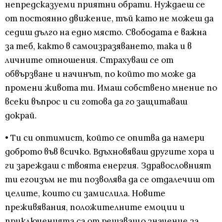
непредсказуеми приятни обрати. Нуждаеш се
от постоянно движение, тъй като не можеш да
седиш дълго на едно място. Свободата е важна
за теб, както в самоизразяването, така и в
личните отношения. Страхуваш се от
обвързване и начинът, по който то може да
промени живота ти. Имаш собствено мнение по
всеки въпрос и си готова да го защитаваш
докрай.
• Ти си оптимист, който се опитва да намери
доброто във всичко. Вдъхновяваш другите хора и
ги зареждаш с твоята енергия. Здравословният
ти егоизъм не ти позволява да се отдалечиш от
целите, които си замислила. Новите
преживявания, положителните емоции и
приключенията са от решаващо значение за