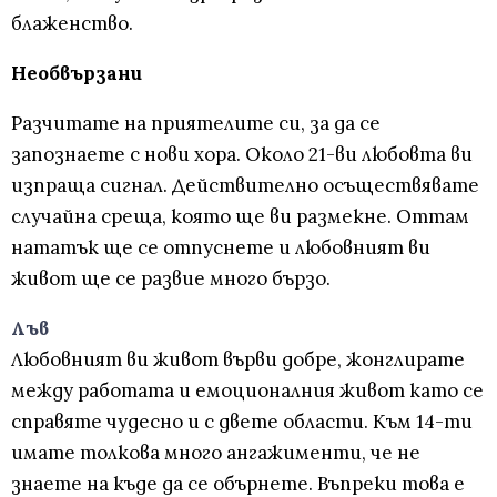
блаженство.
Необвързани
Разчитате на приятелите си, за да се
запознаете с нови хора. Около 21-ви любовта ви
изпраща сигнал. Действително осъществявате
случайна среща, която ще ви размекне. Оттам
нататък ще се отпуснете и любовният ви
живот ще се развие много бързо.
Лъв
Любовният ви живот върви добре, жонглирате
между работата и емоционалния живот като се
справяте чудесно и с двете области. Към 14-ти
имате толкова много ангажименти, че не
знаете на къде да се обърнете. Въпреки това е