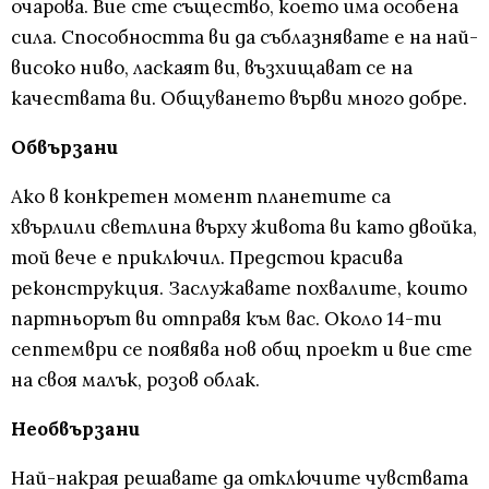
очарова. Вие сте същество, което има особена
сила. Способността ви да съблазнявате е на най-
високо ниво, ласкаят ви, възхищават се на
качествата ви. Общуването върви много добре.
Обвързани
Ако в конкретен момент планетите са
хвърлили светлина върху живота ви като двойка,
той вече е приключил. Предстои красива
реконструкция. Заслужавате похвалите, които
партньорът ви отправя към вас. Около 14-ти
септември се появява нов общ проект и вие сте
на своя малък, розов облак.
Необвързани
Най-накрая решавате да отключите чувствата