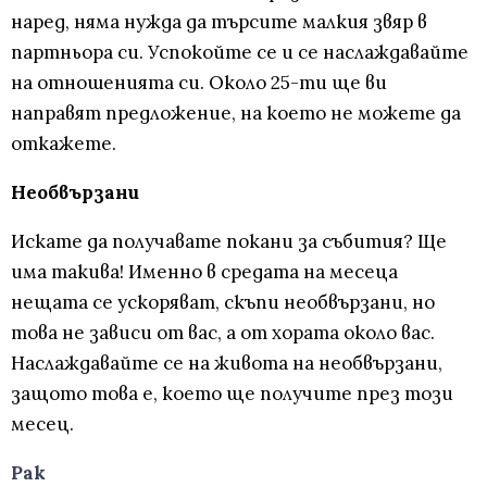
наред, няма нужда да търсите малкия звяр в
партньора си. Успокойте се и се наслаждавайте
на отношенията си. Около 25-ти ще ви
направят предложение, на което не можете да
откажете.
Необвързани
Искате да получавате покани за събития? Ще
има такива! Именно в средата на месеца
нещата се ускоряват, скъпи необвързани, но
това не зависи от вас, а от хората около вас.
Наслаждавайте се на живота на необвързани,
защото това е, което ще получите през този
месец.
Рак