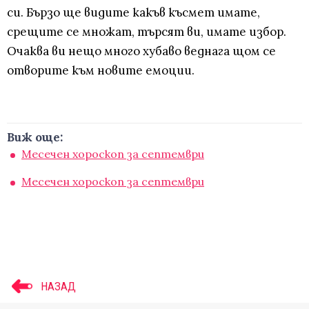
си. Бързо ще видите какъв късмет имате,
срещите се множат, търсят ви, имате избор.
Очаква ви нещо много хубаво веднага щом се
отворите към новите емоции.
Виж още:
Месечен хороскоп за септември
Месечен хороскоп за септември
НАЗАД