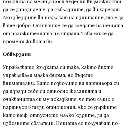
половина на месеца носи чудесни възможности
да се запознаете, да съблазните, да ви харесат.
Ако звездите ви подлагат на изпитание, то е за
ваше добро. Опитайте се да гледате на нещата
от положителната им страна. Това може да
промени живота ви.
Обвързани
Управлявате връзката си така, както бихте
управлявали малка фирма, но бъдете
внимателни. Като позволите на партньора си
да изрази себе си относно желанията и
очакванията си му показвате, че той също е
партньор в тези отношения. Ако се държите
като шеф, отпуснете малко юздите, за да
избегнете сблъсъци. Нещата се получават по-