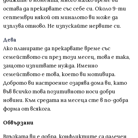
движите в момента, много малко време ви
остава да прекарвате със себе си. Около 9-ти
септември някой от миналото ви може да
изплува отново. Не изпускайте нервите си.
Дева
Ако планирате да прекарвате време със
семейството си през този месец, това е така,
защото изпитвате нужда. Именно
семейството е това, което ви мотивира.
Доброто ви настроение озарява дома ви, като
във всичко това позитивното носи добри
новини. Към средата на месеца сте в по-добра
форма от всякога.
Обвързани
Връзката ви е добра, конфликтите са далечен