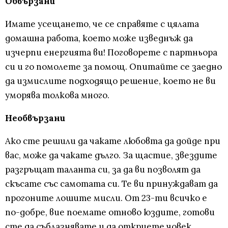
Обвързани
Имате усещането, че се справяте с цялата
домашна работа, което може изведнъж да
изчерпи енергията ви! Поговорете с партньора
си и го помолете за помощ. Опитайте се заедно
да измислите подходящо решение, което не ви
уморява толкова много.
Необвързани
Ако сте решили да чакате любовта да дойде при
вас, може да чакате дълго. За щастие, звездите
разгръщат таланта си, за да ви позволят да
скъсате със самотата си. Те ви принуждават да
прогоните лошите мисли. От 23-ти всичко е
по-добре, вие поемате отново юздите, готови
сте да съблазнявате и да откриете човек,