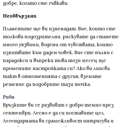
добре, когато сте гъвкави.
Необвързани
Планетите ще ви изненадат. Вие, които сте
толкова подозрителни, рискувате да станете
много уязвими, водени от чувствата, които
изпитвате към даден човек. Вие сте пълни с
парадокси и въпреки това този месец ще
промените настройката си? Ако ви липсва
такт в отношенията с другия, вземате
решение да подобрите тази точка.
Риби
Връзките ви се развиват с добро темпо през
септември. Лесно е да си поставите цел.
Легендарната ви срамежливост интригува и