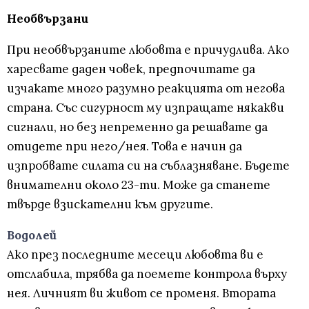
Необвързани
При необвързаните любовта е причудлива. Ако
харесвате даден човек, предпочитате да
изчакате много разумно реакцията от негова
страна. Със сигурност му изпращате някакви
сигнали, но без непременно да решавате да
отидете при него/нея. Това е начин да
изпробвате силата си на съблазняване. Бъдете
внимателни около 23-ти. Може да станете
твърде взискателни към другите.
Водолей
Ако през последните месеци любовта ви е
отслабила, трябва да поемете контрола върху
нея. Личният ви живот се променя. Втората