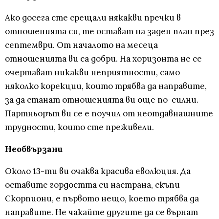
Ако досега сте срещали някакви пречки в
отношенията си, те остават на заден план през
септември. От началото на месеца
отношенията ви са добри. На хоризонта не се
очертават никакви неприятности, само
няколко корекции, които трябва да направите,
за да станат отношенията ви още по-силни.
Партньорът ви се е поучил от неотдавнашните
трудности, които сте преживели.
Необвързани
Около 13-ти ви очаква красива еволюция. Да
оставите гордостта си настрана, скъпи
Скорпиони, е първото нещо, което трябва да
направите. Не чакайте другите да се върнат