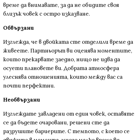
време да внимавате, за да не обидите своя
близък човек с остро изказване.
Обвързани
Изглежда, че в двойката сте отделили време да
живеете. Партньорът ви оценява моментите,
които прекарвате заедно, нищо не идва да
осуети плановете ви. Добрата атмосфера
улеснява отношенията, които между вас са
почти перфектни.
Необвързани
Изглеждате завладени от един човек, оставяте
се да бъдете очаровани, решени сте да
разрушите бариерите. С темпото, с което се