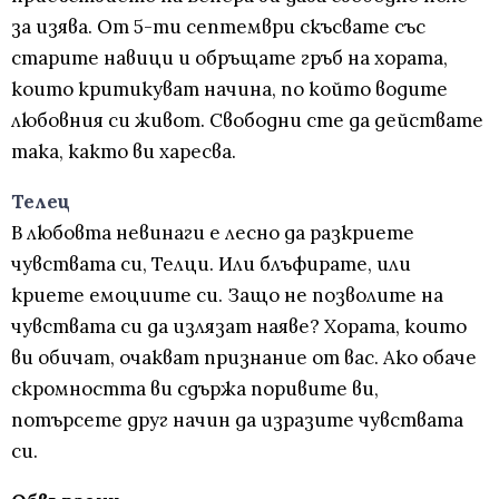
за изява. От 5-ти септември скъсвате със
старите навици и обръщате гръб на хората,
които критикуват начина, по който водите
любовния си живот. Свободни сте да действате
така, както ви харесва.
Телец
В любовта невинаги е лесно да разкриете
чувствата си, Телци. Или блъфирате, или
криете емоциите си. Защо не позволите на
чувствата си да излязат наяве? Хората, които
ви обичат, очакват признание от вас. Ако обаче
скромността ви сдържа поривите ви,
потърсете друг начин да изразите чувствата
си.