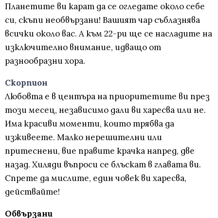
Планетите ви карат да се огледате около себе
си, скъпи необвързани! Вашият чар съблазнява
всички около вас. А към 22-ри ще се насладите на
изключително внимание, идващо от
разнообразни хора.
Скорпион
Любовта е в центъра на приоритетите ви през
този месец, независимо дали ви харесва или не.
Има красиви моменти, които трябва да
изживеете. Малко нерешителни или
притеснени, вие правите крачка напред, две
назад. Хиляди въпроси се блъскат в главата ви.
Спрете да мислите, един човек ви харесва,
действайте!
Обвързани