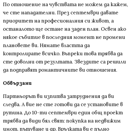
По отношение на чувствата не можем да кажем,
че сте нападателни. През септември давате
приоритет на професионалния си живот, а
останалото ще остане на заден план. Освен ако
някое събитие в последния момент не промени
плановете ви. Нямате властта да
контролирате всичко. Въпреки това трябва да
сте доволни от резултата. Звездите са решили
да подправят романтичните ви отношения.
Обвързани
Партньорът ви изпитва затруднения да ви
следва. А вие не сте готови да се установите в
рутина. До 10-ти септември един общ проект
трябва да види бял свят: покупка на недвижим
имот, пътуване и др. Връзката ви е пълно