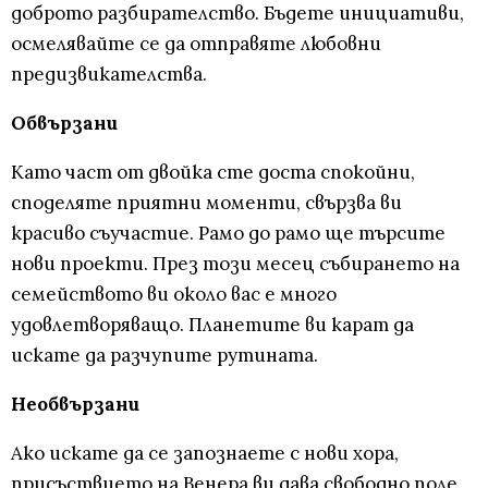
доброто разбирателство. Бъдете инициативи,
осмелявайте се да отправяте любовни
предизвикателства.
Обвързани
Като част от двойка сте доста спокойни,
споделяте приятни моменти, свързва ви
красиво съучастие. Рамо до рамо ще търсите
нови проекти. През този месец събирането на
семейството ви около вас е много
удовлетворяващо. Планетите ви карат да
искате да разчупите рутината.
Необвързани
Ако искате да се запознаете с нови хора,
присъствието на Венера ви дава свободно поле