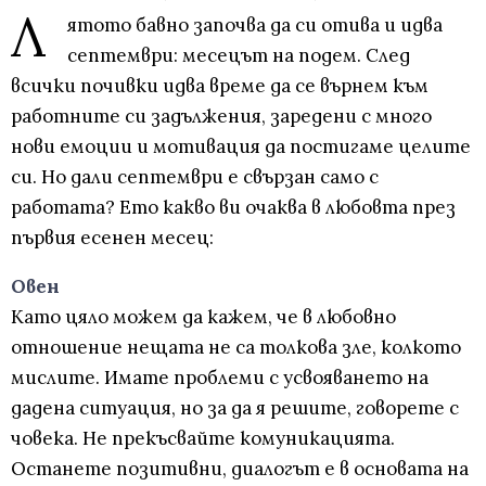
Л
ятото бавно започва да си отива и идва
септември: месецът на подем. След
всички почивки идва време да се върнем към
работните си задължения, заредени с много
нови емоции и мотивация да постигаме целите
си. Но дали септември е свързан само с
работата? Ето какво ви очаква в любовта през
първия есенен месец:
Овен
Като цяло можем да кажем, че в любовно
отношение нещата не са толкова зле, колкото
мислите. Имате проблеми с усвояването на
дадена ситуация, но за да я решите, говорете с
човека. Не прекъсвайте комуникацията.
Останете позитивни, диалогът е в основата на