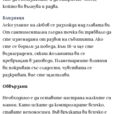
който ви вълнува и радва.
Близнаци
Леко ухание на любов се разхожда над главата ви.
От сантиментална гледна точка би трябвало да
сте изненадани от развоя на събитията. Ако
сте се борили за победа, към 16-и ще сте
възнаградени, сякаш желанията ви се
превръщат в заповеди. Планетарните влияния
ви покриват със сладости, чувствата се
разкриват, вие сте щастливи.
Обвързани
Необходимо е да оставите настрана малките си
мании. Като искате да контролирате всичко,
ставате непоносими. Във връзката ви всичко е