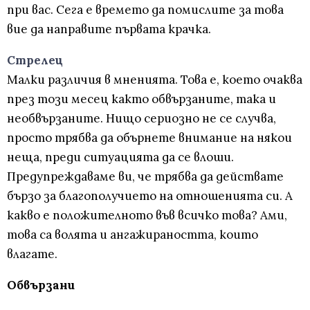
при вас. Сега е времето да помислите за това
вие да направите първата крачка.
Стрелец
Малки различия в мненията. Това е, което очаква
през този месец както обвързаните, така и
необвързаните. Нищо сериозно не се случва,
просто трябва да обърнете внимание на някои
неща, преди ситуацията да се влоши.
Предупреждаваме ви, че трябва да действате
бързо за благополучието на отношенията си. А
какво е положителното във всичко това? Ами,
това са волята и ангажираността, които
влагате.
Обвързани