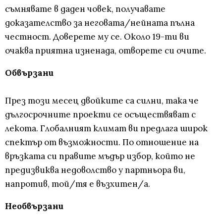
съмнявате в даден човек, получавате
доказателство за неговата/нейната пълна
честност. Доверете му се. Около 19-ти ви
очаква приятна изненада, отворете си очите.
Обвързани
През този месец двойките са силни, така че
дългосрочните проекти се осъществяват с
лекота. Глобалният климат ви предлага широк
спектър от възможности. По отношение на
връзката си правите мъдър избор, който не
предизвиква недоволство у партньора ви,
напротив, той/тя е възхитен/а.
Необвързани