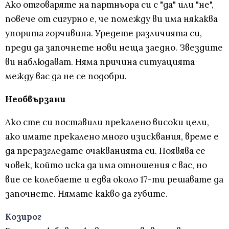
Ако отговаряте на партньора си с "да" или "не",
повече от сигурно е, че помежду ви има някаква
упорита горчивина. Уредете различията си,
преди да започнете нови неща заедно. Звездите
ви наблюдават. Няма причина ситуацията
между вас да не се подобри.
Необвързани
Ако сте си поставили прекалено високи цели,
ако имате прекалено много изисквания, време е
да преразгледате очакванията си. Появява се
човек, който иска да има отношения с вас, но
вие се колебаете и едва около 17-ти решавате да
започнете. Нямате какво да губите.
Козирог