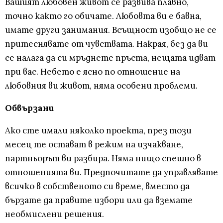
Вашият любовен живот се развива плавно,
точно както го обичате. Любовта ви е бавна,
имате други занимания. Всъщност изобщо не се
притеснявате от чувствата. Накрая, без да ви
се налага да си мръднете пръста, нещата идват
при вас. Небето е ясно по отношение на
любовния ви живот, няма особени проблеми.
Обвързани
Ако сте имали няколко проекта, през този
месец те остават в режим на изчакване,
партньорът ви разбира. Няма нищо спешно в
отношенията ви. Предпочитате да управлявате
всичко в собственото си време, вместо да
бързате да правите избори или да вземате
необмислени решения.