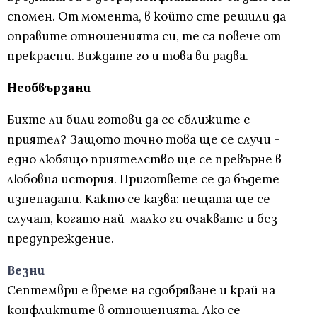
спомен. От момента, в който сте решили да
оправите отношенията си, те са повече от
прекрасни. Виждате го и това ви радва.
Необвързани
Бихте ли били готови да се сближите с
приятел? Защото точно това ще се случи -
едно любящо приятелство ще се превърне в
любовна история. Пригответе се да бъдете
изненадани. Както се казва: нещата ще се
случат, когато най-малко ги очаквате и без
предупреждение.
Везни
Септември е време на сдобряване и край на
конфликтите в отношенията. Ако се