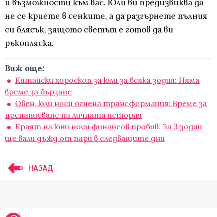
и възможности към вас. Юли ви предизвиква да
не се криете в сенките, а да разгърнете пълния
си блясък, защото светът е готов да ви
ръкопляска.
Виж още:
Китайски хороскоп за юли за всяка зодия: Няма
време за бързане
Овен, юли носи огнена трансформация: Време за
пренаписване на личната история
Краят на юни носи финансов пробив: За 3 зодии
ще вали дъжд от пари в следващите дни
НАЗАД