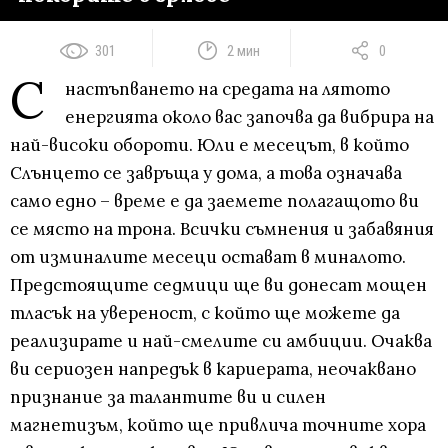
301
2 мин
0
С
настъпването на средата на лятото
енергията около вас започва да вибрира на
най-високи обороти. Юли е месецът, в който
Слънцето се завръща у дома, а това означава
само едно – време е да заемете полагащото ви
се място на трона. Всички съмнения и забавяния
от изминалите месеци остават в миналото.
Предстоящите седмици ще ви донесат мощен
тласък на увереност, с който ще можете да
реализирате и най-смелите си амбиции. Очаква
ви сериозен напредък в кариерата, неочаквано
признание за талантите ви и силен
магнетизъм, който ще привлича точните хора