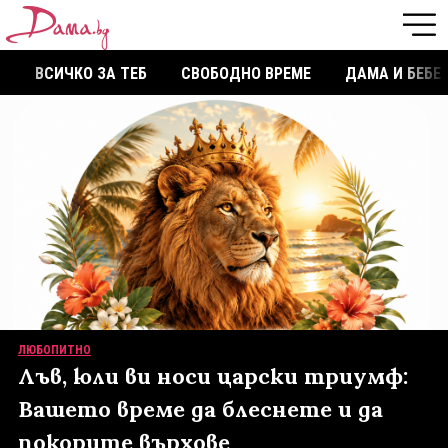
ВСИЧКО ЗА ТЕБ
СВОБОДНО ВРЕМЕ
ДАМА И БЕБЕ
ЛЮБОПИТНО
Лъв, юли ви носи царски триумф:
Вашето време да блеснете и да
покорите върхове