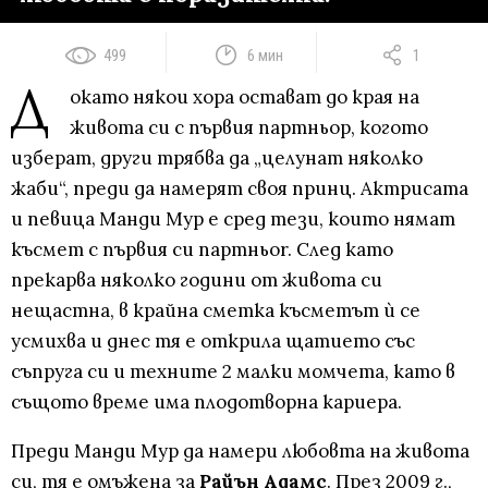
499
6 мин
1
Д
окато някои хора остават до края на
живота си с първия партньор, когото
изберат, други трябва да „целунат няколко
жаби“, преди да намерят своя принц. Актрисата
и певица Манди Мур е сред тези, които нямат
късмет с първия си партньоr. След като
прекарва няколко години от живота си
нещастна, в крайна сметка късметът ѝ се
усмихва и днес тя е открила щатието със
съпруга си и техните 2 малки момчета, като в
същото време има плодотворна кариера.
Преди Манди Мур да намери любовта на живота
си, тя е омъжена за
Райън Адамс
. През 2009 г.,