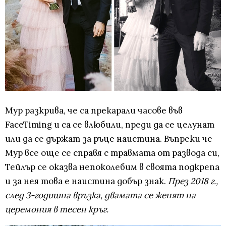
Мур разкрива, че са прекарали часове във
FaceTiming и са се влюбили, преди да се целунат
или да се държат за ръце наистина. Въпреки че
Мур все още се справя с травмата от развода си,
Тейлър се оказва непоколебим в своята подкрепа
и за нея това е наистина добър знак.
През 2018 г.,
след 3-годишна връзка, двамата се женят на
церемония в тесен кръг.