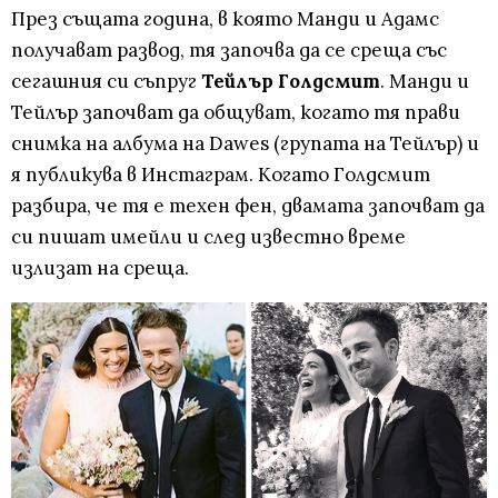
През същата година, в която Манди и Адамс
получават развод, тя започва да се среща със
сегашния си съпруг
Тейлър Голдсмит
. Манди и
Тейлър започват да общуват, когато тя прави
снимка на албума на Dawes (групата на Тейлър) и
я публикува в Инстаграм. Когато Голдсмит
разбира, че тя е техен фен, двамата започват да
си пишат имейли и след известно време
излизат на среща.