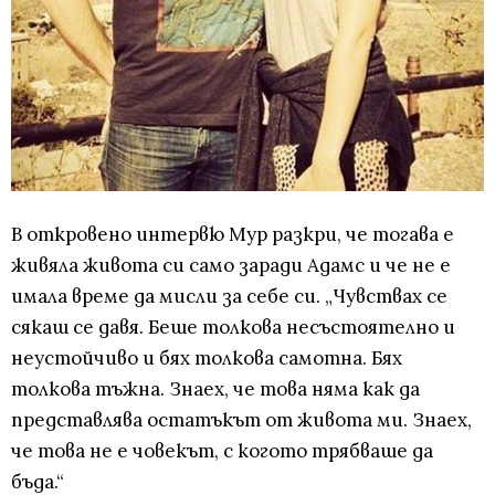
В откровено интервю Мур разкри, че тогава е
живяла живота си само заради Адамс и че не е
имала време да мисли за себе си. „Чувствах се
сякаш се давя. Беше толкова несъстоятелно и
неустойчиво и бях толкова самотна. Бях
толкова тъжна. Знаех, че това няма как да
представлява остатъкът от живота ми. Знаех,
че това не е човекът, с когото трябваше да
бъда.“