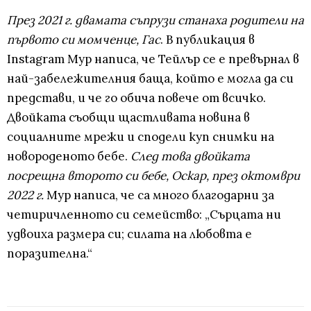
През 2021 г. двамата съпрузи станаха родители на
първото си момченце, Гас
. В публикация в
Instagram Мур написа, че Тейлър се е превърнал в
най-забележителния баща, който е могла да си
представи, и че го обича повече от всичко.
Двойката съобщи щастливата новина в
социалните мрежи и сподели куп снимки на
новороденото бебе.
След това двойката
посрещна второто си бебе, Оскар, през октомври
2022 г.
Мур написа, че са много благодарни за
четиричленното си семейство: „Сърцата ни
удвоиха размера си; силата на любовта е
поразителна.“