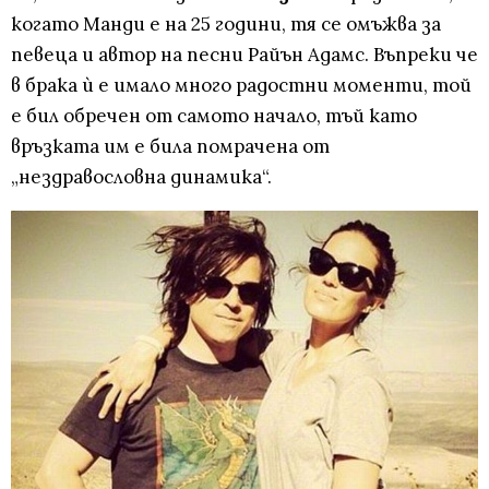
когато Манди е на 25 години, тя се омъжва за
певеца и автор на песни Райън Адамс. Въпреки че
в брака ѝ е имало много радостни моменти, той
е бил обречен от самото начало, тъй като
връзката им е била помрачена от
„нездравословна динамика“.