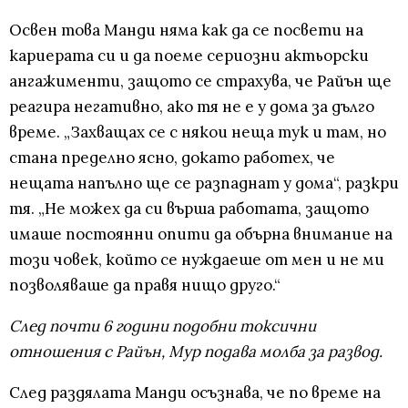
Освен това Манди няма как да се посвети на
кариерата си и да поеме сериозни актьорски
ангажименти, защото се страхува, че Райън ще
реагира негативно, ако тя не е у дома за дълго
време. „Захващах се с някои неща тук и там, но
стана пределно ясно, докато работех, че
нещата напълно ще се разпаднат у дома“, разкри
тя. „Не можех да си върша работата, защото
имаше постоянни опити да обърна внимание на
този човек, който се нуждаеше от мен и не ми
позволяваше да правя нищо друго.“
След почти 6 години подобни токсични
отношения с Райън, Мур подава молба за развод.
След раздялата Манди осъзнава, че по време на