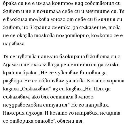
брака си не е имала контрол над собствения си
живот и не е почитала себе си и мечтите си. Тя
е вложила толкова много от себе си в личния си
живот, но в крайна сметка, за съжаление, това
не се оказва толкова ползотворно, колкото се е
надявала.
Тя се чувства напълно блокирана в живота си с
Адамс и не съжалява за решението си да сложи
край на брака. „Не се чувствам виновна за
развода. Не се обвинявам за това. Когато хората
казаха „Съжалявам“, аз си казвах „Не. Щях да
съжалявам, ако бях останала в много
нездравословна ситуация.“ Не го направих.
Намерих изхода. И когато го направих, нещата
се отвориха отново“, обясни тя.