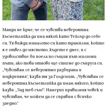
Манди не крие, че се чувства невероятна
късметлийка да има някой като Тейлър до себе
си. Тя вижда миналото си като трамплин, който
я е отвел до мястото, където е днес, и с
удоволствие би поела по същия път милиони
пъти, ако това отново ще стигне до съпруга си.
„Чувствам се невероятно разбирана и
подкрепяна“, казва тя за Голдсмит. „Чувствам се
невероятна късметлийка да имам някого, който
казва: „Зад теб съм!“. Намерих правилния човек и
чувствам, че можем да се справим с всичко
заедно.“