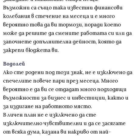
Възможни са също така известни финансови
колебания в стечение на месеца и е много
вероятно това да ви тормози, поради което
може да решите да смените работата си или да
започнете допълнителна дейност, която да
закрепи бюджета ви.
Водолей
Ако сте родени под този знак, не е изключено да
спечелите повече пари през месеца. Много
вероятно е да ви се отдадат много подходящи
възможности за бизнес и инвестиции, както и
за издигане на работното място.
В личен план не е изключено да сте
изключително чувствителни и да се засягате
от всяка дума, казана ви накриво от най-