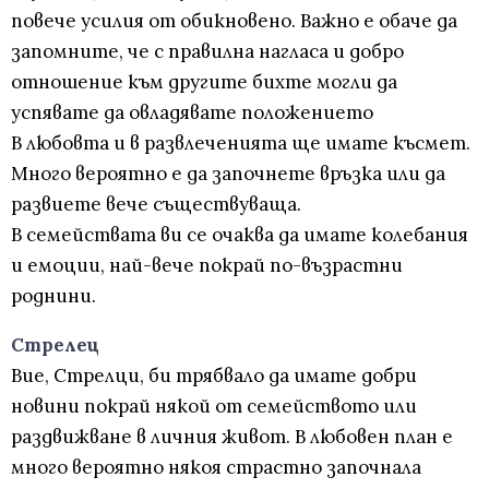
повече усилия от обикновено. Важно е обаче да
запомните, че с правилна нагласа и добро
отношение към другите бихте могли да
успявате да овладявате положението
В любовта и в развлеченията ще имате късмет.
Много вероятно е да започнете връзка или да
развиете вече съществуваща.
В семействата ви се очаква да имате колебания
и емоции, най-вече покрай по-възрастни
роднини.
Стрелец
Вие, Стрелци, би трябвало да имате добри
новини покрай някой от семейството или
раздвижване в личния живот. В любовен план е
много вероятно някоя страстно започнала