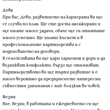
Дева
При вас, Деви, развитието на кариерата ви ще
се случва по план. Ще сте доста ангажирани и
ще имате много задачи, обаче ще ги отмятате
много успешно. Ще имате късмет и в
професионалните партньорства и с
подписването на договори.
В семействата ви ще цари хармония и дори и да
възникват конфликти, бързо ще отминават.
Партньорството ви ще търпи развитие и е
много вероятно да предприемете интересни
съвместни занимания с най-близкия ви човек.
Везни
Вие, Везни, в работата и ежедневието си ще