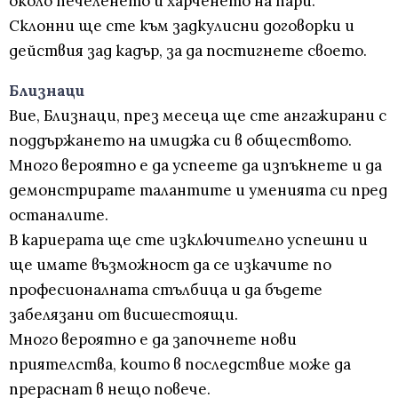
около печеленето и харченето на пари.
Склонни ще сте към задкулисни договорки и
действия зад кадър, за да постигнете своето.
Близнаци
Вие, Близнаци, през месеца ще сте ангажирани с
поддържането на имиджа си в обществото.
Много вероятно е да успеете да изпъкнете и да
демонстрирате талантите и уменията си пред
останалите.
В кариерата ще сте изключително успешни и
ще имате възможност да се изкачите по
професионалната стълбица и да бъдете
забелязани от висшестоящи.
Много вероятно е да започнете нови
приятелства, които в последствие може да
прераснат в нещо повече.