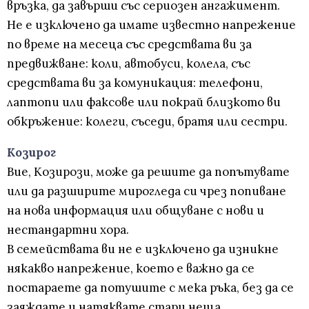
връзка, да завърши със сериозен ангажимент.
Не е изключено да имате известно напрежение
по време на месеца със средствата ви за
предвижване: коли, автобуси, колела, със
средствата ви за комуникация: телефони,
лаптопи или факсове или покрай близкото ви
обкръжение: колеги, съседи, братя или сестри.
Козирог
Вие, Козирози, може да решите да попътувате
или да разширите мирогледа си чрез попиване
на нова информация или общуване с нови и
нестандартни хора.
В семействата ви не е изключено да изникне
някакво напрежение, което е важно да се
постараете да потушите с мека ръка, без да се
заяждате и натяквате стари неща.