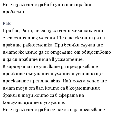
Не е изключено да ви възникнат правни
проблеми.
Рак
При вас, Раци, не са изключени меланхолични
състояния през месеца. Ще сте склонни да си
правите равносметка. При всички случаи ще
имате желание да се отделяте от обществото
и да си правите неща в усамотение.
В кариерата ще успявате да преодолявате
пречките със знания и умения и успешно ще
прескачате препятствия. Най-голям успех ще
имат тези от вас, които са в козметичния
бранш и тези които са в сферата на
консултациите и услугите.
Не е изключено да ви се наложи да погасявате