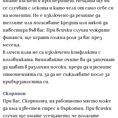
имате късмет и просперитет. Нещата ще ви
се случват с лекота и като чели от само себе си
на моменти. Не е изключено да решите да
теглите или погасявате кредит или някой да
инвестира във вас. При всички случаи чуждите
финанси, ще играят голяма роля за вас през
месеца.
В личен план не са изключени конфликти с
половинката. Внимавайте очите ви да започнат
да шават в различни посоки, преди да изясните
отношенията си, за да не съжалявате после за
прибързаността си.
Скорпион
При вас, Скорпиони, на работното място може
да има известен стрес и бъркотии. При всички
случаи ще имате усещането, че полагате