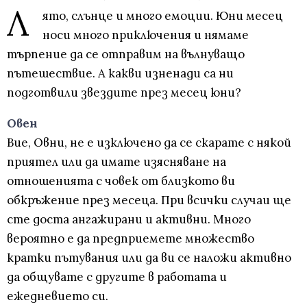
Л
ято, слънце и много емоции. Юни месец
носи много приключения и нямаме
търпение да се отправим на вълнуващо
пътешествие. А какви изненади са ни
подготвили звездите през месец юни?
Овен
Вие, Овни, не е изключено да се скарате с някой
приятел или да имате изясняване на
отношенията с човек от близкото ви
обкръжение през месеца. При всички случаи ще
сте доста ангажирани и активни. Много
вероятно е да предприемете множество
кратки пътувания или да ви се наложи активно
да общувате с другите в работата и
ежедневието си.