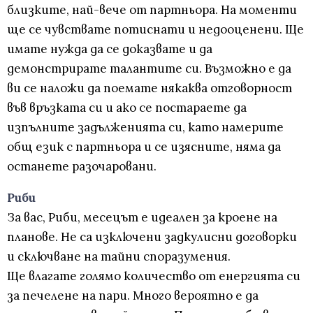
близките, най-вече от партньора. На моменти
ще се чувствате потиснати и недооценени. Ще
имате нужда да се доказвате и да
демонстрирате талантите си. Възможно е да
ви се наложи да поемате някаква отговорност
във връзката си и ако се постараете да
изпълните задълженията си, като намерите
общ език с партньора и се изясните, няма да
останете разочаровани.
Риби
За вас, Риби, месецът е идеален за кроене на
планове. Не са изключени задкулисни договорки
и сключване на тайни споразумения.
Ще влагате голямо количество от енергията си
за печелене на пари. Много вероятно е да