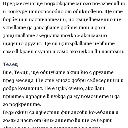
През месеца ще подхождате много по-агресивно
и конкурентноспособно от обикновено. Ще сте
борбени и настъпателни, но същевременно ще
успявате да запазвате добрия тон и да си
защитавате гледната точка максимално
щадящо другия. Ще си изтървавате нервите
само в краен случай и само ако някой ви настъпи.
Телец
Вие, Телци, ще общувате активно с другите
през месеца. Ще сте много добри събеседници и
добра компания. Не е изключено, ако ваш
приятел изпадне в нужда да му помогнете и да
го подкрепите.
Възможни са известни финансови колебания и
голяма част от вниманието ви ще се върти