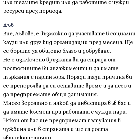
или теглите кредит или да работите с чужди
ресурси през периода.
Лъв
Вие, Лъвове, е възможно да участвате в социални
каузи или друг вид организации през месеца. Ще
се борите за общото благо и добруване.
Не е изключено връзката ви да страда от
постоянните ви ангажименти и да имате
търкания с партньора. Поради тази причина ви
се препоръчва да си оставите време и за него и
да предприемате общи занимания.
Много вероятно е някой да инвестира във вас и
да имате късмет при работата с чужди пари.
Някои от вас ще предприемат пътувания в
чужбина или в страната и ще са доста
авантюристични.