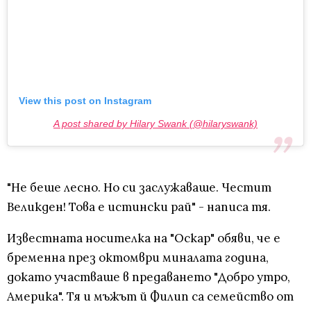
View this post on Instagram
A post shared by Hilary Swank (@hilaryswank)
"Не беше лесно. Но си заслужаваше. Честит
Великден! Това е истински рай" - написа тя.
Известната носителка на "Оскар" обяви, че е
бременна през октомври миналата година,
докато участваше в предаването "Добро утро,
Америка". Тя и мъжът й Филип са семейство от