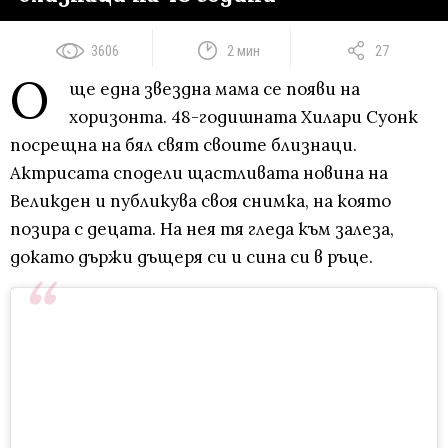
3606
2 мин
27
О
ще една звездна мама се появи на
хоризонта. 48-годишната Хилари Суонк
посрещна на бял свят своите близнаци.
Актрисата сподели щастливата новина на
Великден и публикува своя снимка, на която
позира с децата. На нея тя гледа към залеза,
докато държи дъщеря си и сина си в ръце.