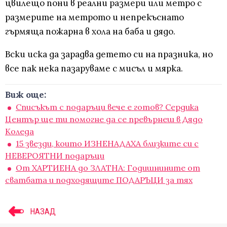
цвилещо пони в реални размери или метро с
размерите на метрото и непрекъснато
гърмяща пожарна в хола на баба и дядо.
Вски иска да зарадва детето си на празника, но
все пак нека пазаруваме с мисъл и мярка.
Виж още:
Списъкът с подаръци вече е готов? Сердика
Център ще ти помогне да се превърнеш в Дядо
Коледа
15 звезди, които ИЗНЕНАДАХА близките си с
НЕВЕРОЯТНИ подаръци
От ХАРТИЕНА до ЗЛАТНА: Годишнините от
сватбата и подходящите ПОДАРЪЦИ за тях
НАЗАД