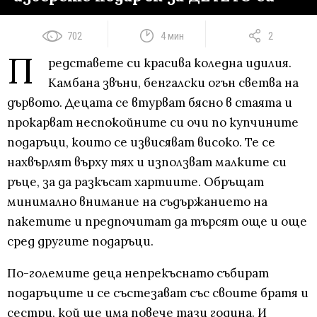
702
4 мин
2
П
редставете си красива коледна идилия.
Камбана звъни, бенгалски огън светва на
дървото. Децата се втурват бясно в стаята и
прокарват неспокойните си очи по купчините
подаръци, които се извисяват високо. Те се
нахвърлят върху тях и използват малките си
ръце, за да разкъсат хартиите. Обръщат
минимално внимание на съдържанието на
пакетите и предпочитат да търсят още и още
сред другите подаръци.
По-големите деца непрекъснато събират
подаръците и се състезават със своите братя и
сестри, кой ще има повече тази година. И