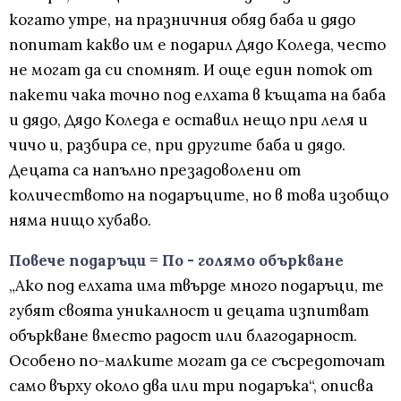
когато утре, на празничния обяд баба и дядо
попитат какво им е подарил Дядо Коледа, често
не могат да си спомнят. И още един поток от
пакети чака точно под елхата в къщата на баба
и дядо, Дядо Коледа е оставил нещо при леля и
чичо и, разбира се, при другите баба и дядо.
Децата са напълно презадоволени от
количеството на подаръците, но в това изобщо
няма нищо хубаво.
Повече подаръци = По - голямо объркване
„Ако под елхата има твърде много подаръци, те
губят своята уникалност и децата изпитват
объркване вместо радост или благодарност.
Особено по-малките могат да се съсредоточат
само върху около два или три подаръка“, описва