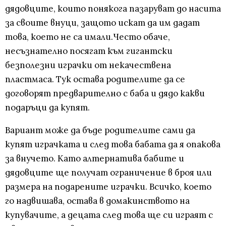
дядовците, които понякога пазаруват до насита
за своите внуци, защото искат да им дадат
това, което не са имали.Често обаче,
несъзнателно посягат към гигантски
безполезни играчки от некачествена
пластмаса. Тук остава родителите да се
договорят предварително с баба и дядо какви
подаръци да купят.
Вариант може да бъде родителите сами да
купят играчката и след това бабата да я опакова
за внучето. Като алтернатива бабите и
дядовците ще получат ограничение в броя или
размера на подарените играчки. Всичко, което
го надвишава, остава в домакинството на
купувачите, а децата след това ще си играят с