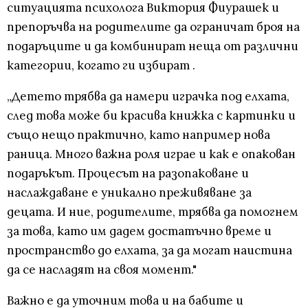
ситуацията психолога Виктория Фиурашек и
препоръчва на родителите да ограничат броя на
подаръците и да комбинират неща от различни
категории, когато ги избират .
„Детето трябва да намери играчка под елхата,
след това може би красива книжка с картинки и
също нещо практично, като например нова
раница. Много важна роля играе и как е опакован
подаръкът. Процесът на разопаковане и
наслаждаване е уникално преживяване за
децата. И ние, родителите, трябва да помогнем
за това, като им дадем достатъчно време и
пространство до елхата, за да могат наистина
да се насладят на своя момент."
Важно е да уточним това и на бабите и