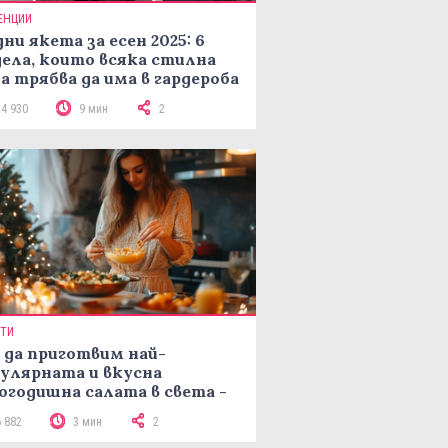
ЕНЦИИ
ни якета за есен 2025: 6
ела, които всяка стилна
а трябва да има в гардероба
14 930
9 мин
2
ПТИ
 да приготвим най-
улярната и вкусна
огодишна салата в света -
епта Мимоза
6 882
3 мин
2