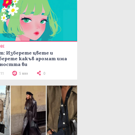
ОВЕ
т: Изберете цвете и
берете какъв аромат има
ността ви
111
5 мин
0