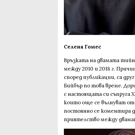
Селена Гомес
Връзката на двамата тийн
между 2010 и 2018 г. Прич
според публикации, са др
Бийбър по това време. Дори
с настоящата си съпруга Х
които още се вълнуват от
постоянно се коментира да
приятелство между двамат