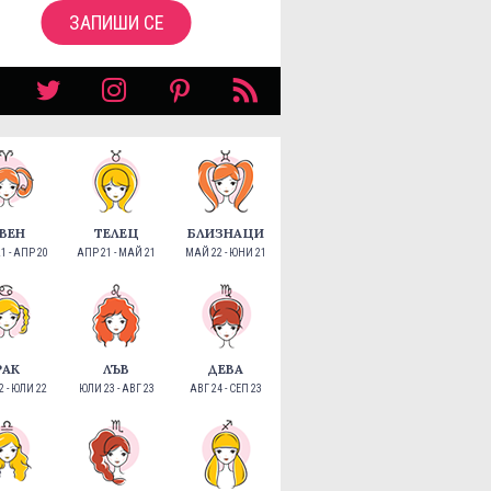
ЗАПИШИ СЕ
ВЕН
ТЕЛЕЦ
БЛИЗНАЦИ
1 - АПР 20
АПР 21 - МАЙ 21
МАЙ 22 - ЮНИ 21
РАК
ЛЪВ
ДЕВА
 - ЮЛИ 22
ЮЛИ 23 - АВГ 23
АВГ 24 - СЕП 23