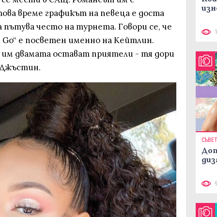
изн
ова време графикът на певеца е доста
а пътува често на турнета. Говори се, че
u Go“ е посветен именно на Кейтлин.
а им двамата остават приятели - тя дори
 Джъстин.
СЪВЕ
Доп
диз