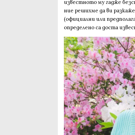
известното му гадже безсп
ние решихме да ви разкаже
(официални или предполага
определено са доста извес