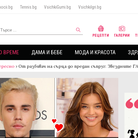
ocii.bg
Tennis.bg
VsichkiGumi.bg
VsichkiIgri.bg
РЕЦЕПТИ
ГАЛЕРИИ
Т
О ВРЕМЕ
ДАМА И БЕБЕ
МОДА И КРАСОТА
ЗДР
ересно
›
От разбивач на сърца до предан съпруг: Звездните 