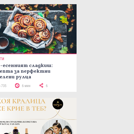
ПТИ
-есенният сладкиш:
епта за перфектни
елени рулца
6 735
6 мин
6