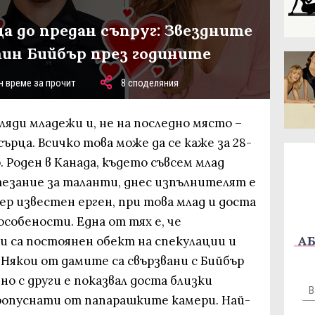
а до предан съпруг: Звездните
н Бийбър през годините
н време за прочит
8 споделяния
иляди младежи и, не на последно място –
сърца. Всичко това може да се каже за 28-
Роден в Канада, където съвсем млад
тезание за таланти, днес изпълнителят е
ер известен ерген, при това млад и доста
особености. Една от тях е, че
АБ
 са постоянен обект на спекулации и
. Някои от дамите са свързвани с Бийбър
но с други е показвал доста близки
ропуснати от папарашките камери. Най-