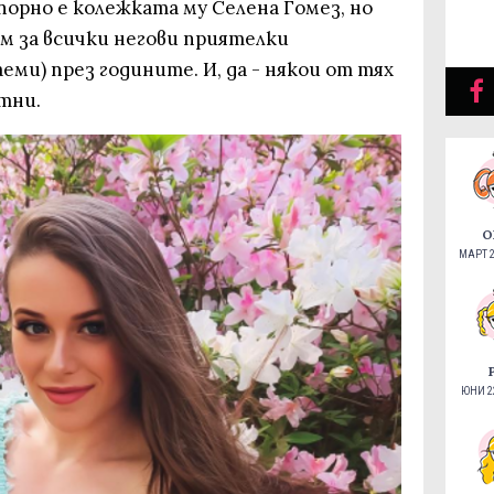
орно е колежката му Селена Гомез, но
м за всички негови приятелки
еми) през годините. И, да - някои от тях
тни.
О
МАРТ 2
ЮНИ 22