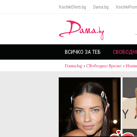
VsichkiOferti.bg
Dama.bg
VsichkiProm
ВСИЧКО ЗА ТЕБ
СВОБОДН
Dama.bg
›
Свободно време
›
Инт