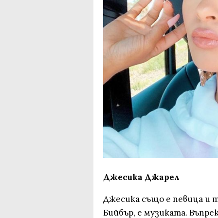
Джесика Джарел
Джесика също е певица и то
Бийбър, е музиката. Въпр