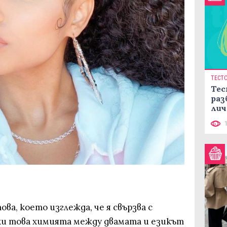
ТЕСТ
Тес
раз
лич
ва, което изглежда, че я свързва с
еки това химията между двамата и езикът