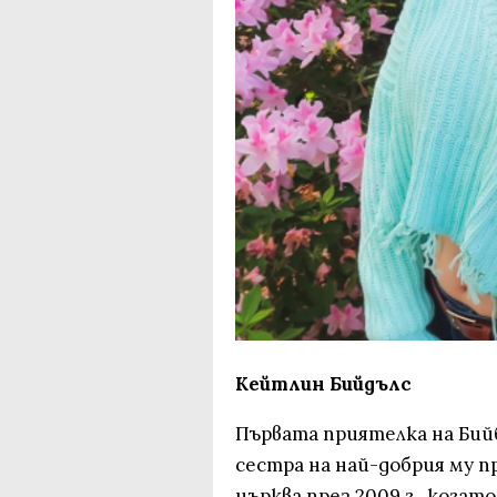
Кейтлин Бийдълс
Първата приятелка на Бий
сестра на най-добрия му п
църква през 2009 г., когат