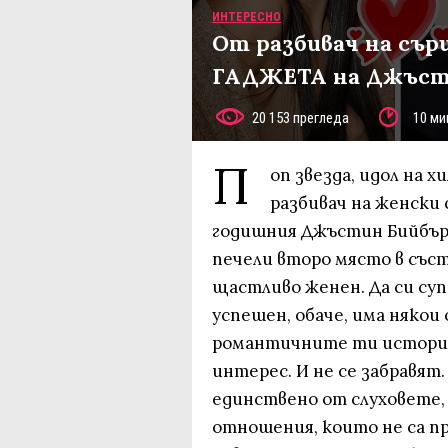
ИНТЕРЕСНО
От разбивач на сърц
ГАДЖЕТА на Джъсти
20 153 прегледа
10 ми
П
оп звезда, идол на х
разбивач на женски 
годишния Джъстин Бийбър. 
печели второ място в със
щастливо женен. Да си суп
успешен, обаче, има някои 
романтичните ти истории
интерес. И не се забравят
единствено от слуховете, 
отношения, които не са п