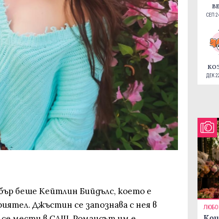
В
СЕП 24
КО
ДЕК 22
бър беше Кейтлин Бийдълс, което е
риятел. Джъстин се запознава с нея в
ЛЮБО
Кои
о се мести в САЩ. Романсът им е