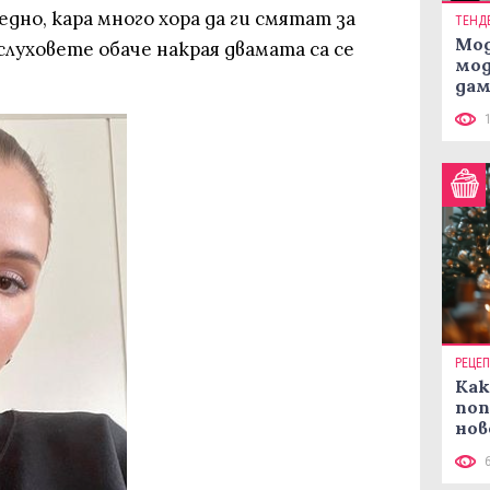
едно, кара много хора да ги смятат за
ТЕНД
Мод
 слуховете обаче накрая двамата са се
мод
дам
си
РЕЦЕ
Как
поп
нов
рец