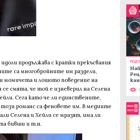
 идоли продължава с кратки прекъсвания
РЕЦЕ
Най
ините са многобройните им раздели,
Рец
уги момичета и лошото поведение на
кан
 се смята, че той е изневерил на Селена
ейли. Сега като че ли единствените,
 този романс са феновете им. В медиите
ли Селена и Хейли се мразят, има ли
а бивши и т.н.