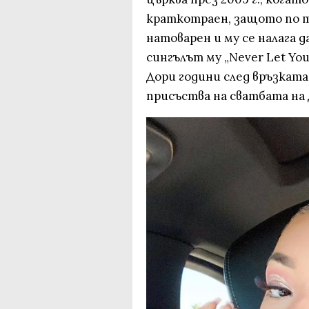
краткотраен, защото по т
натоварен и му се налага д
сингълът му „Never Let Yo
Дори години след връзкат
присъства на сватбата на