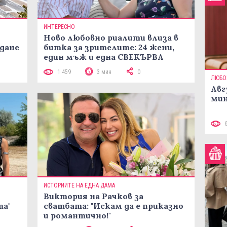
ИНТЕРЕСНО
Ново любовно риалити влиза в
жданe
битка за зрителите: 24 жени,
един мъж и една СВЕКЪРВА
1 459
3 мин
0
ЛЮБО
Авг
мин
ИСТОРИИТЕ НА ЕДНА ДАМА
Виктория на Рачков за
та"
сватбата: "Искам да е приказно
и романтично!"