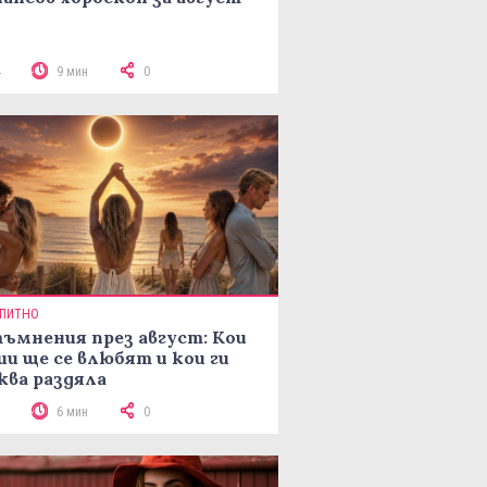
4
9 мин
0
ПИТНО
ъмнения през август: Кои
ии ще се влюбят и кои ги
ква раздяла
3
6 мин
0