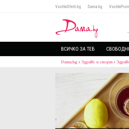
VsichkiOferti.bg
Dama.bg
VsichkiProm
ВСИЧКО ЗА ТЕБ
СВОБОДН
Dama.bg
›
Здраве и спорт
›
Здрав