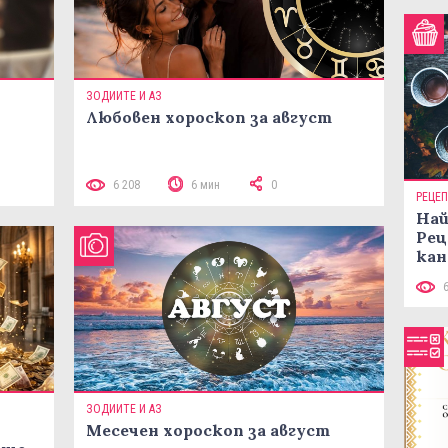
ЗОДИИТЕ И АЗ
Любовен хороскоп за август
 10
6 208
6 мин
0
РЕЦЕ
Най
Рец
кан
ЗОДИИТЕ И АЗ
Месечен хороскоп за август