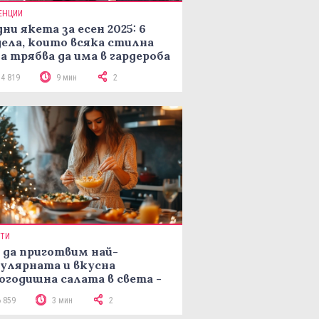
ЕНЦИИ
ни якета за есен 2025: 6
ела, които всяка стилна
а трябва да има в гардероба
14 819
9 мин
2
ПТИ
 да приготвим най-
улярната и вкусна
огодишна салата в света -
епта Мимоза
6 859
3 мин
2