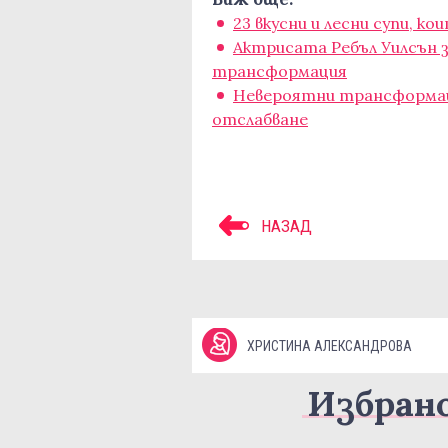
23 вкусни и лесни супи, к
Актрисата Ребъл Уилсън 
трансформация
Невероятни трансформац
отслабване
НАЗАД
ХРИСТИНА АЛЕКСАНДРОВА
Избран