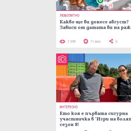
ЛЮБОПИТНО
Какво ще ви донесе август?
Зависи от датата ви на ра
2 098
11 мин
0
ИНТЕРЕСНО
Ето коя е първата сигурна
участничка в "Игри на воля
сезон 8!