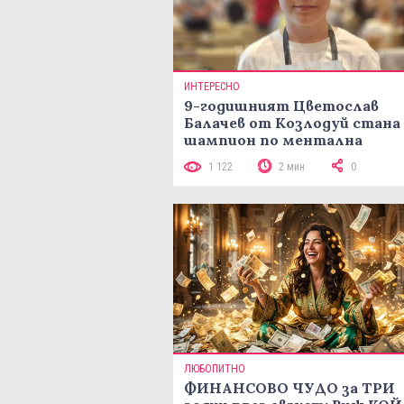
ИНТЕРЕСНО
9-годишният Цветослав
Балачев от Козлодуй стана
шампион по ментална
аритметика с 320 задачи за
1 122
2 мин
0
минути
ЛЮБОПИТНО
ФИНАНСОВО ЧУДО за ТРИ