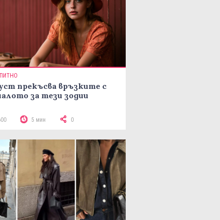
ПИТНО
уст прекъсва връзките с
алото за тези зодии
600
5 мин
0