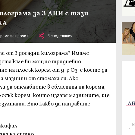
илограма за 3 ДНИ с тази
КА
време за прочит
3 споделяния
те от 3 досадни килограма? Имаме
едставяме ви мощно тридневно
 на плосък корем от д-р Оз, с което да
а мазнини от стомаха си. Ако
ли да отслабнете в областта на корема,
лосък корем, който изгаря мазнините, ще
АБ
езултати. Ето какво да направите.
джифил
зана на ситно