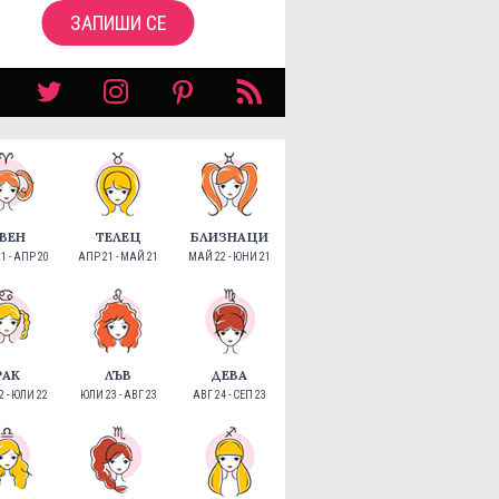
ЗАПИШИ СЕ
ВЕН
ТЕЛЕЦ
БЛИЗНАЦИ
1 - АПР 20
АПР 21 - МАЙ 21
МАЙ 22 - ЮНИ 21
РАК
ЛЪВ
ДЕВА
 - ЮЛИ 22
ЮЛИ 23 - АВГ 23
АВГ 24 - СЕП 23