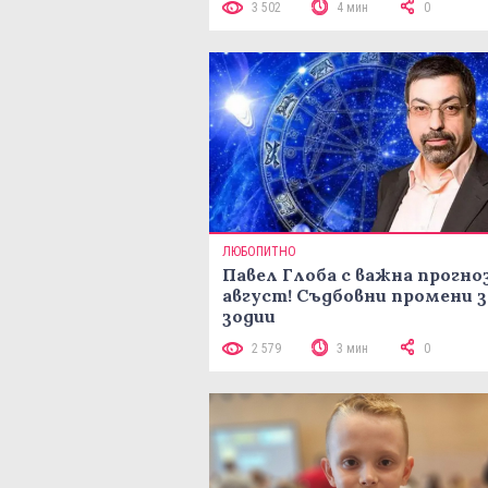
3 502
4 мин
0
ЛЮБОПИТНО
Павел Глоба с важна прогноз
август! Съдбовни промени з
зодии
2 579
3 мин
0