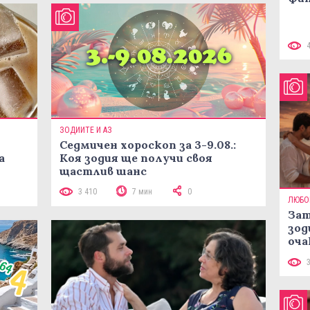
ЗОДИИТЕ И АЗ
Седмичен хороскоп за 3-9.08.:
а
Коя зодия ще получи своя
щастлив шанс
3 410
7 мин
0
ЛЮБО
Зат
зод
оча