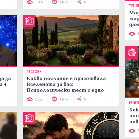
1 902
3 мин
0
ТЕНД
Мод
мод
дам
си
ТЕСТОВЕ
а за
Какво послание е приготвила
а 4
Вселената за вас:
Психологически тест с едно
кликване
2 225
4 мин
0
РЕЦЕ
Как
поп
нов
рец