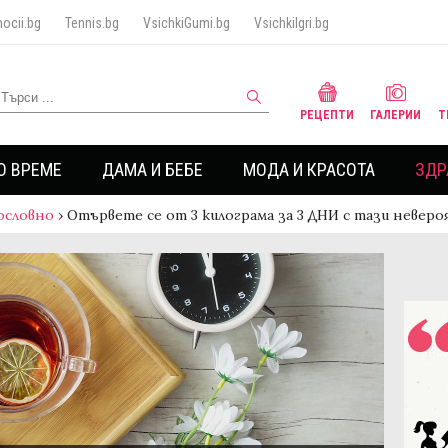
ocii.bg
Tennis.bg
VsichkiGumi.bg
VsichkiIgri.bg
РЕЦЕПТИ
ГАЛЕРИИ
Т
О ВРЕМЕ
ДАМА И БЕБЕ
МОДА И КРАСОТА
ЗДР
ословно
›
Отървете се от 3 килограма за 3 ДНИ с тази неве