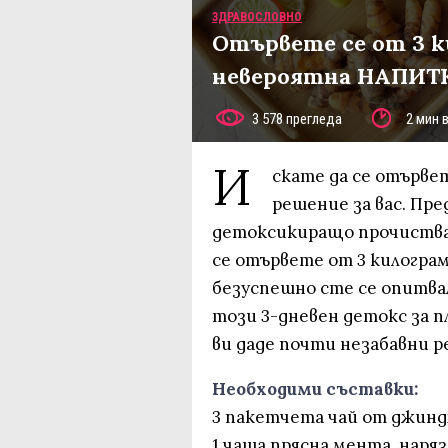
ЗДРАВОСЛОВНО
Отървете се от 3 к
невероятна НАПИТ
3 578 прегледа
2 мин 
И
скате да се отърве
решение за вас. Пр
детоксикиращо прочистване
се отървете от 3 килограм
безуспешно сте се опитва
този 3-дневен детокс за п
ви даде почти незабавни р
Необходими съставки:
3 пакетчета чай от джин
1 чаша прясна мента, наря