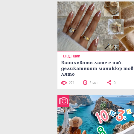
ТЕНДЕНЦИИ
Ваниловото лате е най-
деликатният маникюр тов
лято
271
3 мин
0