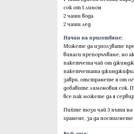
сок от 1 лимон
2 чаши вода
2 чаши лед
Начин на приготвяне:
Можете да използвате пр
винаги препоръчваме, но а
пакетчета чай от джинджи
пакетчетата джинджифил 
заври, отстранете я от ог
добавите лимоновия сок. П
все пак можете да я сервир
Пийте този чай 3 пъти на
хранене, за да постигнете
Виж още: