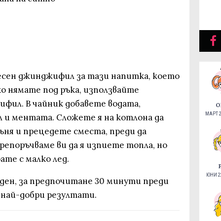
есен джинджифил за тази напитка, което
ко нямате под ръка, използвайте
фил. В чайник добавете водата,
О
МАРТ 2
и ментата. Сложете я на котлона да
ъня и прецедете сместа, преди да
репоръчваме ви да я изпиете топла, но
ате с малко лед.
ЮНИ 22
 ден, за предпочитане 30 минути преди
 най-добри резултати.