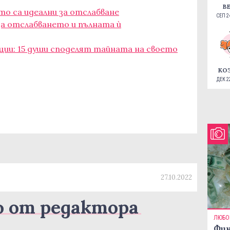
В
оито са идеални за отслабване
СЕП 24
за отслабването и пълната ѝ
ии: 15 души споделят тайната на своето
КО
ДЕК 22
27.10.2022
о от редактора
ЛЮБО
Фин