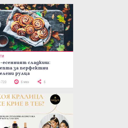
ПТИ
-есенният сладкиш:
епта за перфектни
елени рулца
6 720
6 мин
6