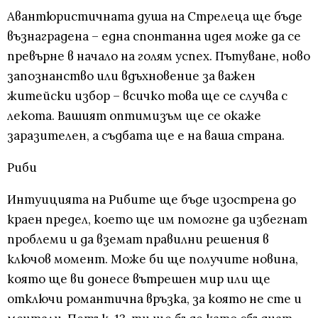
Авантюристичната душа на Стрелеца ще бъде
възнаградена – една спонтанна идея може да се
превърне в начало на голям успех. Пътуване, ново
запознанство или вдъхновение за важен
житейски избор – всичко това ще се случва с
лекота. Вашият оптимизъм ще се окаже
заразителен, а съдбата ще е на ваша страна.
Риби
Интуицията на Рибите ще бъде изострена до
краен предел, което ще им помогне да избегнат
проблеми и да вземат правилни решения в
ключов момент. Може би ще получите новина,
която ще ви донесе вътрешен мир или ще
отключи романтична връзка, за която не сте и