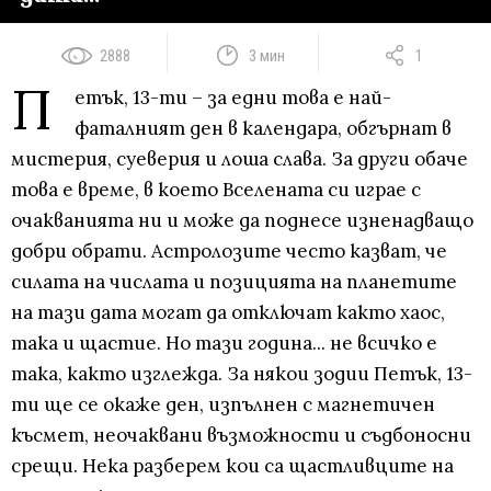
2888
3 мин
1
П
етък, 13-ти – за едни това е най-
фаталният ден в календара, обгърнат в
мистерия, суеверия и лоша слава. За други обаче
това е време, в което Вселената си играе с
очакванията ни и може да поднесе изненадващо
добри обрати. Астролозите често казват, че
силата на числата и позицията на планетите
на тази дата могат да отключат както хаос,
така и щастие. Но тази година... не всичко е
така, както изглежда. За някои зодии Петък, 13-
ти ще се окаже ден, изпълнен с магнетичен
късмет, неочаквани възможности и съдбоносни
срещи. Нека разберем кои са щастливците на