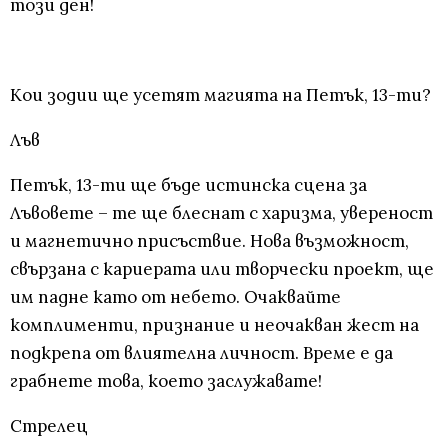
този ден!
Кои зодии ще усетят магията на Петък, 13-ти?
Лъв
Петък, 13-ти ще бъде истинска сцена за
Лъвовете – те ще блеснат с харизма, увереност
и магнетично присъствие. Нова възможност,
свързана с кариерата или творчески проект, ще
им падне като от небето. Очаквайте
комплименти, признание и неочакван жест на
подкрепа от влиятелна личност. Време е да
грабнете това, което заслужавате!
Стрелец