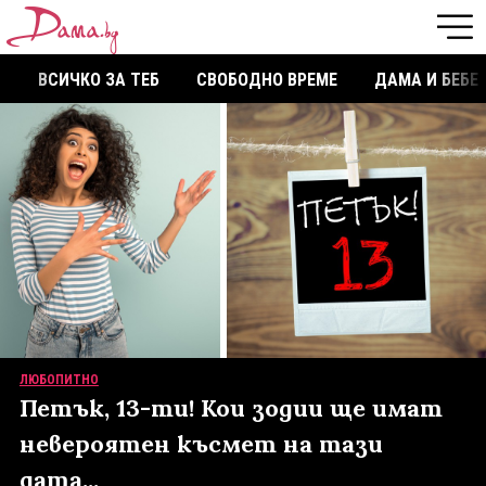
ВСИЧКО ЗА ТЕБ
СВОБОДНО ВРЕМЕ
ДАМА И БЕБЕ
ЛЮБОПИТНО
Петък, 13-ти! Кои зодии ще имат
невероятен късмет на тази
дата...