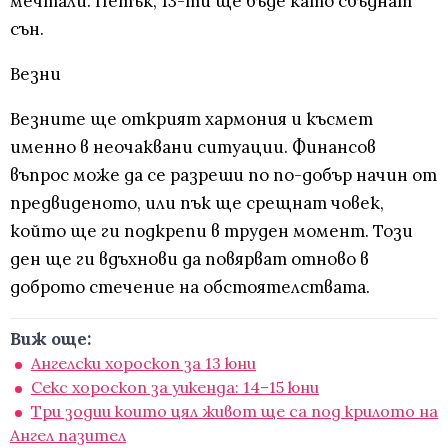
мечтали. Петък, 13-ти ще бъде като сбъднат
сън.
Везни
Везните ще открият хармония и късмет
именно в неочаквани ситуации. Финансов
въпрос може да се разреши по по-добър начин от
предвиденото, или пък ще срещнат човек,
който ще ги подкрепи в труден момент. Този
ден ще ги вдъхнови да повярват отново в
доброто стечение на обстоятелствата.
Виж още:
Ангелски хороскоп за 13 юни
Секс хороскоп за уикенда: 14–15 юни
Три зодии които цял живот ще са под крилото на
Ангел пазител