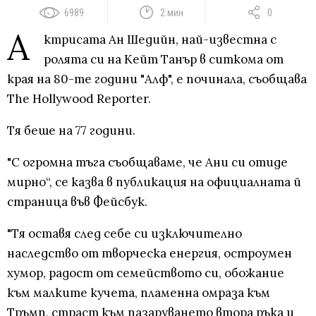
6989
2 мин
0
А
ктрисата Ан Шедийн, най-известна с
ролята си на Кейт Танър в ситкома от
края на 80-те години "Алф", е починала, съобщава
The Hollywood Reporter.
Тя беше на 77 години.
"С огромна тъга съобщаваме, че Ани си отиде
мирно“, се казва в публикация на официалната й
страница във Фейсбук.
"Тя оставя след себе си изключително
наследство от творческа енергия, остроумен
хумор, радост от семейството си, обожание
към малките кучета, пламенна омраза към
Тръмп, страст към пазаруването втора ръка и