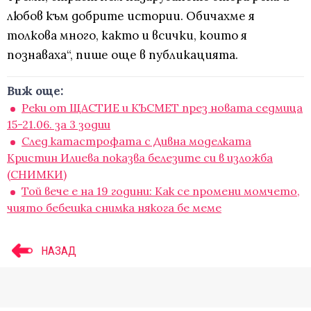
любов към добрите истории. Обичахме я
толкова много, както и всички, които я
познаваха“, пише още в публикацията.
Виж още:
Реки от ЩАСТИЕ и КЪСМЕТ през новата седмица
15-21.06. за 3 зодии
След катастрофата с Дивна моделката
Кристин Илиева показва белезите си в изложба
(СНИМКИ)
Той вече е на 19 години: Как се промени момчето,
чиято бебешка снимка някога бе меме
НАЗАД