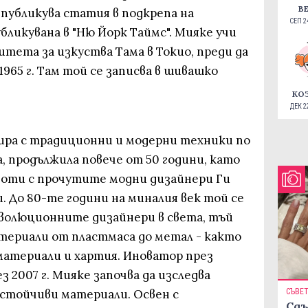
В
о публикува статия в подкрепа на
СЕП 24
бликувана в "Ню Йорк Таймс". Мияке учи
итета за изкуства Тама в Токио, преди да
965 г. Там той се записва в шивашко
КО
ДЕК 22
ра с традиционни и модерни техники по
а, продължила повече от 50 години, като
боти с прочутите модни дизайнери Ги
 До 80-те години на миналия век той се
еволюционните дизайнери в света, тъй
атериали от пластмаса до метал - както
материали и хартия. Иноватор през
з 2007 г. Мияке започва да изследва
устойчиви материали. Освен с
СЪВЕ
Сдъ