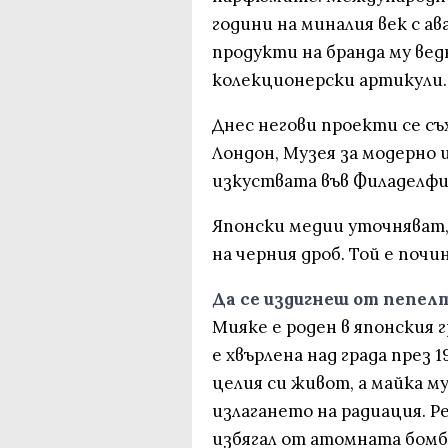
години на миналия век с а
продукти на бранда му ве
колекционерски артикули.
Днес негови проекти се съ
Лондон, Музея за модерно 
изкуствата във Филаделфи
Японски медии уточняват,
на черния дроб. Той е поч
Да се издигнеш от пепел
Мияке е роден в японския г
е хвърлена над града през 1
целия си живот, а майка м
излагането на радиация. Р
избягал от атомната бомб