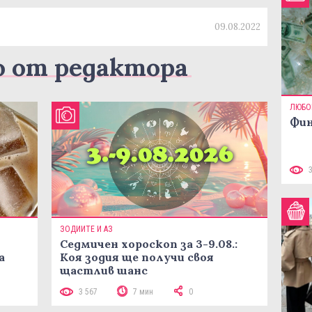
09.08.2022
о от редактора
ЛЮБО
Фин
ЗОДИИТЕ И АЗ
Седмичен хороскоп за 3-9.08.:
а
Коя зодия ще получи своя
щастлив шанс
3 567
7 мин
0