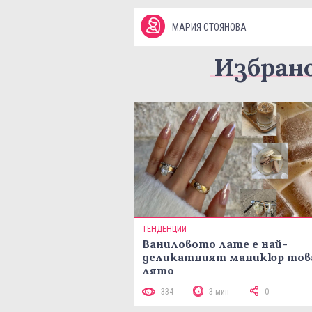
МАРИЯ СТОЯНОВА
Избран
ТЕНДЕНЦИИ
Ваниловото лате е най-
деликатният маникюр тов
лято
334
3 мин
0