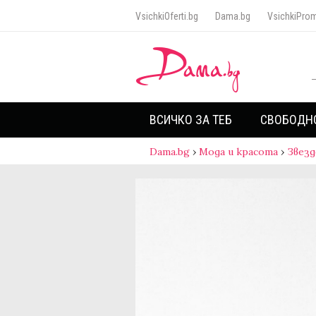
VsichkiOferti.bg
Dama.bg
VsichkiProm
ВСИЧКО ЗА ТЕБ
СВОБОДН
Dama.bg
›
Мода и красота
›
Звезд