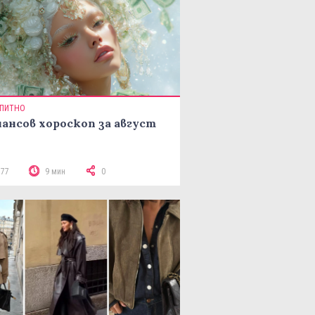
ПИТНО
ансов хороскоп за август
377
9 мин
0