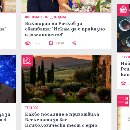
ИСТОРИИТЕ НА ЕДНА ДАМА
Виктория на Рачков за
та"
сватбата: "Искам да е приказно
и романтично!"
1 917
3 мин
0
РЕЦЕ
Най
Рец
кан
ТЕСТОВЕ
а за
Какво послание е приготвила
а 4
Вселената за вас:
Психологически тест с едно