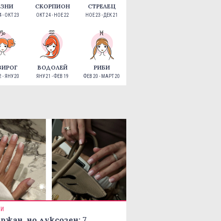
ЕЗНИ
СКОРПИОН
СТРЕЛЕЦ
 - ОКТ 23
ОКТ 24 - НОЕ 22
НОЕ 23 - ДЕК 21
ЗИРОГ
ВОДОЛЕЙ
РИБИ
 - ЯНУ 20
ЯНУ 21 - ФЕВ 19
ФЕВ 20 - МАРТ 20
ТИ
ржан, но луксозен: 7