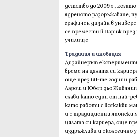
детство до 2009 г., когат
ядреното разоръжаване, пу
графичен дизайн в универс
се премести в Париж през 1
училище.
Традиция и иновация
Дизайнерът експерименти
време на цялата си кариер
още през 60-те години ра
Ларош и Юбер дьо Живанши.
слави като един от най-р
като работи с всякакви м
и с традиционни японски 
цялата си кариера, още пре
издръжливи и екологично 