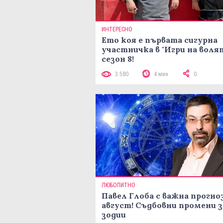
ИНТЕРЕСНО
Ето коя е първата сигурна
участничка в "Игри на воля
сезон 8!
3 580
4 мин
0
ЛЮБОПИТНО
Павел Глоба с важна прогноз
август! Съдбовни промени з
зодии