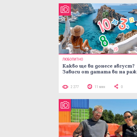
ЛЮБОПИТНО
Какво ще ви донесе август?
Зависи от датата ви на ра
2 277
11 мин
0