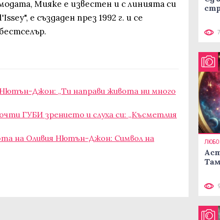
модата, Мияке е известен и с линията си
стр
ssey", е създаден през 1992 г. и се
бестселър.
 Нютън-Джон: „Ти направи живота ни много
очти ГУБИ зрението и слуха си: „Късметлия
ота на Оливия Нютън-Джон: Символ на
ЛЮБО
Аст
Там