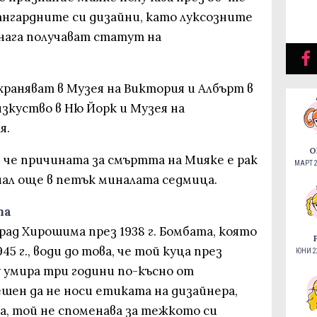
вангардните си дизайни, като луксозните
днага получават статут на
храняват в Музея на Виктория и Албърт в
изкуство в Ню Йорк и Музея на
я.
О
 че причината за смъртта на Мияке е рак
МАРТ 2
инал още в петък миналата седмица.
та
рад Хирошима през 1938 г. Бомбата, която
945 г., води до това, че той куца през
ЮНИ 22
у умира три години по-късно от
ешен да не носи етиката на дизайнера,
а, той не споменава за тежкото си