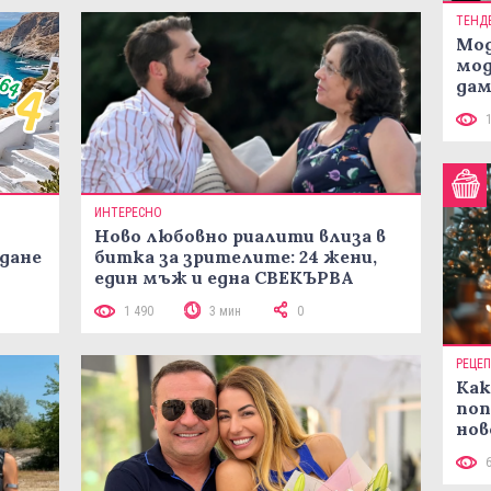
ТЕНД
Мод
мод
дам
си
ИНТЕРЕСНО
Ново любовно риалити влиза в
жданe
битка за зрителите: 24 жени,
един мъж и една СВЕКЪРВА
1 490
3 мин
0
РЕЦЕ
Как
поп
нов
рец