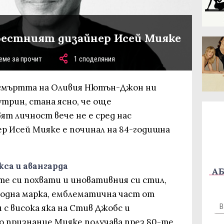
вестният дизайнер Исей Мияке
еме за прочит
1 споделяния
 смъртта на Оливия Нютън-Джон ни
трин, стана ясно, че още
ят личност вече не е сред нас
ер Исей Мияке е починал на 84-годишна
кса и авангарда
АБ
е си похвати и иновативния си стил,
модна марка, емблематична част от
 с висока яка на Стив Джобс и
 признание Мияке получава през 80-те