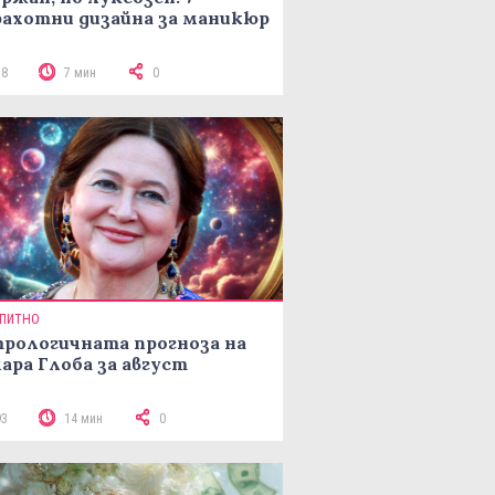
ахотни дизайна за маникюр
78
7 мин
0
ПИТНО
рологичната прогноза на
ара Глоба за август
93
14 мин
0