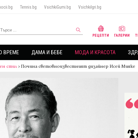
ocii.bg
Tennis.bg
VsichkiGumi.bg
VsichkiIgri.bg
РЕЦЕПТИ
ГАЛЕРИИ
Т
О ВРЕМЕ
ДАМА И БЕБЕ
МОДА И КРАСОТА
ЗДР
ен стил
›
Почина световноизвестният дизайнер Исей Мияке