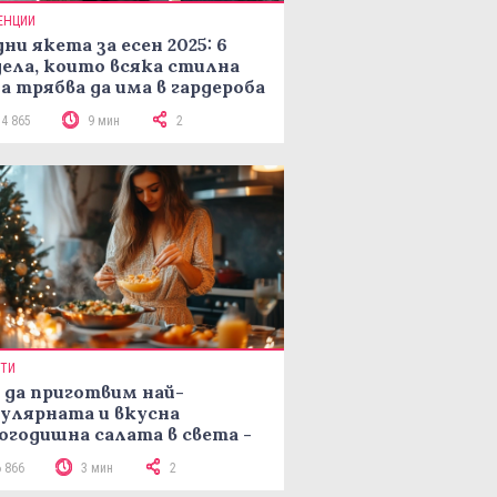
ЕНЦИИ
ни якета за есен 2025: 6
ела, които всяка стилна
а трябва да има в гардероба
14 865
9 мин
2
ПТИ
 да приготвим най-
улярната и вкусна
огодишна салата в света -
епта Мимоза
6 866
3 мин
2