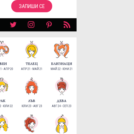
ЗАПИШИ СЕ
ВЕН
ТЕЛЕЦ
БЛИЗНАЦИ
1 - АПР 20
АПР 21 - МАЙ 21
МАЙ 22 - ЮНИ 21
РАК
ЛЪВ
ДЕВА
 - ЮЛИ 22
ЮЛИ 23 - АВГ 23
АВГ 24 - СЕП 23