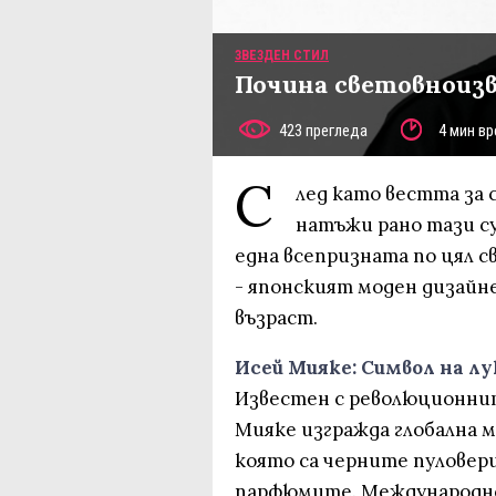
ЗВЕЗДЕН СТИЛ
Почина световноиз
423 прегледа
4 мин вр
С
лед като вестта за
натъжи рано тази су
една всепризната по цял св
- японският моден дизайн
възраст.
Исей Мияке: Символ на лу
Известен с революционнит
Мияке изгражда глобална 
която са черните пуловери
парфюмите. Международно