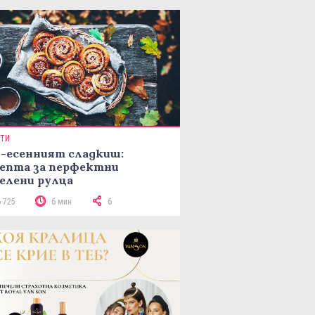
ПТИ
-есенният сладкиш:
епта за перфектни
елени рулца
6 725
6 мин
6