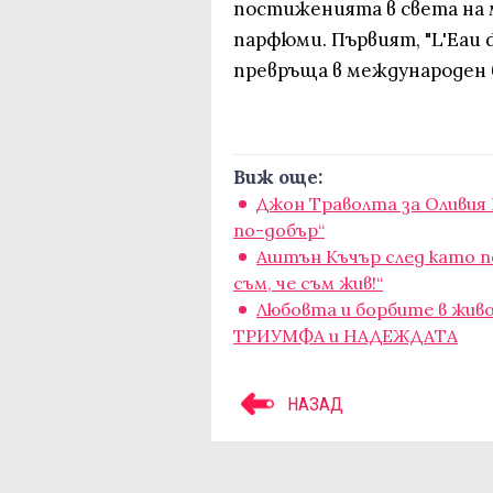
постиженията в света на 
парфюми. Първият, "L'Eau d'I
превръща в международен 
Виж още:
Джон Траволта за Оливия
по-добър“
Аштън Къчър след като п
съм, че съм жив!“
Любовта и борбите в жив
ТРИУМФА и НАДЕЖДАТА
НАЗАД