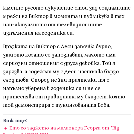
Именно русото изкушение стои зад социалните
мрежи на Виктор в момента и публикува в тях
най-актуалното от телевизионните
изпълнения на годеника си.
Връзката на Виктор с Деси започва бурно,
защото когато се запознават, мачото има
сериозни отношения с друга девойка. Той я
зарязва, а годежът му с Деси настъпва бързо
след това. Според нейни приятелки тя е
напълно уверена в годеника си и не се
притеснява от привидната му близост, която
той демонстрира с тунингованата Беба.
Виж още:
Ето го гаджето на милионера Георги от "Big