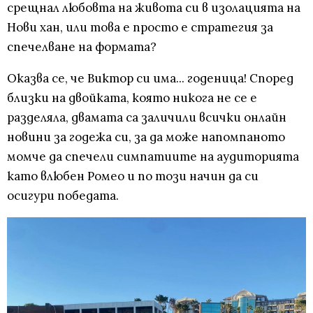
срещнал любовта на живота си в изолацията на
Нови хан, или това е просто е стратегия за
спечелване на формата?
Оказва се, че Виктор си има... годеница! Според
близки на двойката, която никога не се е
разделяла, двамата са заличили всички онлайн
новини за годежа си, за да може напомпаното
момче да спечели симпатиите на аудиторията
като влюбен Ромео и по този начин да си
осигури победата.