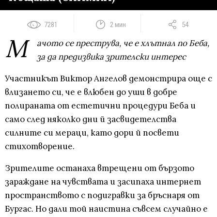
7281
2 мин
54
М
ачото се преструва, че е хлътнал по Беба,
за да предизвика зрителски интерес
Участникът Виктор Ангелов демонстрира още с
влизането си, че е влюбен до уши в добре
полираната от естетични процедури Беба и
само след няколко дни й засвидетелства
силните си мераци, като дори й посвети
стихотворение.
Зрителите останаха втрещени от бързото
зараждане на чувствата и засипаха интернет
пространството с подигравки за бръснаря от
Бургас. Но дали той наистина съвсем случайно е