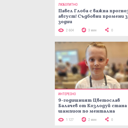
ЛЮБОПИТНО
Павел Глоба с важна прогноз
август! Съдбовни промени з
зодии
2 604
3 мин
0
ИНТЕРЕСНО
9-годишният Цветослав
Балачев от Козлодуй стана
шампион по ментална
аритметика с 320 задачи за
1 127
2 мин
0
минути