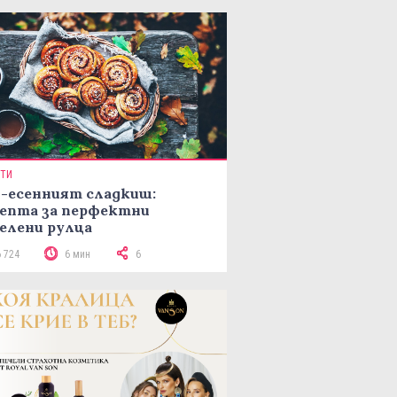
ПТИ
-есенният сладкиш:
епта за перфектни
елени рулца
6 724
6 мин
6