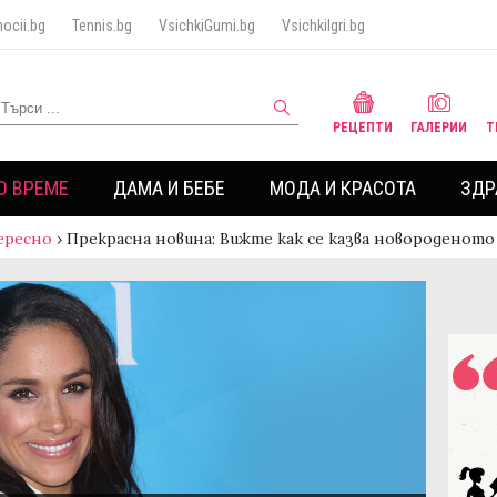
ocii.bg
Tennis.bg
VsichkiGumi.bg
VsichkiIgri.bg
РЕЦЕПТИ
ГАЛЕРИИ
Т
О ВРЕМЕ
ДАМА И БЕБЕ
МОДА И КРАСОТА
ЗДР
ересно
›
Прекрасна новина: Вижте как се казва новороденото