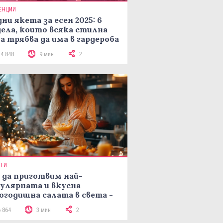
ЕНЦИИ
ни якета за есен 2025: 6
ела, които всяка стилна
а трябва да има в гардероба
14 848
9 мин
2
ПТИ
 да приготвим най-
улярната и вкусна
огодишна салата в света -
епта Мимоза
6 864
3 мин
2