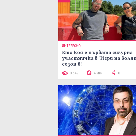
ИНТЕРЕСНО
Ето коя е първата сигурна
участничка в "Игри на воля
сезон 8!
3 549
4 мин
0