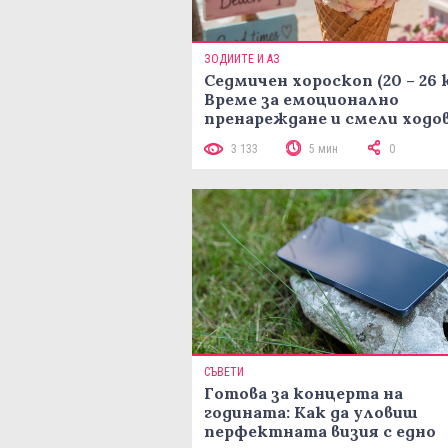
ЗОДИИТЕ И АЗ
Седмичен хороскоп (20 – 26 
Време за емоционално
пренареждане и смели ходо
3 133
5 мин
0
СЪВЕТИ
Готова за концерта на
годината: Как да уловиш
перфектната визия с едно