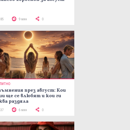
285
9 мин
0
ПИТНО
ъмнения през август: Кои
ии ще се влюбят и кои ги
ква раздяла
437
6 мин
0