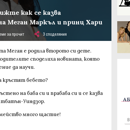
ижте как се казва
на Меган Маркъл и принц Хари
еме за прочит
3 споделяния
нта Меган е родила второто си дете.
одителите споделиха новината, която
ние да научи.
да кръстят бебето?
стено на баба си и прабаба си и се казва
АБ
нтбатън-Уиндзор.
емейство много щастие!