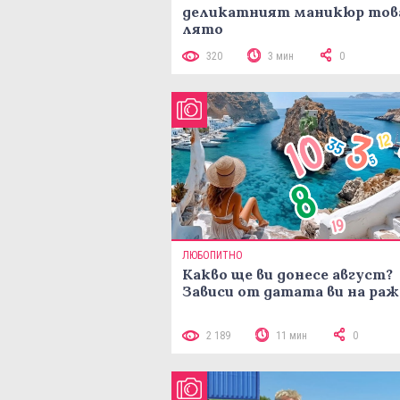
деликатният маникюр тов
лято
320
3 мин
0
ЛЮБОПИТНО
Какво ще ви донесе август?
Зависи от датата ви на ра
2 189
11 мин
0