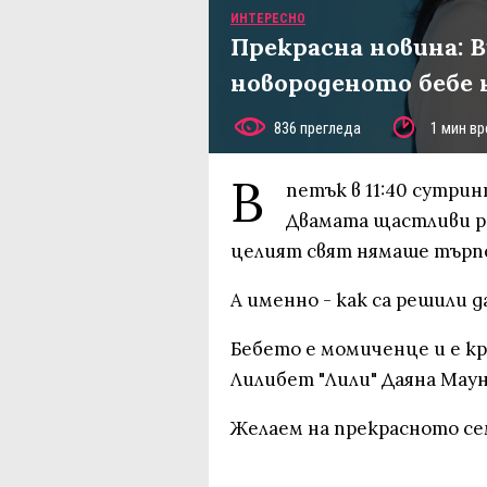
ИНТЕРЕСНО
Прекрасна новина: В
новороденото бебе 
836 прегледа
1 мин вр
В
петък в 11:40 сутри
Двамата щастливи р
целият свят нямаше търпе
А именно - как са решили 
Бебето е момиченце и е кръ
Лилибет "Лили" Даяна Мау
Желаем на прекрасното с