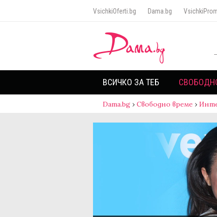
VsichkiOferti.bg
Dama.bg
VsichkiProm
ВСИЧКО ЗА ТЕБ
СВОБОДН
Dama.bg
›
Свободно време
›
Инт