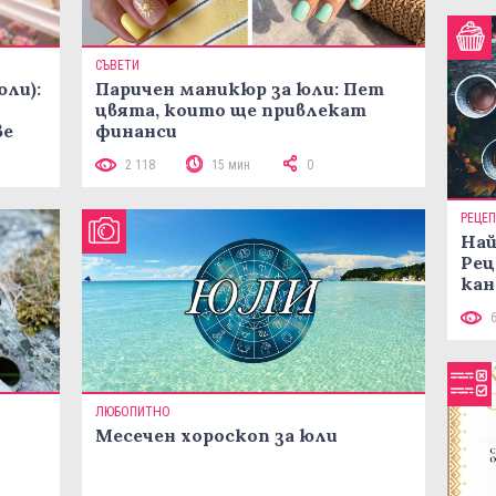
СЪВЕТИ
юли):
Паричен маникюр за юли: Пет
цвята, които ще привлекат
ве
финанси
2 118
15 мин
0
РЕЦЕ
Най
Рец
кан
ЛЮБОПИТНО
Месечен хороскоп за юли