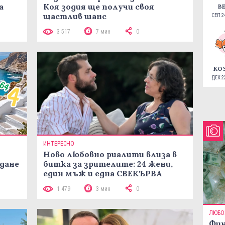
а
Коя зодия ще получи своя
В
щастлив шанс
СЕП 24
3 517
7 мин
0
КО
ДЕК 22
ИНТЕРЕСНО
Ново любовно риалити влиза в
жданe
битка за зрителите: 24 жени,
един мъж и една СВЕКЪРВА
1 479
3 мин
0
ЛЮБО
Фин