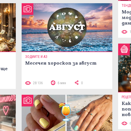
ТЕНД
Мод
мод
дам
си
ЗОДИИТЕ И АЗ
Месечен хороскоп за август
 ще
28 136
6 мин
0
РЕЦЕ
Как
поп
нов
рец