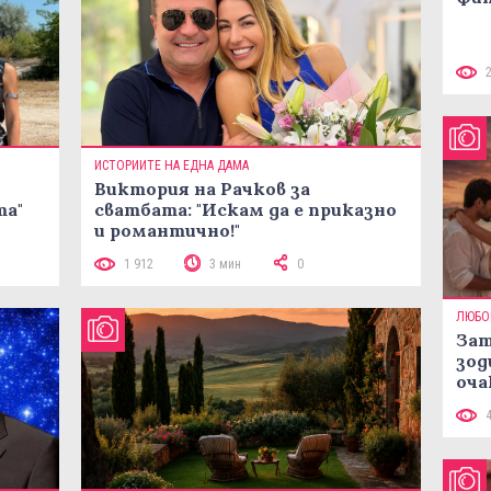
ИСТОРИИТЕ НА ЕДНА ДАМА
Виктория на Рачков за
та"
сватбата: "Искам да е приказно
и романтично!"
1 912
3 мин
0
ЛЮБО
Зат
зод
оча