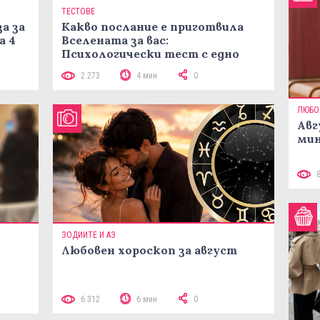
ТЕСТОВЕ
а за
Какво послание е приготвила
а 4
Вселената за вас:
Психологически тест с едно
кликване
2 273
4 мин
0
ЛЮБО
Авг
мин
ЗОДИИТЕ И АЗ
Любовен хороскоп за август
 10
6 312
6 мин
0