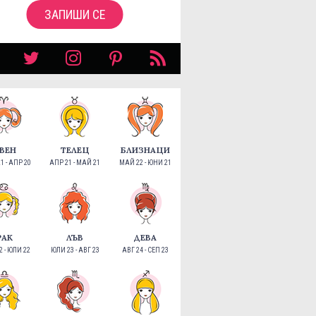
ЗАПИШИ СЕ
ВЕН
ТЕЛЕЦ
БЛИЗНАЦИ
1 - АПР 20
АПР 21 - МАЙ 21
МАЙ 22 - ЮНИ 21
РАК
ЛЪВ
ДЕВА
 - ЮЛИ 22
ЮЛИ 23 - АВГ 23
АВГ 24 - СЕП 23