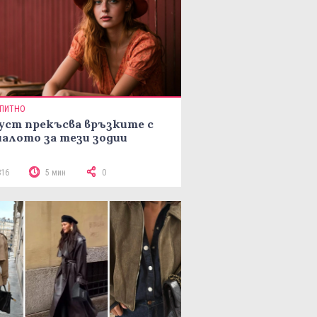
ПИТНО
уст прекъсва връзките с
алото за тези зодии
816
5 мин
0