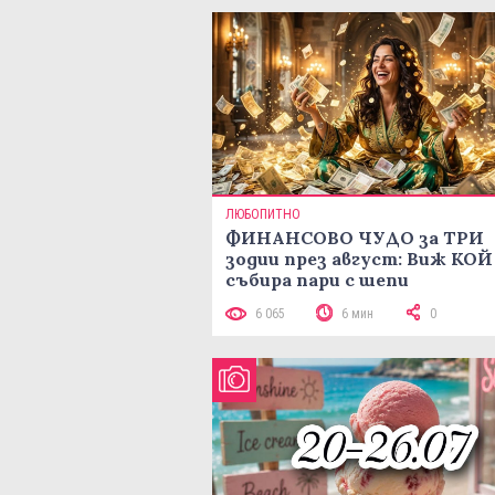
ЛЮБОПИТНО
ФИНАНСОВО ЧУДО за ТРИ
зодии през август: Виж КОЙ
събира пари с шепи
6 065
6 мин
0