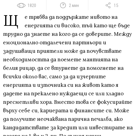
1820
2 мин
15
Щ
е трябва да поддържате нивото на
енергията си високо, тъй като ще бъде
трудно да знаете на кого да се доверите. Между
емоционално отдалечени партньори и
задушаващи приятели може да почувствате
необходимостта да поемете мантията на
белия рицар, да се втурнете да помогнете на
всички около вас, само за да изчерпите
енергията и източника си на живот като я
дадете на прекалено нуждаещи се или хладно
пресметливи хора. Вместо това се фокусирайте
върху себе си, кариерата и финансите си. Може
да получите неочаквана парична печалба, ако
кандидатствате за кредит или инвестирате на