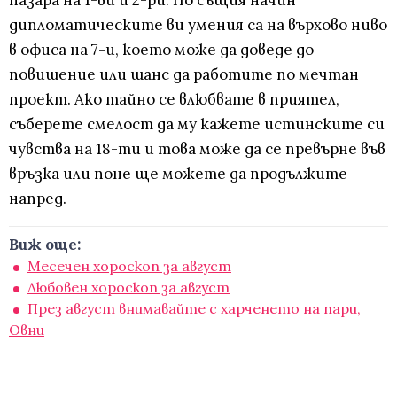
пазара на 1-ви и 2-ри. По същия начин
дипломатическите ви умения са на върхово ниво
в офиса на 7-и, което може да доведе до
повишение или шанс да работите по мечтан
проект. Ако тайно се влюбвате в приятел,
съберете смелост да му кажете истинските си
чувства на 18-ти и това може да се превърне във
връзка или поне ще можете да продължите
напред.
Виж още:
Месечен хороскоп за август
Любовен хороскоп за август
През август внимавайте с харченето на пари,
Овни