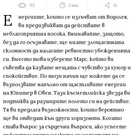
702
2 мин
36
Е
нергиите, които се излъчват от Водолея,
ви предизвикват да действате в
неблагоприятна посока. Внимавайте, защото,
без да го осъзнавате, ще имате злощастната
склонност да налагате ревностно убежденията
си. Вместо това изберете Марс, който ви
съветва да казвате нещата с чувство за хумор и
спокойствие. По този начин ще можете да се
възползвате напълно от щастливите енергии
на Юпитер в Овен. Тази късметлийска звезда ви
подтиква да разширите полето си на действие.
Тя ви предлага възможности, които вероятно
ще ви отведат към други хоризонти. Когато
става въпрос за сърдечни въпроси, ако успеете