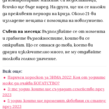
да контролирате малките си недостатъци,
всичко ще бъде наред. На други, ще им се наложи
да преживеят периоди на криза. Около 21-ви
изгладете нещата с помощта на новолунието.
Съвет на месеца:
Възползвайте се от момента
и грабнете възможностите, които ви се
откриват. Що се отнася до това, което ви
дразни изключително много, не му отдавайте
толкова голямо значение.
Виж още:
Паричен хороскоп за ЗИМА 2022: Коя от зодиите
може да очаква БОГАТСТВО?
3-те зодии, които ще създадат семейство през
2023
5 зодии, които ще променят любовния си статус
през 2023