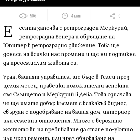
506
4 мин
0
Е
сента започва с ретрограден Меркурий,
ретроградна Венера и обръщане на
Юпитер в ретроградно движение. Това ще
донесе на всички нас промени и ще ни подтикне
да преосмислим живота си.
Уран, вашият управител, ще бъде в Телец през
целия месец, правейки положителни аспекти
със Слънцето и Меркурий в Дева. Това означава,
че ще имате добър късмет с всякакъв бизнес,
свързан с подобряване на вашия дом, интериор
или семейни отношения. Много е вероятно
мястото ви на пребиваване да стане по-уютно
или чрез ремонт, или чрез обновяване на