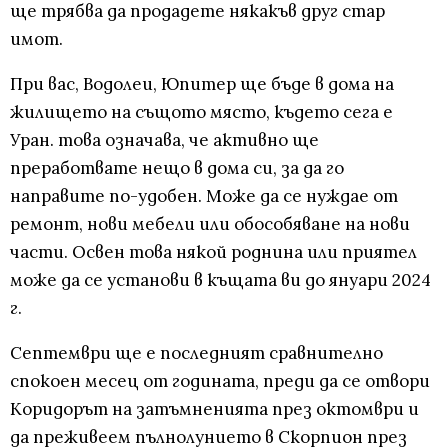
ще трябва да продадете някакъв друг стар
имот.
При вас, Водолеи, Юпитер ще бъде в дома на
жилището на същото място, където сега е
Уран. това означава, че активно ще
преработвате нещо в дома си, за да го
направите по-удобен. Може да се нуждае от
ремонт, нови мебели или обособяване на нови
части. Освен това някой роднина или приятел
може да се установи в къщата ви до януари 2024
г.
Септември ще е последният сравнително
спокоен месец от годината, преди да се отвори
Коридорът на затъмненията през октомври и
да преживеем пълнолунието в Скорпион през