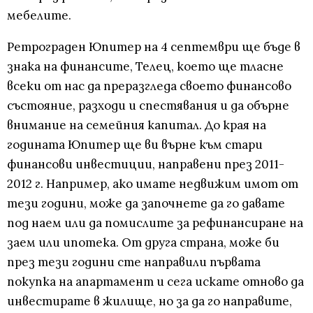
мебелите.
Ретрограден Юпитер на 4 септември ще бъде в
знака на финансите, Телец, което ще тласне
всеки от нас да преразгледа своето финансово
състояние, разходи и спестявания и да обърне
внимание на семейния капитал. До края на
годината Юпитер ще ви върне към стари
финансови инвестиции, направени през 2011-
2012 г. Например, ако имате недвижим имот от
тези години, може да започнете да го давате
под наем или да помислите за рефинансиране на
заем или ипотека. От друга страна, може би
през тези години сте направили първата
покупка на апартамент и сега искате отново да
инвестирате в жилище, но за да го направите,