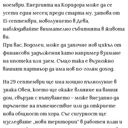
ноември. Енергията на Коридора може да се
усети един месец преди старта му, затова от
15 септември, новолунието в Дева,
наблюдавайте внимателно събитията в живота
ви.
При вас, Водолеи, може да започне нов цикъл от
финансови задължения като например взимане
на ипотека или заем. Също така е възможно
вашият партньор да има нов по-голям доход.
На 29 септември ще има мощно пълнолуние в
знака Овен, което ще окаже влияние на вашия
дом, свързан с пътуването – може внезапно да
тръгнете на пътешествие или да откриете
нова общност от хора. Със сигурност ще
изследвате „нови територии“ в работен план и