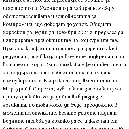
няма да е лесно, ще трябва да се борите за
щастието си. Умението да лавирате между
обстоятелствата и готовността за
компромиси ще доведат до успех. Общият
хороскоп за Везни за ноември 2024 г. предлага да
игнорирате провокациите на конкурентите.
Пряката конфронтация няма да даде никакъв
резултат, трябва да привлечете подкрепата на
влиятелни хора. Също толкова ефективен начин
за поддържане на стабилността е силната
самоувереност. Въпреки че под влиянието на
Меркурий в Стрелец чувствата засенчват ума,
принуждавайки го да действа в разрез с
логиката, но това може да бъде преодоляно. В
момент на отчаяние, когато ръцете паднат,
Везните трябва за кратко да се изключат от