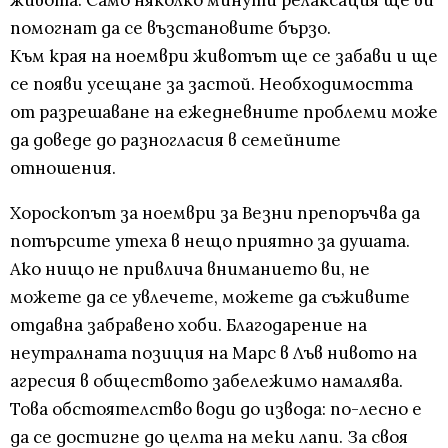
живота. Само няколко минути релаксация ще ви
помогнат да се възстановите бързо.
Към края на ноември животът ще се забави и ще
се появи усещане за застой. Необходимостта
от разрешаване на ежедневните проблеми може
да доведе до разногласия в семейните
отношения.
Хороскопът за ноември за Везни препоръчва да
потърсите утеха в нещо приятно за душата.
Ако нищо не привлича вниманието ви, не
можете да се увлечете, можете да съживите
отдавна забравено хоби. Благодарение на
неутралната позиция на Марс в Лъв нивото на
агресия в обществото забележимо намалява.
Това обстоятелство води до извода: по-лесно е
да се достигне до целта на меки лапи. За своя