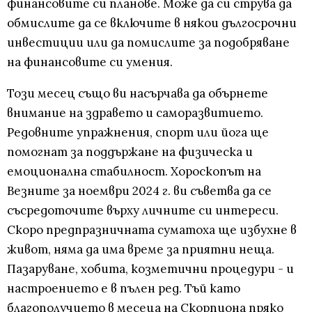
финансовите си планове. Може да си струва да
обмислите да се включите в някои дългосрочни
инвестиции или да помислите за подобряване
на финансовите си умения.
Този месец също ви насърчава да обърнете
внимание на здравето и саморазвитието.
Редовните упражнения, спорт или йога ще
помогнат за поддържане на физическа и
емоционална стабилност. Хороскопът на
Везните за ноември 2024 г. ви съветва да се
съсредоточите върху личните си интереси.
Скоро предпразничната суматоха ще избухне в
живот, няма да има време за приятни неща.
Пазаруване, хобита, козметични процедури - и
настроението е в пълен ред. Тъй като
благополучието в месеца на Скорпиона пряко