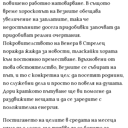
повишено работно натоварване. В същото
време хороскопът на Везните обещава
увеличение на заплатите, така че
недостъпните досега придобивки започват да
придобиват реални очертания.
Покровителството на Венера в Стрелец
поражда жажда за новости, тласкайки хората
към постоянно преместване. Вдъхновени от
това обстоятелство, Везните се събират на
път, и то с конкретна цел: да посетят роднини,
по служебни дела и просто по повеля на душата.
Дори краткото пътуване ще ви помогне да
раздвижите нещата и да се заредите с
положителна енергия.
Постигането на целите в средата на месеца