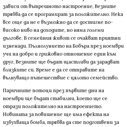
зависи от вътрешното настроение, Везните
трябва да се програмират за положително. Нека
все още да не е възможно да се достигне по-
високо ниво на доходите, но няма големи
дългове. В семейния живот се очакват приятни
изненади. Пълнолунието на Бобъра през ноември
учи на добро и грижовно отношение един към
друг, Везните ще бъдат щастливи да зарадват
близките си. Време е да се отправите на
вълнуващо пътешествие с цялото семейство.
Паричните потоци през първите дни на
ноември ще бъдат стабилни, което ще се
отрази положително на настроението.
Новината за повишение ще има ефекта на
избухваща бомба, трябва да сте подготвени за