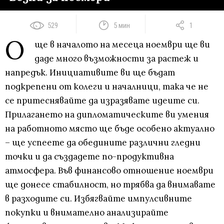
529
5 мин
1
О
ще в началото на месеца ноември ще ви
даде много възможности за растеж и
напредък. Инициативите ви ще бъдат
подкрепени от колеги и началници, така че не
се притеснявайте да изразявате идеите си.
Прилагането на дипломатическите ви умения
на работното място ще бъде особено актуално
– ще успеете да обедините различни гледни
точки и да създадете по-продуктивна
атмосфера. Във финансово отношение ноември
ще донесе стабилност, но трябва да внимавате
в разходите си. Избягвайте импулсивните
покупки и внимателно анализирайте