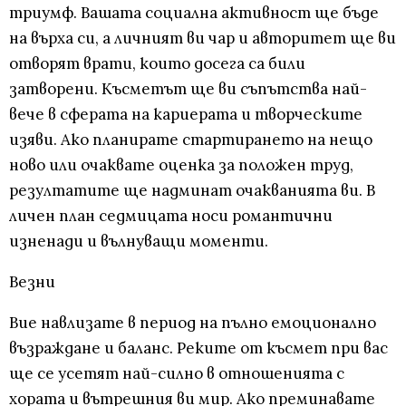
триумф. Вашата социална активност ще бъде
на върха си, а личният ви чар и авторитет ще ви
отворят врати, които досега са били
затворени. Късметът ще ви съпътства най-
вече в сферата на кариерата и творческите
изяви. Ако планирате стартирането на нещо
ново или очаквате оценка за положен труд,
резултатите ще надминат очакванията ви. В
личен план седмицата носи романтични
изненади и вълнуващи моменти.
Везни
Вие навлизате в период на пълно емоционално
възраждане и баланс. Реките от късмет при вас
ще се усетят най-силно в отношенията с
хората и вътрешния ви мир. Ако преминавате