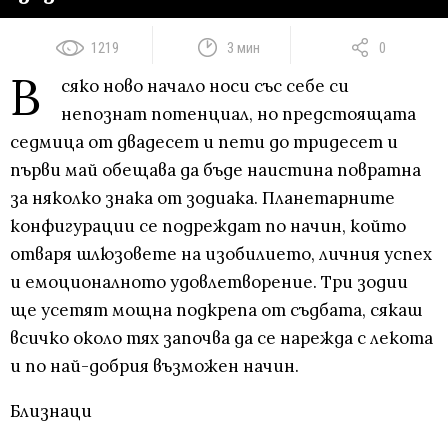
1219
3 мин
0
В
сяко ново начало носи със себе си
непознат потенциал, но предстоящата
седмица от двадесет и пети до тридесет и
първи май обещава да бъде наистина повратна
за няколко знака от зодиака. Планетарните
конфигурации се подреждат по начин, който
отваря шлюзовете на изобилието, личния успех
и емоционалното удовлетворение. Три зодии
ще усетят мощна подкрепа от съдбата, сякаш
всичко около тях започва да се нарежда с лекота
и по най-добрия възможен начин.
Близнаци