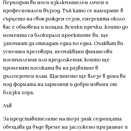
Периодът ви носи изключителен личен и
професионален възход. Тъй като се намирате в
сърцето на своя рожден сезон, енергията около
вас е обновена и мощна. Всички пречки, които до
момента са блокирали проектите ви, ще
започнат да отпадат една по една. Очакват ви
успешни преговори, неочаквани финансови
постъпления или предложения, които ще
променят посоката ви на развитие в
дългосрочен план. Щастието ще влезе в дома ви
под формата на хармония и добри новини от
близки хора.
Лъв
За представителите на този знак седмицата
обещава да бъде време на заслужено признание и