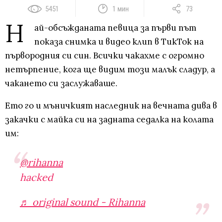
5451
1 мин
73
Н
ай-обсъжданата певица за първи път
показа снимка и видео клип в ТикТок на
първородния си син. Всички чакахме с огромно
нетърпение, кога ще видим този малък сладур, а
чакането си заслужаваше.
Ето го и мъничкият наследник на вечната дива в
закачки с майка си на задната седалка на колата
им:
@rihanna
hacked
♬ original sound - Rihanna