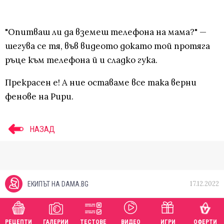
"Опитваш ли да вземеш телефона на мама?" —
шегува се тя, във видеото докато той протяга
ръце към телефона й и сладко гука.
Прекрасен е! А ние оставаме все така верни
фенове на Рири.
НАЗАД
17.12.2022
ЕКИПЪТ НА DAMA.BG
РЕЦЕПТИ
ГАЛЕРИИ
ТЕСТОВЕ
ВИДЕО
ИГРИ
ОФЕРТИ