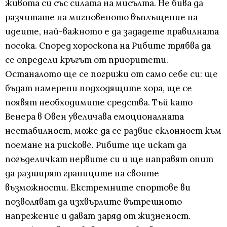
живота си със силата на мисълта. Не бива да
разчитате на мигновеното въплъщение на
идеите, най-важното е да зададете правилната
посока. Според хороскопа на Рибите трябва да
се определи кръгът от приоритети.
Останалото ще се погрижи от само себе си: ще
бъдат намерени подходящите хора, ще се
появят необходимите средства. Тъй като
Венера в Овен увеличава емоционалната
нестабилност, може да се развие склонност към
поемане на рискове. Рибите ще искат да
погъделичкат нервите си и ще направят опит
да разширят границите на своите
възможности. Екстремните спортове ви
позволяват да изхвърлите вътрешното
напрежение и дават заряд от жизненост.