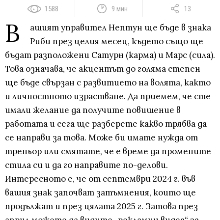
1588
9 мин
13
В
ашият управител Нептун ще бъде в знака
Риби през целия месец, където също ще
бъдат разположени Сатурн (карма) и Марс (сила).
Това означава, че акцентът до голяма степен
ще бъде свързан с развитието на волята, както
и личностното израстване. Да приемем, че сте
имали желание да получите повишение в
работата и сега ще разберете какво трябва да
се направи за това. Може би имате нужда от
треньор или смятате, че е време да промените
стила си и да го направите по-делови.
Интересното е, че от септември 2024 г. във
вашия знак започват затъмнения, които ще
продължат и през цялата 2025 г. Затова през