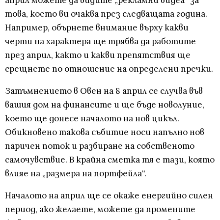
април можете да видите „рекламни видеа“ за
това, което ви очаква през следващата година.
Например, обърнете внимание върху какви
черти на характера ще трябва да работите
през април, както и какви препятствия ще
срещнете по отношение на определени пречки.
Затъмнението в Овен на 8 април се случва във
вашия дом на финансите и ще бъде новолуние,
което ще донесе началото на нов цикъл.
Обикновено такова събитие носи напълно нов
паричен поток и разбиране на собственото
самочувствие. В крайна сметка тя е тази, която
влияе на „размера на портфейла“.
Началото на април ще се окаже енергийно силен
период, ако желаете, можете да промените