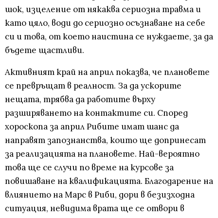
шок, изцеление от някаква сериозна травма и
като цяло, води до сериозно осъзнаване на себе
си и това, от което наистина се нуждаете, за да
бъдете щастливи.
Активният край на април показва, че плановете
се превръщат в реалност. За да ускорите
нещата, трябва да работите върху
разширяването на контактите си. Според
хороскопа за април Рибите имат шанс да
направят запознанства, които ще допринесат
за реализацията на плановете. Най-вероятно
това ще се случи по време на курсове за
повишаване на квалификацията. Благодарение на
влиянието на Марс в Риби, дори в безизходна
ситуация, невидима врата ще се отвори в