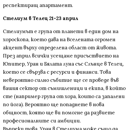
респектиращ апартамент.
Стелиум в Телец 21-23 април
Стелиумът е група от планети в един дом на
хороскопа, което дава на Вселената огромен
акцент върху определена област от живота.
През април всички усещаме присъствието на
Юпитер, Уран и Бялата луна със Слънце в Телец,
което се свързва с ресурси и финанси. Това
невероятно силно събитие ще се проведе във
вашия сектор от съмишленици и екипа, в който
сте (например група от хора, които са запалени
по йога). Вероятно ще попаднете в нова
общност, която ще ви помогне да развиете
професионалните си амбиции.
Въпреки това, Уран в Стелиума може също да