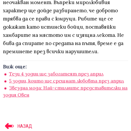
неочакван момент. Въпреки миролюбивия
характер ще дойде разбирането, че доброто
трябва да се прави с юмруци. Рибите ще се
докажат като истински бойци, поставяйки
хамбарите на мястото им с изящна лекота. Не
бива да спирате по средата на пътя, време е да
преминете през всички нарушители.
Виж още:
Тези 4 зодии ще забогатеят през април
5 зодии, които ще срещнат любовта през април
Звездна мода: Най-стилните представителки на
зодия Овен
НАЗАД