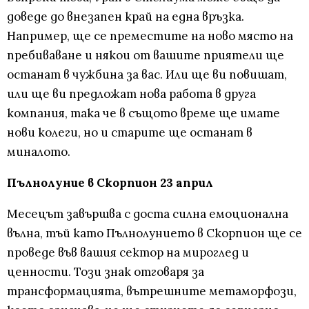
доведе до внезапен край на една връзка.
Например, ще се преместите на ново място на
пребиваване и някои от вашите приятели ще
останат в чужбина за вас. Или ще ви повишат,
или ще ви предложат нова работа в друга
компания, така че в същото време ще имате
нови колеги, но и старите ще останат в
миналото.
Пълнолуние в Скорпион 23 април
Месецът завършва с доста силна емоционална
вълна, тъй като Пълнолунието в Скорпион ще се
проведе във вашия сектор на мироглед и
ценности. Този знак отговаря за
трансформацията, вътрешните метаморфози,