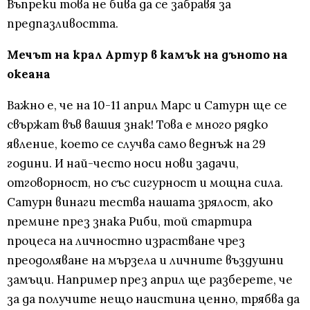
Въпреки това не бива да се забравя за
предпазливостта.
Мечът на крал Артур в камък на дъното на
океана
Важно е, че на 10-11 април Марс и Сатурн ще се
свържат във вашия знак! Това е много рядко
явление, което се случва само веднъж на 29
години. И най-често носи нови задачи,
отговорност, но със сигурност и мощна сила.
Сатурн винаги тества нашата зрялост, ако
премине през знака Риби, той стартира
процеса на личностно израстване чрез
преодоляване на мързела и личните въздушни
замъци. Например през април ще разберете, че
за да получите нещо наистина ценно, трябва да