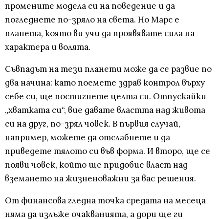
промените модела си на поведение и да
погледнете по-зряло на света. Но Марс е
планета, която ви учи да проявявате сила на
характера и волята.
Съвпадът на тези планети може да се развие по
два начина: като поемете здрав контрол върху
себе си, ще постигнете целта си. Отпускайки
„хватката си“, вие давате властта над живота
си на друг, по-зрял човек. В първия случай,
например, можете да отслабнете и да
приведете тялото си във форма. И второ, ще се
появи човек, който ще придобие власт над
вземането на жизненоважни за вас решения.
От финансова гледна точка средата на месеца
няма да излъже очакванията, а дори ще ги