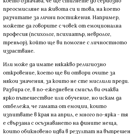
което означава, че ще стигнете до сериозно
преосмисляне на живота си и това, на което
разчитате за лични постижения. Например,
можете да говорите с човек от емоционална
професия (психолог, психиатър, невролог,
треньор), който ще ви помогне с личностното
израстване.
Или може да имате някакво религиозно
откровение, което ще ви отвори очите за
някои значения, за които не сте мислили преди.
Разбира се, в по-ежедневен смисъл ви очаква
ярко пътешествие или обучение, но искам да
отбележа, че гамата от емоции, които
изпитвате в края на април, е много по-ярка - тя
е свързана с осъзнаването на фините неща,
които обикновено идва в резултат на вътрешен