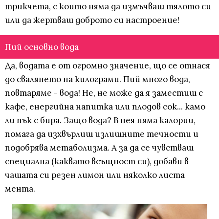
трикчета, с които няма да измъчваш тялото си
или да жертваш доброто си настроение!
Пий основно вода
Да, водата е от огромно значение, що се отнася
до свалянето на килограми. Пий много вода,
повтаряме - вода! Не, не може да я заместиш с
кафе, енергийна напитка или плодов сок... камо
ли пък с бира. Защо вода? В нея няма калории,
помага да изхвърлиш излишните течности и
подобрява метаболизма. А за да се чувстваш
специална (каквато всъщност си), добави в
чашата си резен лимон или няколко листа
мента.