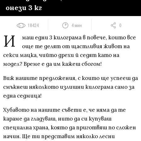
онези 3 кг
18424
4 мин
0
И
маш едни 3 килограма в повече, които все
още те делят от щастливия живот на
секси мацка, чийто дрехи й седят като на
модел? Време е да им кажеш сбогом!
Виж нашите предложения, с които ще успееш да
смъкнеш няколкото излишни килограма само за
една седмица!
Хубавото на нашите съвети е, че няма да те
караме да гладуваш, нито да си купуваш
специална храна, която да приготвяш по сложен
начин. Ще ти представим няколко лесни