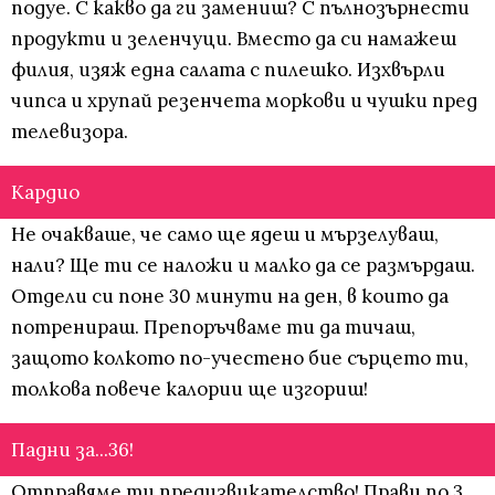
подуе. С какво да ги замениш? С пълнозърнести
продукти и зеленчуци. Вместо да си намажеш
филия, изяж една салата с пилешко. Изхвърли
чипса и хрупай резенчета моркови и чушки пред
телевизора.
Кардио
Не очакваше, че само ще ядеш и мързелуваш,
нали? Ще ти се наложи и малко да се размърдаш.
Отдели си поне 30 минути на ден, в които да
потренираш. Препоръчваме ти да тичаш,
защото колкото по-учестено бие сърцето ти,
толкова повече калории ще изгориш!
Падни за...36!
Отправяме ти предизвикателство! Прави по 3