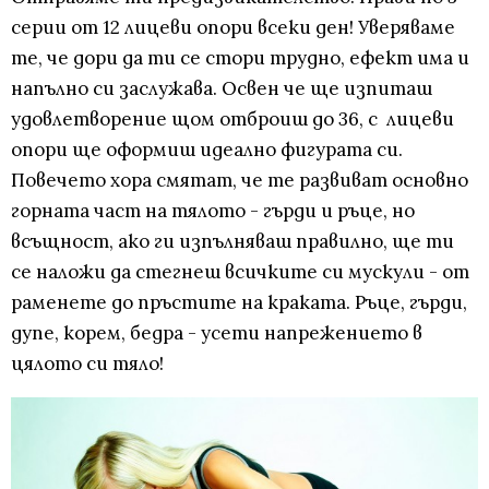
серии от 12 лицеви опори всеки ден! Уверяваме
те, че дори да ти се стори трудно, ефект има и
напълно си заслужава. Освен че ще изпиташ
удовлетворение щом отброиш до 36, с лицеви
опори ще оформиш идеално фигурата си.
Повечето хора смятат, че те развиват основно
горната част на тялото - гърди и ръце, но
всъщност, ако ги изпълняваш правилно, ще ти
се наложи да стегнеш всичките си мускули - от
раменете до пръстите на краката. Ръце, гърди,
дупе, корем, бедра - усети напрежението в
цялото си тяло!