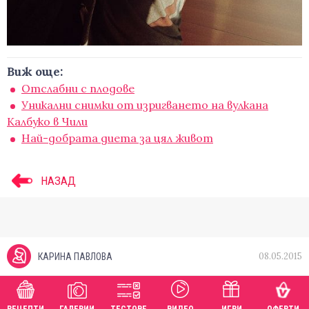
Виж още:
Отслабни с плодове
Уникални снимки от изригването на вулкана
Калбуко в Чили
Най-добрата диета за цял живот
НАЗАД
08.05.2015
КАРИНА ПАВЛОВА
РЕЦЕПТИ
ГАЛЕРИИ
ТЕСТОВЕ
ВИДЕО
ИГРИ
ОФЕРТИ