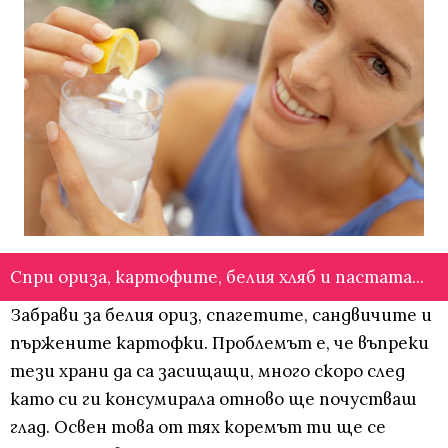
Спри ориза, картофите, белия хляб и пастата...
Забрави за белия ориз, спагетите, сандвичите и
пържените картофки. Проблемът е, че въпреки
тези храни да са засищащи, много скоро след
като си ги консумирала отново ще почустваш
глад. Освен това от тях коремът ти ще се