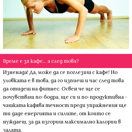
Време е за кафе... а след това?
Изненада! Да, може да се поглезиш с кафе! Но
уловката е в това, да го изпиеш и час след това
да отидеш на фитнес. Освен че ще се
почувстваш по-бодра, ще си и по-продуктивна -
чашката кафява течност преди упражнения ще
ти даде енергията и силите, от които се
нуждаеш, за да изгориш максимално калории в
залата.