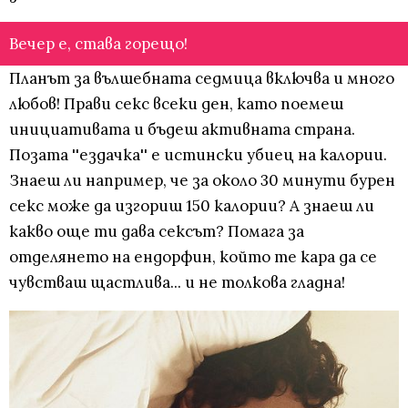
Вечер е, става горещо!
Планът за вълшебната седмица включва и много
любов! Прави секс всеки ден, като поемеш
инициативата и бъдеш активната страна.
Позата ''ездачка'' е истински убиец на калории.
Знаеш ли например, че за около 30 минути бурен
секс може да изгориш 150 калории? А знаеш ли
какво още ти дава сексът? Помага за
отделянето на ендорфин, който те кара да се
чувстваш щастлива... и не толкова гладна!