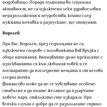
подобаващо. Поради голямата ви социална
активност, не са изключени леки здравословни
неразположения и неудобства, които след
нужната почивка и разпускане, ще отшумят.
Водолей
При вас, Водолеи, през седмицата не са
изключени спорове с половинката във връзка с
общи начинания. Внимавайте да не прекалите с
изискванията си към любимия човек и се
постарайте да погледнете нещата и от негова
гледна точка.
Финансово може да не се чувствате особено
стабилни и да имате желание да изхарчите
повече пари, отколкото сте изкарали. При
всички случаи е добре да се разполагате спрямо