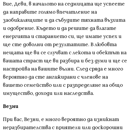
Вие, Деви, в началото на седмицата ще успеете
да направите голямо впечатление на
заобикалящите и да събудите тяхната възхита
и одобрение. Където и да решите да влагате
енергията и старанието си, ще имате успех и
ще сте доволни от резултатите. В любовта
нещата ще ви се случват с лекота и обектът на
вашата страст ще ви разбира и без думи и ще се
настройва на вашите вълни. След сряда е много
вероятно да сте ангажирани с членове на
вашето семейство или с разпределяне на общо
имущество, доходи или наследства.
Везни
При вас, Везни, е много вероятно да изникнат
неразбирателства с приятели или доскорошни