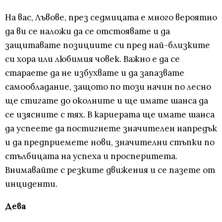
На вас, Лъвове, през седмицата е много вероятно
да ви се наложи да се отстоявате и да
защитавате позициите си пред най-близките
си хора или любимия човек. Важно е да се
стараете да не избухвате и да запазвате
самообладание, защото по този начин по лесно
ще стигате до околните и ще имате шанса да
се изясните с тях. В кариерата ще имате шанса
да успеете да постигнете значителен напредък
и да предприемете нови, значителни стъпки по
стълбицата на успеха и просперитета.
Внимавайте с резките движения и се пазете от
инциденти.
Дева