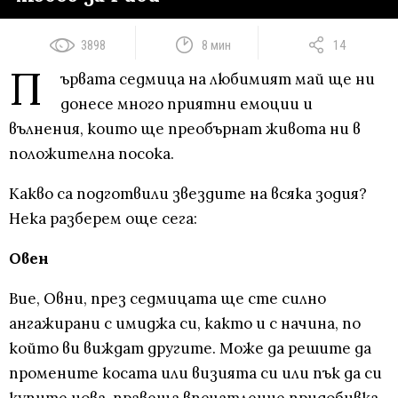
3898
8 мин
14
П
ървата седмица на любимият май ще ни
донесе много приятни емоции и
вълнения, които ще преобърнат живота ни в
положителна посока.
Какво са подготвили звездите на всяка зодия?
Нека разберем още сега:
Овен
Вие, Овни, през седмицата ще сте силно
ангажирани с имиджа си, както и с начина, по
който ви виждат другите. Може да решите да
промените косата или визията си или пък да си