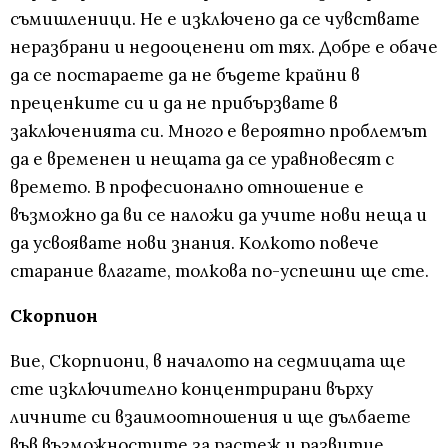
съмишленици. Не е изключено да се чувствате
неразбрани и недооценени от тях. Добре е обаче
да се постараете да не бъдете крайни в
преценките си и да не прибързвате в
заключенията си. Много е вероятно проблемът
да е временен и нещата да се уравновесят с
времето. В професионално отношение е
възможно да ви се наложи да учите нови неща и
да усвоявате нови знания. Колкото повече
старание влагате, толкова по-успешни ще сте.
Скорпион
Вие, Скорпиони, в началото на седмицата ще
сте изключително концентрирани върху
личните си взаимоотношения и ще дълбаете
във възможностите за растеж и развитие,