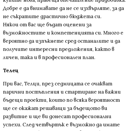
купите нова, правеща впечатление придобивка.
Добре е да внимавате да не се изхвърляте, за да
не съкратите драстично бюджета си.
Някои от вас ще бъдат оценени за
възможностите и компетенцията си. Много е
вероятно да изпъкнете сред останалите и да
получите интересни предложения, както в
личен, така и в професионален план.
Телец
При вас, Телци, през седмицата се очакват
парични постъпления и стартиране на важни
бъдещи проекти, които по всяка вероятност
ще се окажат решаващи за бъдещото ви
развитие и ще ви донесат професионални
успехи. След четвъртък е възможно да имате