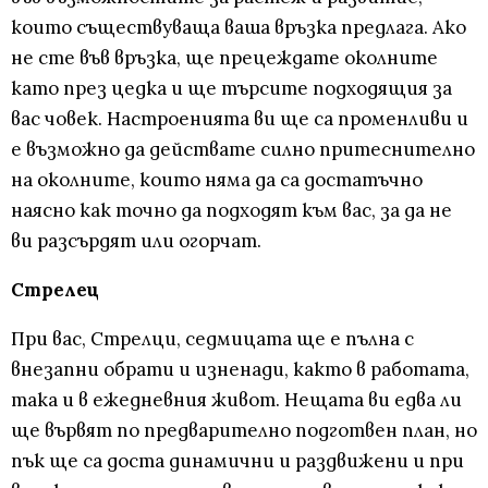
които съществуваща ваша връзка предлага. Ако
не сте във връзка, ще прецеждате околните
като през цедка и ще търсите подходящия за
вас човек. Настроенията ви ще са променливи и
е възможно да действате силно притеснително
на околните, които няма да са достатъчно
наясно как точно да подходят към вас, за да не
ви разсърдят или огорчат.
Стрелец
При вас, Стрелци, седмицата ще е пълна с
внезапни обрати и изненади, както в работата,
така и в ежедневния живот. Нещата ви едва ли
ще вървят по предварително подготвен план, но
пък ще са доста динамични и раздвижени и при