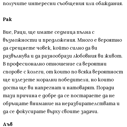
получите интересни съобщения или обаждания.
Рак
Вие, Раци, ще имате седмица пълна с
възможности и предложения. Много е вероятно
да срещнете човек, който силно да ви
развълнува и да разнообрази любовния ви живот.
В професионално отношение са вероятни
спорове с колеги, от които по всяка вероятност
ще излезете морални победители, но които
доста ще ви напрегнат и натоварят. Поради
тази причина е добре да се постараете да не
обръщате внимание на неразбирателствата и
да се фокусирате върху своите задачи.
Лъв