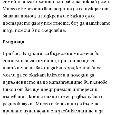
семейни ангажименти или работа покрай дома.
Много е вероятно ваш роднина да се нуждае от
вашата помощ и подкрепа и е важно да се
постараете да му помогнете, без да натяквате
тази помощ в по следствие.
Близнаци
При вас, Близнаци, са възможни множество
социални ангажименти, при които ще се
натъкнете на важни за вас хора, които биха
могли да се окажат ключови и полезни за
изпълнението на по нататъшните ви планове.
Някои от вас ще предприемат интересни
пътувания, които силно ще ги развълнуват и
разнообразят. Много е вероятно да бъдете
приятно изненадани от заобикалящите и да