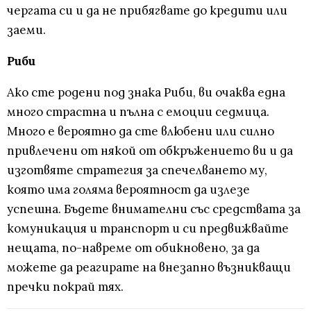
чергата си и да не прибягвате до кредити или
заеми.
Риби
Ако сте родени под знака Риби, ви очаква една
много страстна и пълна с емоции седмица.
Много е вероятно да сте влюбени или силно
привлечени от някой от обкръжението ви и да
изготвяте стратегия за спечелването му,
която има голяма вероятност да излезе
успешна. Бъдете внимателни със средствата за
комуникация и транспорт и си предвижвайте
нещата, по-навреме от обикновено, за да
можете да реагирате на внезапно възникващи
пречки покрай тях.