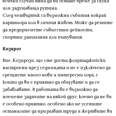
всички случаи няма да ви остане време за скука
или задушаваща рутина.
След четвъртък са възможни събития покрай
партньора или в личния живот. Може да решите
да предприемете съвместни дейности,
спортни занимания или пътувания.
Козирог
Вие, Козирози, ще сте доста флиртаджийски
настроени през седмицата и не е изключено да
срещнете много нови и интересни хора, с
които да ви е приятно да общувате и да се
забавлявате. В работата ви е възможно да
поемете задачите на някой друг, което да не ви
е особено приятно, особено ако не усетите
останалите да признават труда и жертвите ви