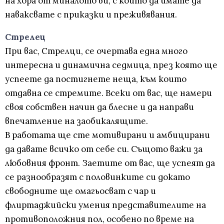
на хора от миналото ви, с които да имате да
наваксвате с приказки и преживявания.
Стрелец
При вас, Стрелци, се очертава една много
интересна и динамична седмица, през която ще
успеете да постигнете неща, към които
отдавна се стремите. Всеки от вас, ще намери
своя собствен начин да блесне и да направи
впечатление на заобикалящите.
В работата ще сте мотивирани и амбицирани
да давате всичко от себе си. Същото важи за
любовния фронт. Заетите от вас, ще успеят да
се разнообразят с половинките си докато
свободните ще омагьосват с чар и
флиртаджийски умения представителите на
противоположния пол, особено по време на