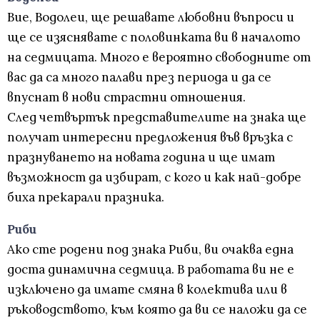
Вие, Водолеи, ще решавате любовни въпроси и
ще се изяснявате с половинката ви в началото
на седмицата. Много е вероятно свободните от
вас да са много палави през периода и да се
впуснат в нови страстни отношения.
След четвъртък представителите на знака ще
получат интересни предложения във връзка с
празнуването на новата година и ще имат
възможност да избират, с кого и как най-добре
биха прекарали празника.
Риби
Ако сте родени под знака Риби, ви очаква една
доста динамична седмица. В работата ви не е
изключено да имате смяна в колектива или в
ръководството, към която да ви се наложи да се