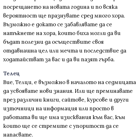
посрещането на новата година и по всяка
вероятност ще празнувате сред много хора.
Възможно е докато се забавлявате да се
натъкнете на хора, които биха могли да ви
бъдат полезни да осъществите своя
отдавнашна цел или мечта и последствие да
ходатайстват за вас и да ви пазят гърба.
Телец
Вие, Телци, е възможно в началото на седмицата
да усвоявате нови знания. Или ще преминавате
през различни книги, сайтове, курсове и други
източници на информация или просто в
работата ви ще има изисквания към вас, към
които ще се стремите с упоритост да се
напасвате.