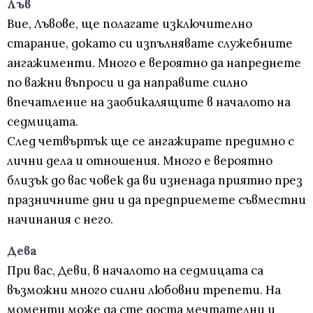
Лъв
Вие, Лъвове, ще полагате изключително
старание, докато си изпълнявате служебните
ангажименти. Много е вероятно да напреднете
по важни въпроси и да направите силно
впечатление на заобикалящите в началото на
седмицата.
След четвъртък ще се ангажирате предимно с
лични дела и отношения. Много е вероятно
близък до вас човек да ви изненада приятно през
празничните дни и да предприемете съвместни
начинания с него.
Дева
При вас, Деви, в началото на седмицата са
възможни много силни любовни трепети. На
моменти може да сте доста мечтателни и