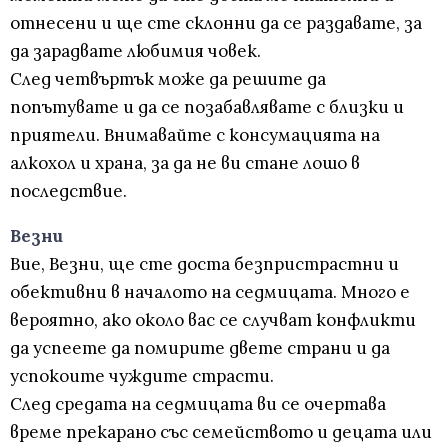
отнесени и ще сте склонни да се раздавате, за
да зарадвате любимия човек.
След четвъртък може да решите да
попътувате и да се позабавлявате с близки и
приятели. Внимавайте с консумацията на
алкохол и храна, за да не ви стане лошо в
последствие.
Везни
Вие, Везни, ще сте доста безпристрастни и
обективни в началото на седмицата. Много е
вероятно, ако около вас се случват конфликти
да успеете да помирите двете страни и да
успокоите чуждите страсти.
След средата на седмицата ви се очертава
време прекарано със семейството и децата или