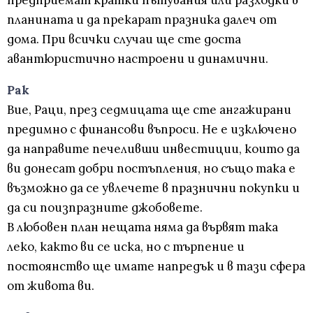
предприемат кратки пътувания или разходки в
планината и да прекарат празника далеч от
дома. При всички случаи ще сте доста
авантюристично настроени и динамични.
Рак
Вие, Раци, през седмицата ще сте ангажирани
предимно с финансови въпроси. Не е изключено
да направите печеливши инвестиции, които да
ви донесат добри постъпления, но също така е
възможно да се увлечете в празнични покупки и
да си поизпразните джобовете.
В любовен план нещата няма да вървят така
леко, както ви се иска, но с търпение и
постоянство ще имате напредък и в тази сфера
от живота ви.