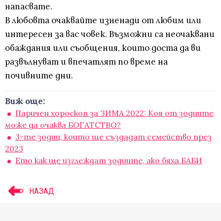
напасвате.
В любовта очаквайте изненади от любим или
интересен за вас човек. Възможни са неочаквани
обаждания или съобщения, които доста да ви
развълнуват и впечатлят по време на
почивните дни.
Виж още:
Паричен хороскоп за ЗИМА 2022: Коя от зодиите
може да очаква БОГАТСТВО?
3-те зодии, които ще създадат семейство през
2023
Ето как ще изглеждат зодиите, ако бяха БАБИ
НАЗАД