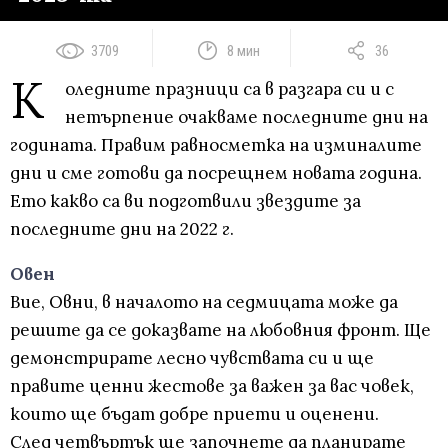
3709
8 мин
36
К
оледните празници са в разгара си и с
нетърпение очакваме последните дни на
годината. Правим равносметка на изминалите
дни и сме готови да посрещнем новата година.
Ето какво са ви подготвили звездите за
последните дни на 2022 г.
Овен
Вие, Овни, в началото на седмицата може да
решите да се доказвате на любовния фронт. Ще
демонстрирате лесно чувствата си и ще
правите ценни жестове за важен за вас човек,
които ще бъдат добре приети и оценени.
След четвъртък ще започнете да планирате