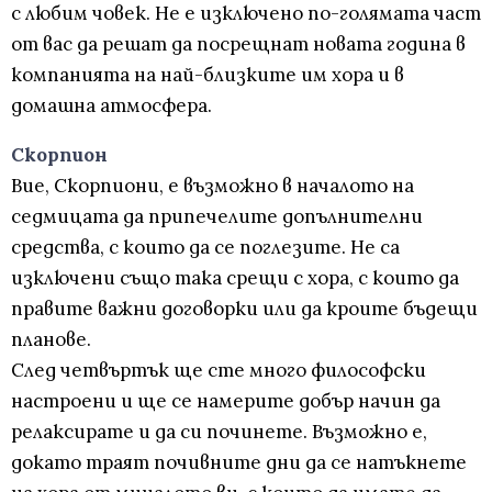
с любим човек. Не е изключено по-голямата част
от вас да решат да посрещнат новата година в
компанията на най-близките им хора и в
домашна атмосфера.
Скорпион
Вие, Скорпиони, е възможно в началото на
седмицата да припечелите допълнителни
средства, с които да се поглезите. Не са
изключени също така срещи с хора, с които да
правите важни договорки или да кроите бъдещи
планове.
След четвъртък ще сте много философски
настроени и ще се намерите добър начин да
релаксирате и да си починете. Възможно е,
докато траят почивните дни да се натъкнете