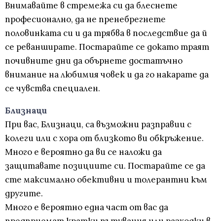
Внимавайте в стремежа си да блеснете
професионално, да не пренебрегнете
половинката си и да трябва в последствие да й
се реванширате. Постарайте се докато траят
почивните дни да обърнете достатъчно
внимание на любимия човек и да го накарате да
се чувства специален.
Близнаци
При вас, Близнаци, са възможни разправии с
колеги или с хора от близкото ви обкръжение.
Много е вероятно да ви се наложи да
защитавате позициите си. Постарайте се да
сте максимално обективни и толерантни към
другите.
Много е вероятно една част от вас да