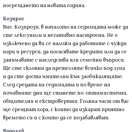
посрещането на новата година.
Козирог
Вие, Козирози, в началото на седмицата може да
сте леко унили и негативно настроени. Не е
изключено да ви се наложи да работите с чужди
пари и ресурси, да погасявате кредити или да се
занимавате с наследства или семейни въпроси.
Ще сте склонни да претегляте всичко под лупа
и да сте доста мнителни към заобикалящите.
След средата на седмицата и по време на
почивните дни ще станете по-оптимистични,
общителни и екстровертни. Голяма част от вас
ще срещнат хора, с които да изкарат приятно
времето си и с които да се позабавляват.
Водолей