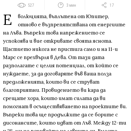
527
3 мин
17
Е
волюцията, въплътена от Юпитер,
отново е възпрепятствана от енергиите
на Лъва. Въпреки това напрежението се
успокоява и вие откривате своята яснота.
Щастието никога не пристига само и на 11-и
Марс се прехвърля в Дева. От тази дата
разполагате с целия потенциал, от който се
нуждаете, за да договаряте във ваша полза
предложенията, които ви се струват
благоприятни. Провидението ви кара да
срещате хора, които имат силата да ви
помогнат в осъществяването на проектите ви.
Въпреки това ще продължите да се борите с
дисонансите, които идват от Лъв. Между 12-ти