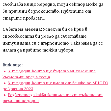
съобщава нищо нередно, този сектор може да
ви причини безпокойство. Избягайте от
старите проблеми.
Съвет на месеца:
Успехът ви се крие в
способността ви умело да съчетавате
интуицията си с търпението. Така няма да се
налага да правите тежки избори.
Виж още:
3-те зодии, които ще бъдат най-големите
късметлии през месеца
3-те зодии, които ще имат от всичко по МНОГО
до края на 2023
Разберете за какви жени мечтаят мъжете от
различните зодии