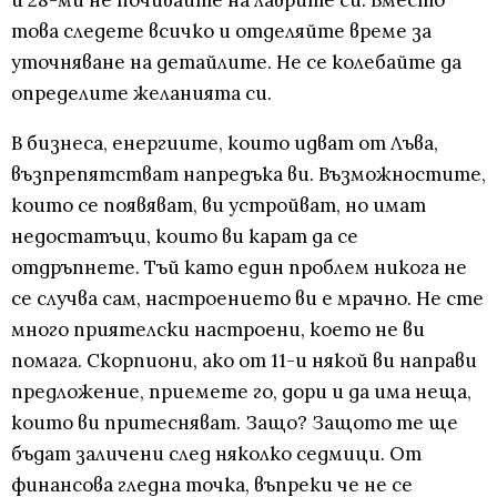
и 28-ми не почивайте на лаврите си. Вместо
това следете всичко и отделяйте време за
уточняване на детайлите. Не се колебайте да
определите желанията си.
В бизнеса, енергиите, които идват от Лъва,
възпрепятстват напредъка ви. Възможностите,
които се появяват, ви устройват, но имат
недостатъци, които ви карат да се
отдръпнете. Тъй като един проблем никога не
се случва сам, настроението ви е мрачно. Не сте
много приятелски настроени, което не ви
помага. Скорпиони, ако от 11-и някой ви направи
предложение, приемете го, дори и да има неща,
които ви притесняват. Защо? Защото те ще
бъдат заличени след няколко седмици. От
финансова гледна точка, въпреки че не се