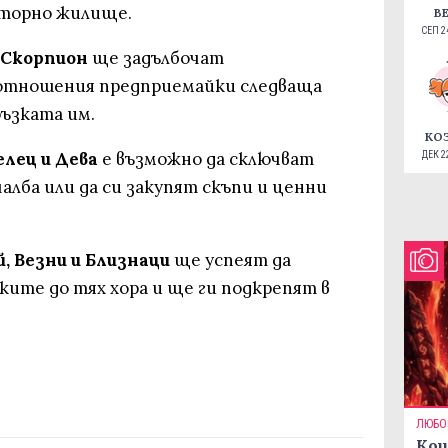
сторно жилище.
В
СЕП 24
и Скорпион
ще задълбочат
отношения предприемайки следваща
ръзката им.
КО
елец и Дева
е възможно да сключват
ДЕК 22
чалба или да си закупят скъпи и ценни
й, Везни и Близнаци
ще успеят да
ките до тях хора и ще ги подкрепят в
ЛЮБО
Кои