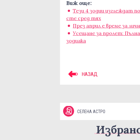
Виж още:
Тези 4 зодии изглеждат п
сте сред тях
През април е време за ли
Усещане за пролет: Пълна
зодиака
НАЗАД
СЕЛЕНА АСТРО
Избран