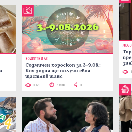
ЛЮБО
Тар
пре
ЗОДИИТЕ И АЗ
зна
Седмичен хороскоп за 3-9.08.:
а
Коя зодия ще получи своя
щастлив шанс
3 650
7 мин
0