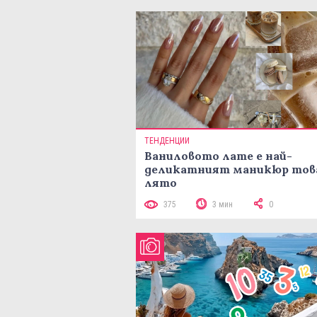
ТЕНДЕНЦИИ
Ваниловото лате е най-
деликатният маникюр тов
лято
375
3 мин
0