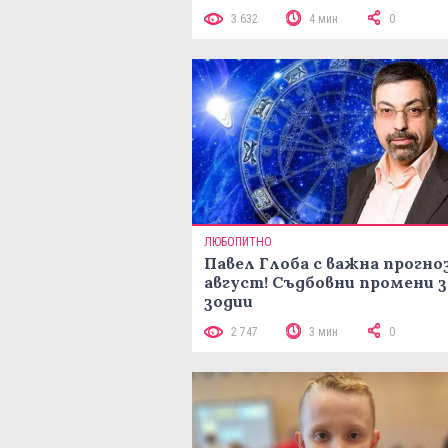
3 632
4 мин
0
ЛЮБОПИТНО
Павел Глоба с важна прогноз
август! Съдбовни промени з
зодии
2 747
3 мин
0