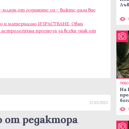
Лъв
о-млади от годините си – вижте дали вие
чно и материално ИЗРАСТВАНЕ, Овни
 астрологична прогноза за всеки знак от
ЛЮБО
На 
пре
бог
22.03.2023
о от редактора