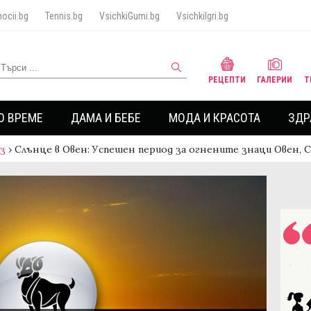
ocii.bg
Tennis.bg
VsichkiGumi.bg
VsichkiIgri.bg
РЕЦЕПТИ
ГАЛЕРИИ
Т
О ВРЕМЕ
ДАМА И БЕБЕ
МОДА И КРАСОТА
ЗДР
аз
›
Слънце в Овен: Успешен период за огнените знаци Овен,