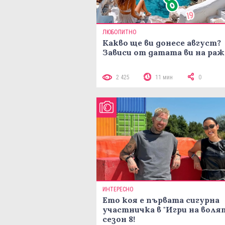
ЛЮБОПИТНО
Какво ще ви донесе август?
Зависи от датата ви на ра
2 425
11 мин
0
ИНТЕРЕСНО
Ето коя е първата сигурна
участничка в "Игри на воля
сезон 8!