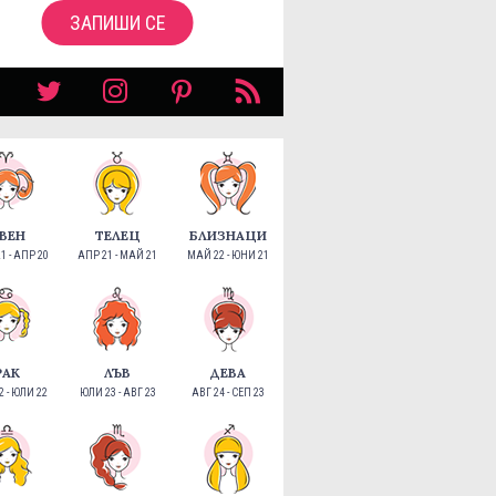
ЗАПИШИ СЕ
ВЕН
ТЕЛЕЦ
БЛИЗНАЦИ
1 - АПР 20
АПР 21 - МАЙ 21
МАЙ 22 - ЮНИ 21
РАК
ЛЪВ
ДЕВА
 - ЮЛИ 22
ЮЛИ 23 - АВГ 23
АВГ 24 - СЕП 23