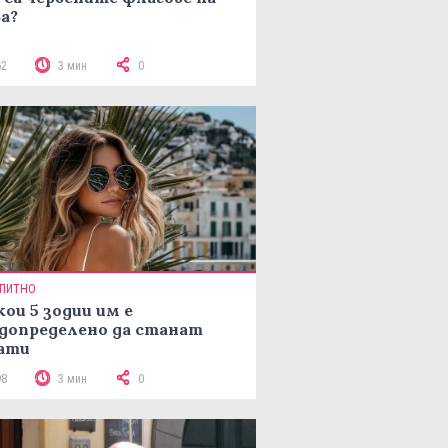
а?
62
3 мин
0
ПИТНО
кои 5 зодии им е
допределено да станат
ати
98
3 мин
0