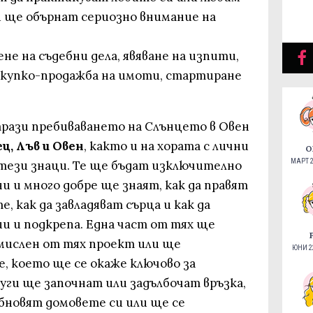
и ще обърнат сериозно внимание на
не на съдебни дела, явяване на изпити,
покупко-продажба на имоти, стартиране
рази пребиваването на Слънцето в Овен
ц, Лъв и Овен
, както и на хората с лични
О
МАРТ 2
тези знаци. Те ще бъдат изключително
 и много добре ще знаят, как да правят
, как да завладяват сърца и как да
 и подкрепа. Една част от тях ще
мислен от тях проект или ще
ЮНИ 22
, което ще се окаже ключово за
уги ще започнат или задълбочат връзка,
новят домовете си или ще се