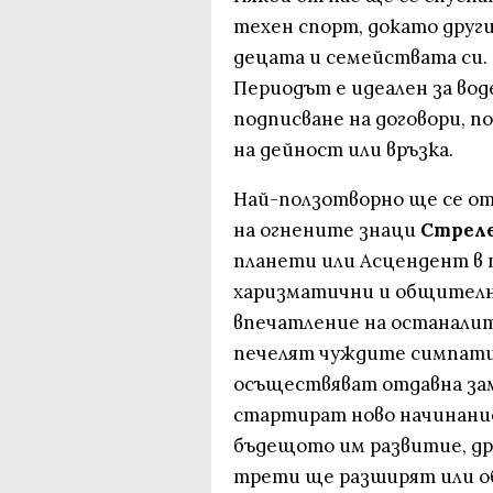
техен спорт, докато друг
децата и семействата си.
Периодът е идеален за воде
подписване на договори, 
на дейност или връзка.
Най-ползотворно ще се от
на огнените знаци
Стреле
планети или Асцендент в 
харизматични и общителни
впечатление на останалите
печелят чуждите симпатии
осъществяват отдавна за
стартират ново начинание
бъдещото им развитие, др
трети ще разширят или об