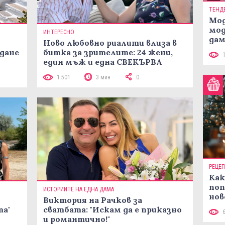
ТЕНД
Мод
мод
ИНТЕРЕСНО
дам
Ново любовно риалити влиза в
си
жданe
битка за зрителите: 24 жени,
един мъж и една СВЕКЪРВА
1 501
3 мин
0
РЕЦЕ
Как
поп
ИСТОРИИТЕ НА ЕДНА ДАМА
нов
Виктория на Рачков за
рец
та"
сватбата: "Искам да е приказно
и романтично!"