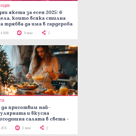
ЕНЦИИ
ни якета за есен 2025: 6
ела, които всяка стилна
а трябва да има в гардероба
14 898
9 мин
2
ПТИ
 да приготвим най-
улярната и вкусна
огодишна салата в света -
епта Мимоза
6 876
3 мин
2