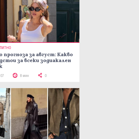
ПИТНО
о прогноза за август: Какво
дстои за всеки зодиакален
к
107
8 мин
0