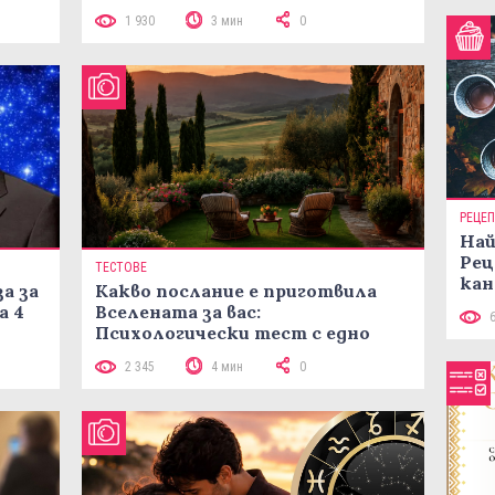
1 930
3 мин
0
РЕЦЕ
Най
Рец
ТЕСТОВЕ
кан
а за
Какво послание е приготвила
а 4
Вселената за вас:
Психологически тест с едно
кликване
2 345
4 мин
0