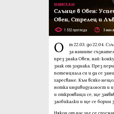
ЗОДИИТЕ И АЗ
Слънце в Овен: Усп
Овен, Стрелец и Лъ
1 552 прегледа
3 мин 
О
т 22.03. до 22.04. 
за нашите съзнател
през знака Овен, най-кон
знак от зодиака. През пе
потенциала си и да се зан
харесваме. Към всяко нещо
нотка индивидуалност и 
и открояващи се, ще заявя
заобикалки и ще се борим 
Някои от нас ще се спусн