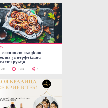
ПТИ
-есенният сладкиш:
епта за перфектни
елени рулца
6 731
6 мин
6