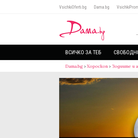
VsichkiOferti.bg
Dama.bg
VsichkiProm
ВСИЧКО ЗА ТЕБ
СВОБОДН
Dama.bg
›
Хороскоп
›
Зодиите и 