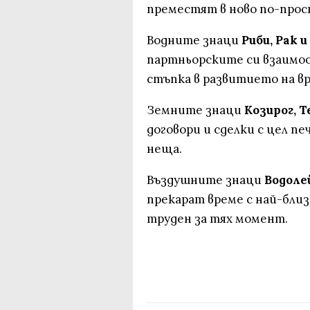
преместят в ново по-про
Водните знаци
Риби, Рак 
партньорските си взаимо
стъпка в развитието на в
Земните знаци
Козирог, Т
договори и сделки с цел пе
неща.
Въздушните знаци
Водоле
прекарат време с най-близ
труден за тях момент.