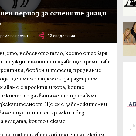
ешен период за огнените знаци
в
време за прочит
13 споделяния
Слънцето, небесното тяло, което отговаря
ни нужди, таланти и изява ще преминава
курентния, борбен и търсещ признание
риода ще имаме стремеж да разгърнем
имаваме с проекти и хора, които
, с което се захващаме ще прибавяме
АБ
изключителност. Ще сме забележителни
ваме позициите си гръмко и без
за нещата, които искаме.
ат да практикуват хобито си или любим