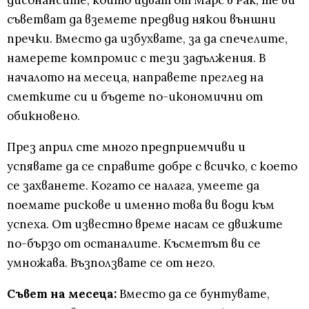
дисонансите, които идват от Марс в Рак, те ви
съветват да вземете предвид някои външни
пречки. Вместо да избухвате, за да спечелите,
намерете компромис с тези задължения. В
началото на месеца, направете преглед на
сметките си и бъдете по-икономични от
обикновено.
През април сте много предприемчиви и
успявате да се справите добре с всичко, с което
се захванете. Когато се налага, умеете да
поемате рискове и именно това ви води към
успеха. От известно време насам се движите
по-бързо от останалите. Късметът ви се
умножава. Възползвате се от него.
Съвет на месеца:
Вместо да се бунтувате,