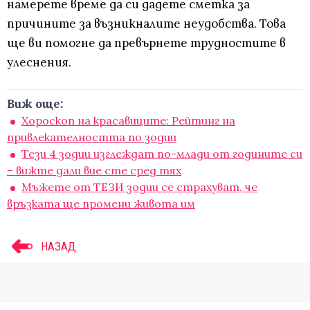
намерете време да си дадете сметка за
причините за възникналите неудобства. Това
ще ви помогне да превърнете трудностите в
улеснения.
Виж още:
Хороскоп на красавиците: Рейтинг на
привлекателността по зодии
Тези 4 зодии изглеждат по-млади от годините си
– вижте дали вие сте сред тях
Мъжете от ТЕЗИ зодии се страхуват, че
връзката ще промени живота им
НАЗАД