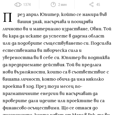
1374
2 мин
45
П
рез април Юпитер, който се намира във
вашия знак, насърчава и поощрява
личното ви и материално израстване, Овни. Той
ви кара да искате да успеете в дадена област
или да подобрите съществуването си. Подсилва
естествената ви творческа сила и
увереността ви в себе си. Юпитер ви подтиква
да предприемате действия. Той ви предлага
нови възможности, които са в съответствие с
вашата личност, която обича да има няколко
проекта в ход. През този месец по-
прагматичните енергии ви насърчават да
проверите дали идеите или проектите ви са
финансово осъществими. Що се отнася до