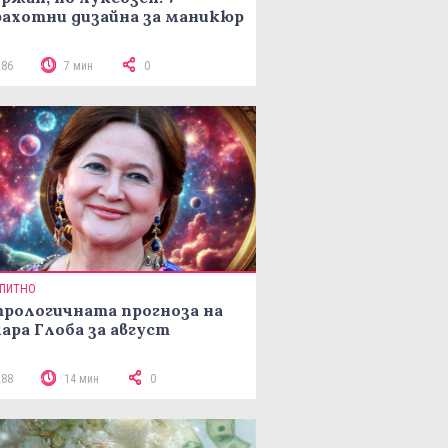
ахотни дизайна за маникюр
186
7 мин
0
ПИТНО
рологичната прогноза на
ара Глоба за август
288
14 мин
0