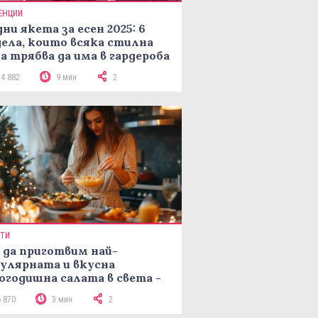
ЕНЦИИ
ни якета за есен 2025: 6
ела, които всяка стилна
а трябва да има в гардероба
14 882
9 мин
2
ПТИ
 да приготвим най-
улярната и вкусна
огодишна салата в света -
епта Мимоза
6 870
3 мин
2