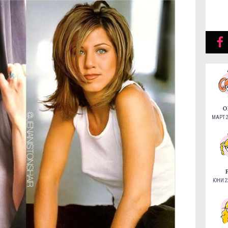
О
МАРТ 2
ЮНИ 22