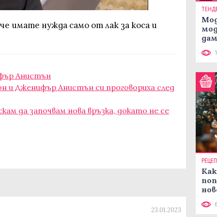
ТЕНД
Мод
че имате нужда само от лак за коса и
мод
дам
си
фър Анистън
он и Дженифър Анистън си проговориха след
кам да започвам нова връзка, докато не се
РЕЦЕ
Как
поп
нов
рец
23.01.2023