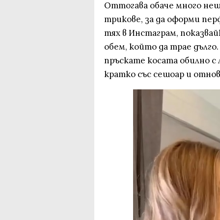
Оттогава обаче много нещ
трикове, за да оформи пер
тях в Инстаграм, показвайк
обем, който да трае дълго.
пръскате косата обилно с л
кратко със сешоар и отно