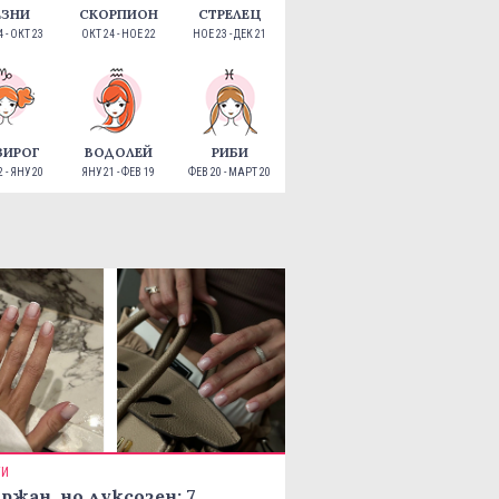
ЕЗНИ
СКОРПИОН
СТРЕЛЕЦ
 - ОКТ 23
ОКТ 24 - НОЕ 22
НОЕ 23 - ДЕК 21
ЗИРОГ
ВОДОЛЕЙ
РИБИ
 - ЯНУ 20
ЯНУ 21 - ФЕВ 19
ФЕВ 20 - МАРТ 20
ТИ
ржан, но луксозен: 7