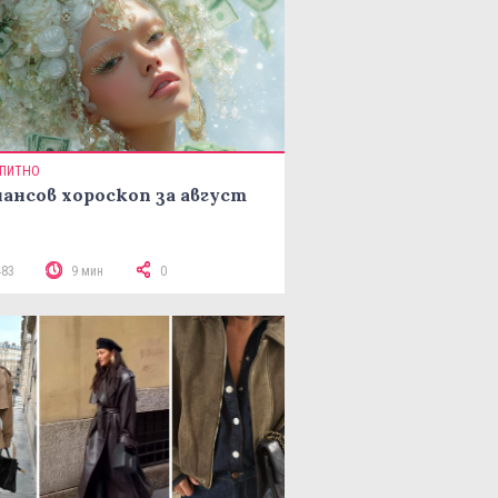
ПИТНО
ансов хороскоп за август
483
9 мин
0