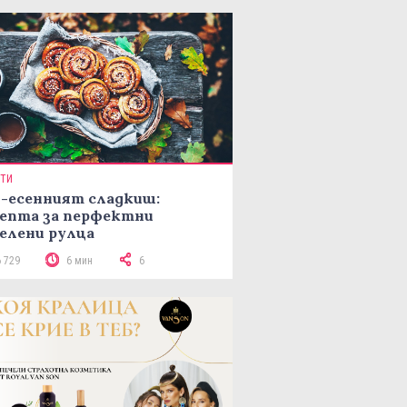
ПТИ
-есенният сладкиш:
епта за перфектни
елени рулца
6 729
6 мин
6