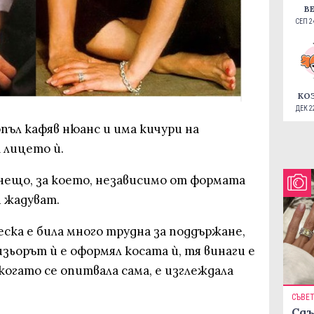
В
СЕП 24
КО
ДЕК 22
пъл кафяв нюанс и има кичури на
 лицето ѝ.
 нещо, за което, независимо от формата
и жадуват.
еска е била много трудна за поддържане,
изьорът ѝ е оформял косата ѝ, тя винаги е
когато се опитвала сама, е изглеждала
СЪВЕ
Сдъ