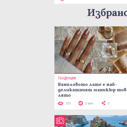
Избран
ТЕНДЕНЦИИ
Ваниловото лате е най-
деликатният маникюр тов
лято
359
3 мин
0