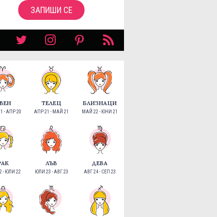
ЗАПИШИ СЕ
ВЕН
ТЕЛЕЦ
БЛИЗНАЦИ
1 - АПР 20
АПР 21 - МАЙ 21
МАЙ 22 - ЮНИ 21
РАК
ЛЪВ
ДЕВА
 - ЮЛИ 22
ЮЛИ 23 - АВГ 23
АВГ 24 - СЕП 23