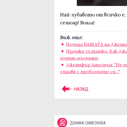
Най-хубавото от всичко е, 
сешоар! Воала!
Виж още:
Почина БАЩАТА на Джени
Прошка за татко: Как Дж
години мълчание
Дженифър Анистън: "Не ис
справя с проблемите си..."
НАЗАД
ДОНИКА СИМЕОНОВА