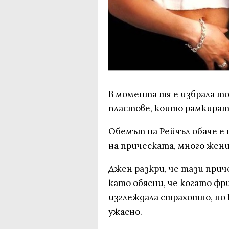
В момента тя е избрала то
пластове, които рамкират
Обемът на Рейчъл обаче е
на прическата, много жен
Джен разкри, че тази прич
като обясни, че когато фр
изглеждала страхотно, но 
ужасно.