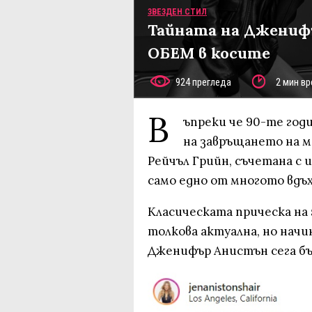
ЗВЕЗДЕН СТИЛ
Тайната на Джениф
ОБЕМ в косите
924 прегледа
2 мин вр
В
ъпреки че 90-те годи
на завръщането на 
Рейчъл Грийн, съчетана с 
само едно от многото вдъ
Класическата прическа на 
толкова актуална, но начи
Дженифър Анистън сега бър