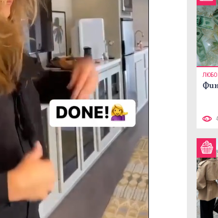
ЛЮБО
Фин