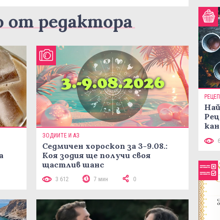
о от редактора
РЕЦЕ
Най
Рец
кан
ЗОДИИТЕ И АЗ
Седмичен хороскоп за 3-9.08.:
а
Коя зодия ще получи своя
щастлив шанс
3 612
7 мин
0