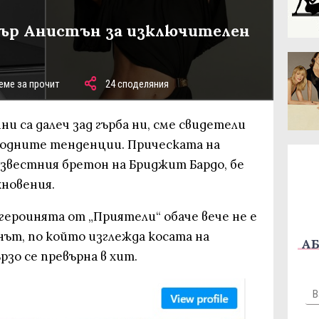
ър Анистън за изключителен
еме за прочит
24 споделяния
ни са далеч зад гърба ни, сме свидетели
модните тенденции. Прическата на
известния бретон на Бриджит Бардо, бе
хновения.
героинята от „Приятели“ обаче вече не е
нът, по който изглежда косата на
АБ
зо се превърна в хит.