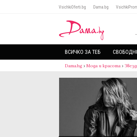
VsichkiOferti.bg
Dama.bg
VsichkiProm
ВСИЧКО ЗА ТЕБ
СВОБОДН
Dama.bg
›
Мода и красота
›
Звезд