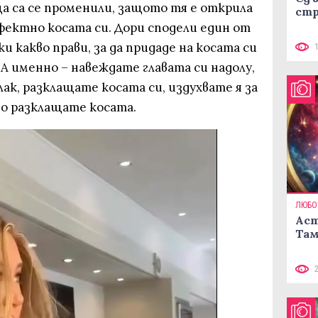
а са се променили, защото тя е открила
стр
фектно косата си. Дори сподели един от
и какво прави, за да придаде на косата си
 А именно – навеждате главата си надолу,
ак, разклащате косата си, издухвате я за
во разклащате косата.
ЛЮБО
Аст
Там