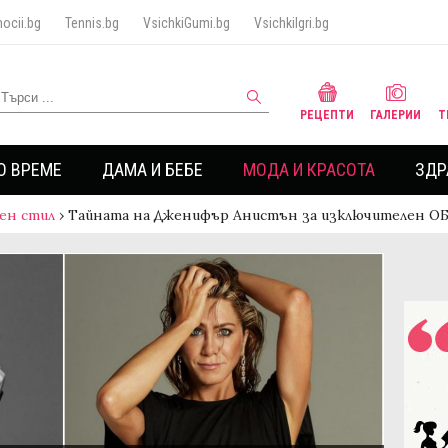
ocii.bg
Tennis.bg
VsichkiGumi.bg
VsichkiIgri.bg
РЕЦЕПТИ
ГАЛЕРИИ
Т
О ВРЕМЕ
ДАМА И БЕБЕ
МОДА И КРАСОТА
ЗДР
ен стил
›
Тайната на Дженифър Анистън за изключителен ОБ