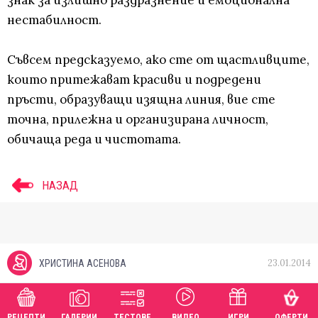
знак за излишно раздразнение и емоционална
нестабилност.
Съвсем предсказуемо, ако сте от щастливците,
които притежават красиви и подредени
пръсти, образуващи изящна линия, вие сте
точна, прилежна и организирана личност,
обичаща реда и чистотата.
НАЗАД
23.01.2014
ХРИСТИНА АСЕНОВА
РЕЦЕПТИ
ГАЛЕРИИ
ТЕСТОВЕ
ВИДЕО
ИГРИ
ОФЕРТИ