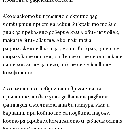
промени в дадената област.
Ако малкото ви пръстче е скрито зад
четвъртия пръст на левия ви крак, то това е
знак за прекалено доверие към любимия човек,
така че внимавайте. Ако, пък, това
разположение важи за десния ви крак, значи се
страхувате от нещо и въпреки че се опитвате
да не мислите за него, пак не се чувствате
комфортно.
Ако имате по-повдигнати връхчета на
пръстите, това е знак за вашата развита
фантазия и мечтаещата ви натура. Има и
вариант, при който те са подвити надолу,
което разкрива лекомислието и зависимостта