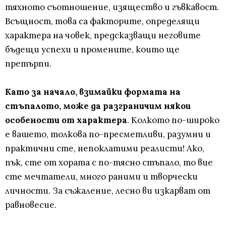
тяхното съотношение, изящество и гъвкавост.
Всъщност, това са факторите, определящи
характера на човек, предсказващи неговите
бъдещи успехи и промените, които ще
претърпи.
Като за начало, взимайки формата на
стъпалото, може да разграничим някои
особености от характера
. Колкото по-широко
е вашето, толкова по-пресметливи, разумни и
практични сте, непоклатими реалисти! Ако,
пък, сте от хората с по-тясно стъпало, то вие
сте мечтатели, много раними и творчески
личности. За съжаление, лесно ви изкарват от
равновесие.