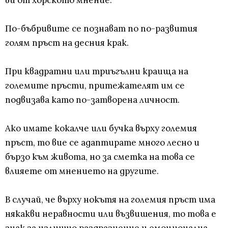
ви от хорското мнение.
По-бъбривите се познават по по-развития
голям пръст на десния крак.
При квадратни или триъгълни краища на
големите пръсти, притежателят им се
подвизава като по-затворена личност.
Ако имате кокалче или бучка върху големия
пръст, то вие се адаптирате много лесно и
бързо към живота, но за сметка на това се
влияете от мнението на другите.
В случай, че върху нокътя на големия пръст има
някакви неравности или възвишения, то това е