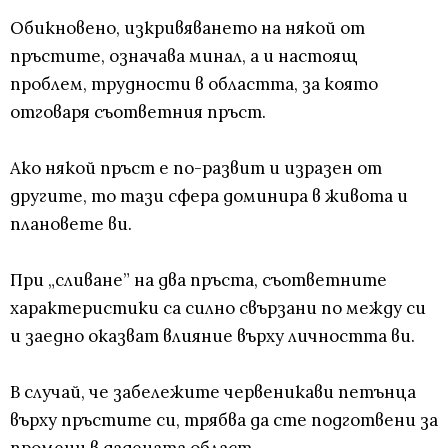
Обикновено, изкривяването на някой от
пръстите, означава минал, а и настоящ
проблем, трудности в областта, за която
отговаря съответния пръст.
Ако някой пръст е по-развит и изразен от
другите, то тази сфера доминира в живота и
плановете ви.
При „сливане” на два пръста, съответните
характеристики са силно свързани по между си
и заедно оказват влияние върху личността ви.
В случай, че забележите червеникави петънца
върху пръстите си, трябва да сте подготвени за