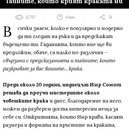
Тайните, които крият краката ни
32797
4 мин
74
В
сички знаем, колко е популярно и модерно
да ти гледат на ръка и да предскажат
бъдещето ти. Гаданията, които ние ще ви
предложим, обаче, са малко по-различни –
свързани с предсказанията и тайните, които
разкриват за вас вашите... крака.
Преди около 20 години, индиецът Имр Сомоги
решава да проучи мистериите около
човешките крака
и днес, благодарение на него,
можем да разберем доста интересни неща за
себе си. Откритията, които Имр прави, касаят
размера и формата на пръстите на краката,