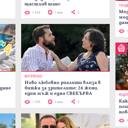
щастлив шанс
ТЕНД
Мод
3 628
7 мин
0
мод
дам
си
ИНТЕРЕСНО
Ново любовно риалити влиза в
жданe
битка за зрителите: 24 жени,
един мъж и една СВЕКЪРВА
РЕЦЕ
Как
1 499
3 мин
0
поп
нов
рец