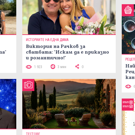
ИСТОРИИТЕ НА ЕДНА ДАМА
Виктория на Рачков за
та"
сватбата: "Искам да е приказно
и романтично!"
РЕЦЕ
Най
1 923
3 мин
0
Рец
кан
ТЕСТОВЕ