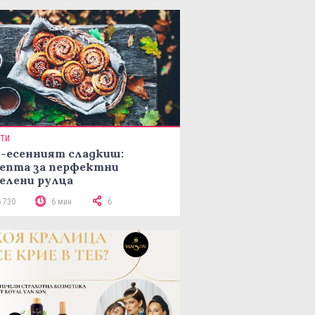
ПТИ
-есенният сладкиш:
епта за перфектни
елени рулца
6 730
6 мин
6