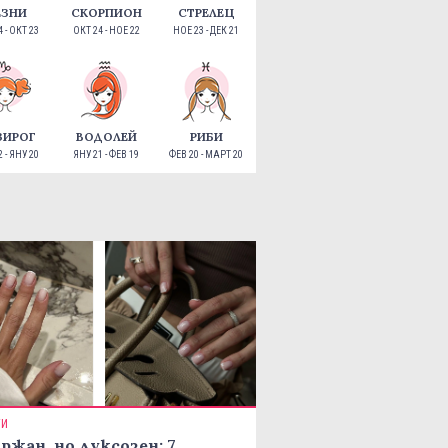
ЕЗНИ
СКОРПИОН
СТРЕЛЕЦ
 - ОКТ 23
ОКТ 24 - НОЕ 22
НОЕ 23 - ДЕК 21
ЗИРОГ
ВОДОЛЕЙ
РИБИ
 - ЯНУ 20
ЯНУ 21 - ФЕВ 19
ФЕВ 20 - МАРТ 20
ТИ
ржан, но луксозен: 7