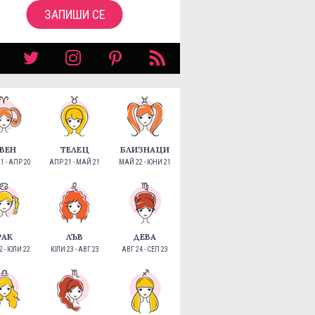
ЗАПИШИ СЕ
ВЕН
ТЕЛЕЦ
БЛИЗНАЦИ
1 - АПР 20
АПР 21 - МАЙ 21
МАЙ 22 - ЮНИ 21
РАК
ЛЪВ
ДЕВА
 - ЮЛИ 22
ЮЛИ 23 - АВГ 23
АВГ 24 - СЕП 23