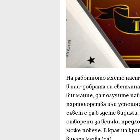
На работното място настъ
в най-добрата си светлин
внимание, да получите на
партньорства или успешно
съвет е да бъдете видими
отворени за всички предло
може повече. В края на к
винаги казва "да".