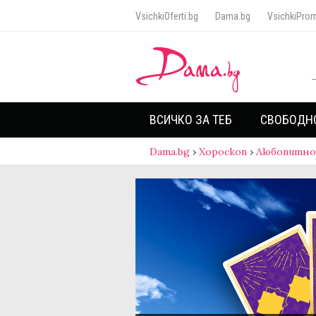
VsichkiOferti.bg
Dama.bg
VsichkiProm
ВСИЧКО ЗА ТЕБ
СВОБОДН
Dama.bg
›
Хороскоп
›
Любопитно