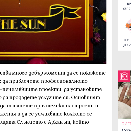
В
СЕП 24
КО
ДЕК 22
пва много добър момент да се покажете
а: да привлечете професионалното
й-печелившите проекти, да установите
 да продадете услугите си. Основният
, да останете приятелски настроени и
жения и да се усмихвате колкото се
раищата Слънцето е Арканът, който
СЪВЕ
Сдъ