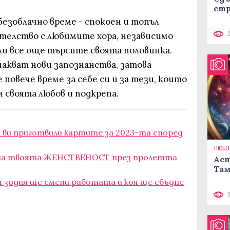
стр
езоблачно време - спокоен и топъл
ателство с любимите хора, независимо
ли все още търсите своята половинка.
чакват нови запознанства, затова
повече време за себе си и за тези, които
м своята любов и подкрепа.
а ви приготвили картите за 2023-та според
ЛЮБО
 на твоята ЖЕНСТВЕНОСТ през пролетта
Аст
Там
я зодия ще смени работата и коя ще сбъдне