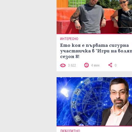
ИНТЕРЕСНО
Ето коя е първата сигурна
участничка в "Игри на воля
сезон 8!
3 622
4 мин
0
ЛЮБОПИТНО