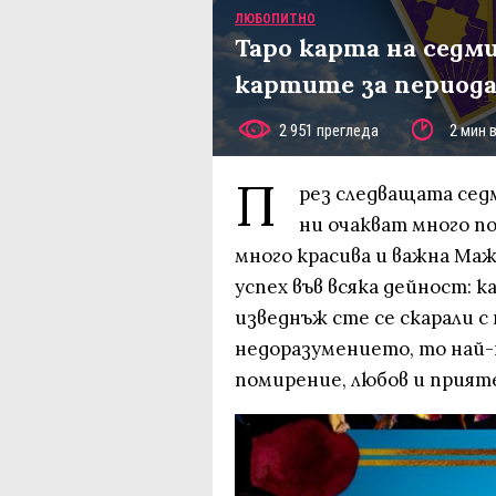
ЛЮБОПИТНО
Таро карта на седм
картите за периода 
2 951 прегледа
2 мин 
П
рез следващата сед
ни очакват много п
много красива и важна Маж
успех във всяка дейност: к
изведнъж сте се скарали с
недоразумението, то най-
помирение, любов и прият