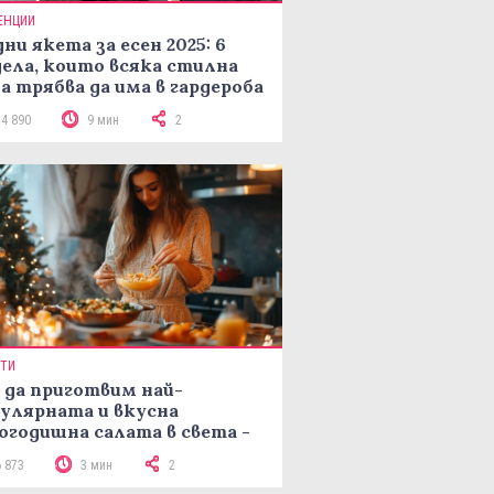
ЕНЦИИ
ни якета за есен 2025: 6
ела, които всяка стилна
а трябва да има в гардероба
14 890
9 мин
2
ПТИ
 да приготвим най-
улярната и вкусна
огодишна салата в света -
епта Мимоза
6 873
3 мин
2