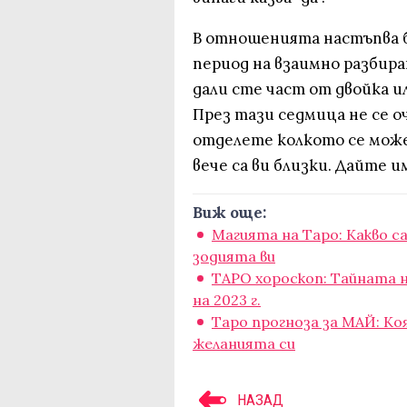
В отношенията настъпва б
период на взаимно разбир
дали сте част от двойка и
През тази седмица не се о
отделете колкото се може 
вече са ви близки. Дайте и
Виж още:
Магията на Таро: Какво с
зодията ви
ТАРО хороскоп: Тайната
на 2023 г.
Таро прогноза за МАЙ: Ко
желанията си
НАЗАД