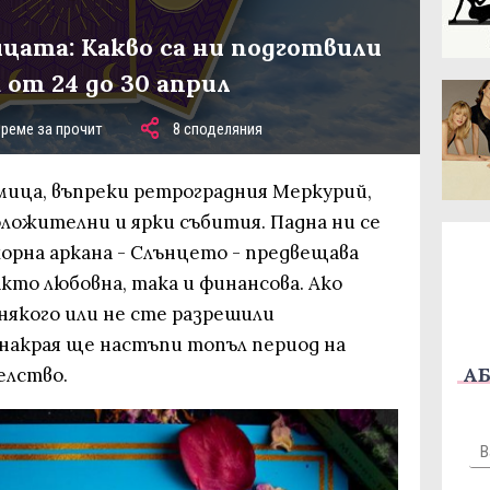
ицата: Какво са ни подготвили
от 24 до 30 април
време за прочит
8 споделяния
мица, въпреки ретроградния Меркурий,
оложителни и ярки събития. Падна ни се
орна аркана - Слънцето - предвещава
акто любовна, така и финансова. Ако
 някого или не сте разрешили
накрая ще настъпи топъл период на
АБ
елство.