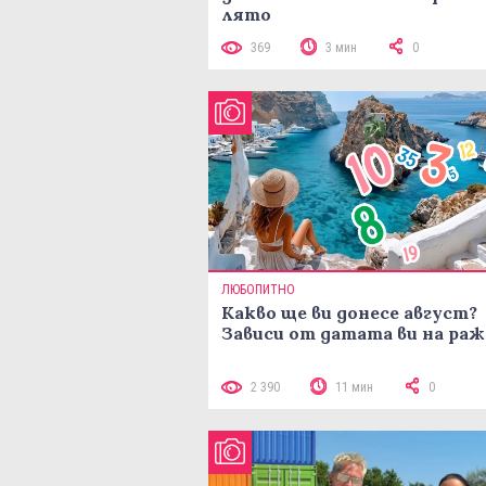
лято
369
3 мин
0
ЛЮБОПИТНО
Какво ще ви донесе август?
Зависи от датата ви на ра
2 390
11 мин
0