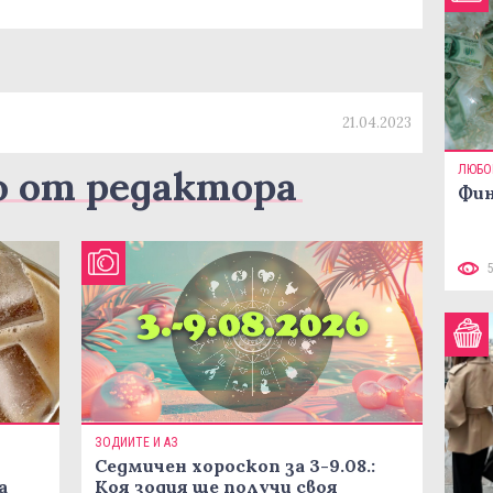
21.04.2023
ЛЮБО
о от редактора
Фин
ЗОДИИТЕ И АЗ
Седмичен хороскоп за 3-9.08.:
а
Коя зодия ще получи своя