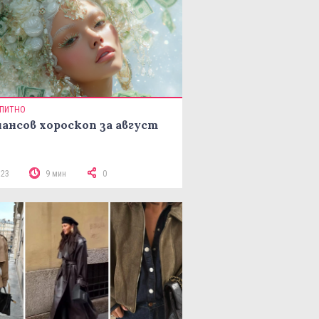
ПИТНО
ансов хороскоп за август
523
9 мин
0