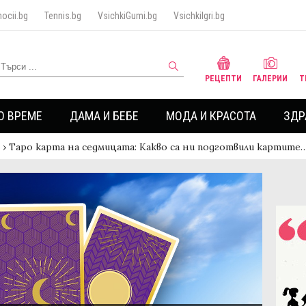
ocii.bg
Tennis.bg
VsichkiGumi.bg
VsichkiIgri.bg
РЕЦЕПТИ
ГАЛЕРИИ
Т
О ВРЕМЕ
ДАМА И БЕБЕ
МОДА И КРАСОТА
ЗДР
›
Таро карта на седмицата: Какво са ни подготвили картите