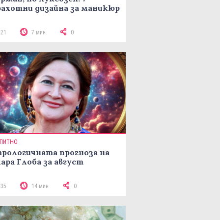
ахотни дизайна за маникюр
221
7 мин
0
ПИТНО
рологичната прогноза на
ара Глоба за август
335
14 мин
0