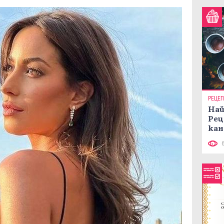
РЕЦЕ
Най
Рец
кан