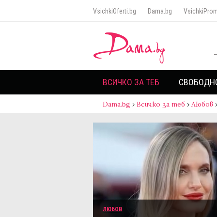
VsichkiOferti.bg
Dama.bg
VsichkiProm
ВСИЧКО ЗА ТЕБ
СВОБОДН
Dama.bg
›
Всичко за теб
›
Любов
ЛЮБОВ