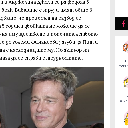
ит и Анджелина Джоли се разведоха 5
и брак. Бившите съпрузи имат общо 6
адващо, че процесът на развод се
 5 години двойката не можеше да се
то на имуществото и попечителството
де до големи финансови загуби за Пит и
а с наследниците му. Но актьорът
мага да се справи с трудностите.
О
МАРТ 2
ЮНИ 22