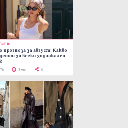
ПИТНО
о прогноза за август: Какво
дстои за всеки зодиакален
к
176
8 мин
0