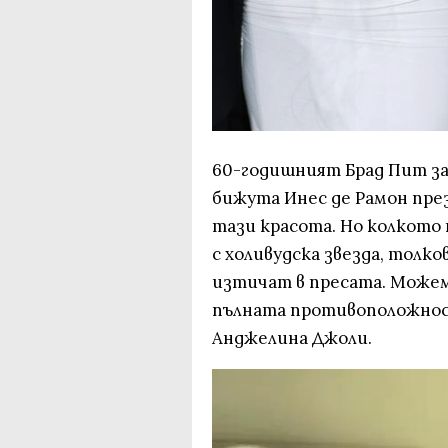
60-годишният Брад Пит за
бижута Инес де Рамон през 
тази красота. Но колкото 
с холивудска звезда, толк
изтичат в пресата. Можем
пълната противоположност
Анджелина Джоли.