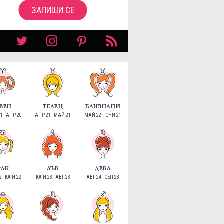
ЗАПИШИ СЕ
ВЕН
ТЕЛЕЦ
БЛИЗНАЦИ
1 - АПР 20
АПР 21 - МАЙ 21
МАЙ 22 - ЮНИ 21
РАК
ЛЪВ
ДЕВА
 - ЮЛИ 22
ЮЛИ 23 - АВГ 23
АВГ 24 - СЕП 23