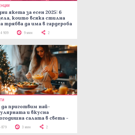
ЕНЦИИ
ни якета за есен 2025: 6
ела, които всяка стилна
а трябва да има в гардероба
14 909
9 мин
2
ПТИ
 да приготвим най-
улярната и вкусна
огодишна салата в света -
епта Мимоза
6 879
3 мин
2