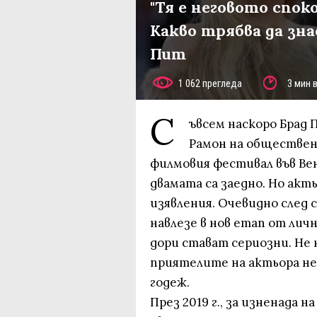
"Тя е неговото спок
Какво трябва да зна
Пит
1 062 прегледа
3 мин 
С
ъвсем наскоро Брад
Рамон на обществен
филмовия фестивал във Вен
двамата са заедно. Но акт
изявления. Очевидно след ск
навлезе в нов етап от лич
дори стават сериозни. Не 
приятелите на актьора не
годеж.
През 2019 г., за изненада 