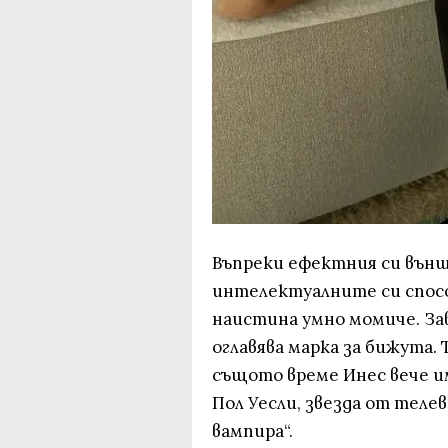
Въпреки ефектния си външе
интелектуалните си спосо
наистина умно момиче. За
оглавява марка за бижута. Т
същото време Инес вече им
Пол Уесли, звезда от теле
вампира“.