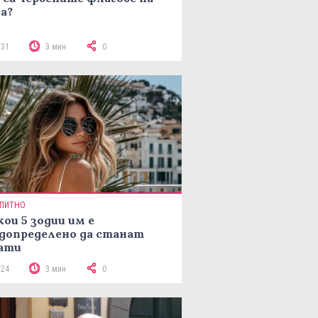
а?
131
3 мин
0
ПИТНО
кои 5 зодии им е
допределено да станат
ати
224
3 мин
0