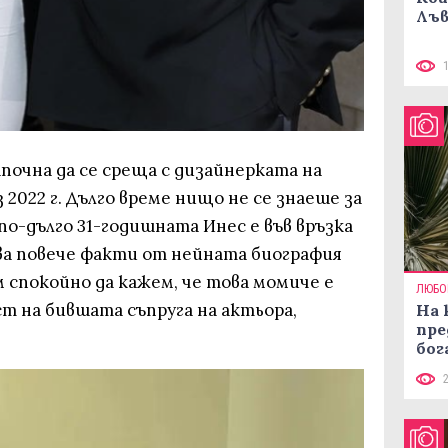
Лъв
почна да се среща с дизайнерката на
2022 г. Дълго време нищо не се знаеше за
по-дълго 31-годишната Инес е във връзка
ова повече факти от нейната биография
 спокойно да кажем, че това момиче е
ЛЮБО
 на бившата съпруга на актьора,
На 
пре
бог