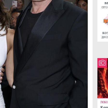
В
СЕП 24
КО
ДЕК 22
ЛЮБО
Кои