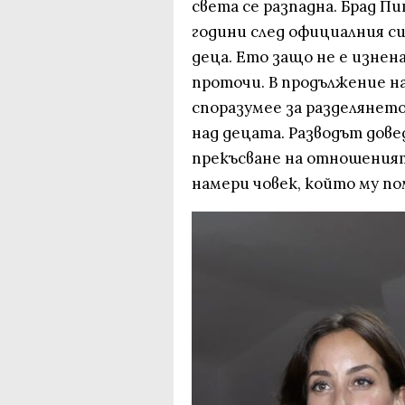
света се разпадна. Брад П
години след официалния с
деца. Ето защо не е изнен
проточи. В продължение на
споразумее за разделяне
над децата. Разводът дове
прекъсване на отношеният
намери човек, който му по