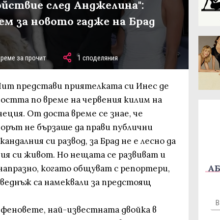
ойствие след Анджелина":
ем за новото гадже на Брад
време за прочит
1 споделяния
 Пит представи приятелката си Инес де
остта по време на червения килим на
еция. От доста време се знае, че
ьорът не бързаше да прави публични
андалния си развод, за Брад не е лесно да
ния си живот. Но нещата се развиват и
АБ
напразно, когато общуват с репортери,
веднъж са намеквали за предстоящ
на феновете, най-известната двойка в