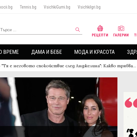
ocii.bg
Tennis.bg
VsichkiGumi.bg
VsichkiIgri.bg
РЕЦЕПТИ
ГАЛЕРИИ
Т
О ВРЕМЕ
ДАМА И БЕБЕ
МОДА И КРАСОТА
ЗДР
›
"Тя е неговото спокойствие след Анджелина": Какво трябва…