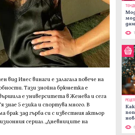
ТЕНД
Мод
мод
дам
си
н вид Инес винаги е залагала повече на
бности. Тази знойна брюнетка е
вършила е университета в Женева и сега
РЕЦЕ
я знае 5 езика и спортува много. В
Как
поп
а брак зад гърба си с известния актьор
нов
визионния сериал „Дневниците на
рец