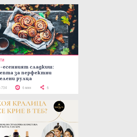
ПТИ
-есенният сладкиш:
епта за перфектни
елени рулца
6 734
6 мин
6