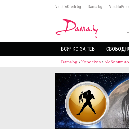
VsichkiOferti.bg
Dama.bg
VsichkiProm
ВСИЧКО ЗА ТЕБ
СВОБОДН
Dama.bg
›
Хороскоп
›
Любопитно