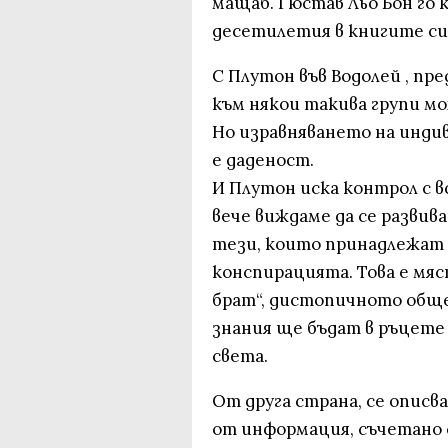
мащаб. Гюстав Льо Бон го 
десетилетия в книгите си 
С Плутон във Водолей , п
към някои такива групи мож
Но изравняването на инди
е даденост.
И Плутон иска контрол с 
вече виждаме да се развива
тези, които принадлежат 
конспирацията. Това е мяс
брат“, дистопичното общ
знания ще бъдат в ръцете
света.
От друга страна, се описв
от информация, съчетано 