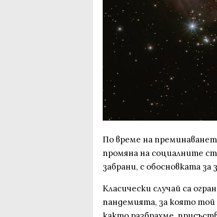
По време на преминаванет
промяна на социалните ст
забрани, с обосновката з
Класически случай са огр
пандемията, за която той 
както разбрахме, присъств