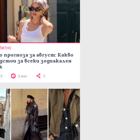
ПИТНО
о прогноза за август: Какво
дстои за всеки зодиакален
к
78
8 мин
0