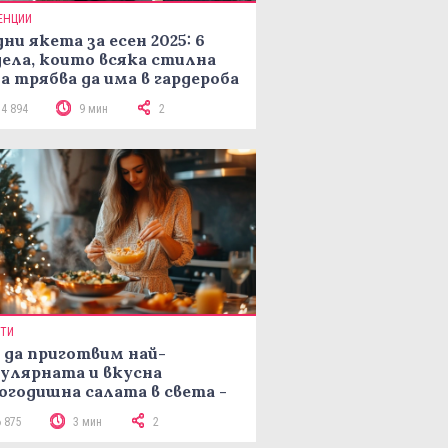
ЕНЦИИ
ни якета за есен 2025: 6
ела, които всяка стилна
а трябва да има в гардероба
14 894
9 мин
2
ПТИ
 да приготвим най-
улярната и вкусна
огодишна салата в света -
епта Мимоза
6 875
3 мин
2