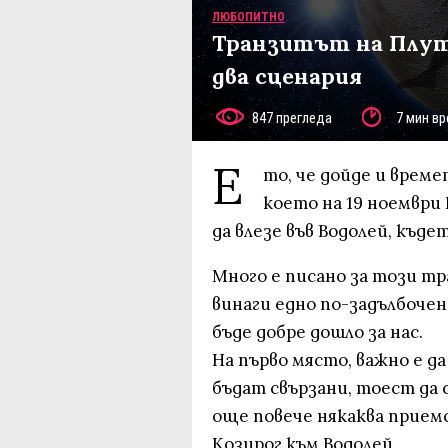
ЛЮБОПИТНО
Транзитът на Плуто
два сценария
847 прегледа
7 мин вр
Е
то, че дойде и време
което на 19 ноември
да влезе във Водолей, къде
Много е писано за този тр
винаги едно по-задълбоче
бъде добре дошло за нас.
На първо място, важно е да
бъдат свързани, тоест да 
още повече някаква прием
Козирог към Водолей.