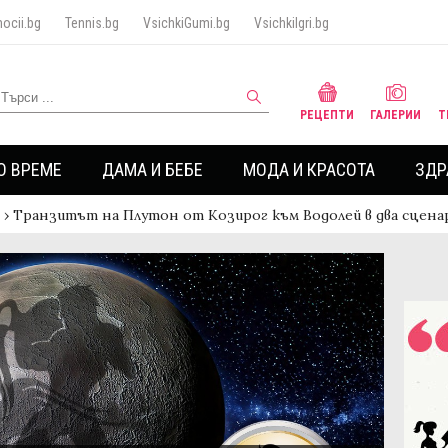
ocii.bg
Tennis.bg
VsichkiGumi.bg
VsichkiIgri.bg
РЕЦЕПТИ
ГАЛЕРИИ
Т
О ВРЕМЕ
ДАМА И БЕБЕ
МОДА И КРАСОТА
ЗДР
›
Транзитът на Плутон от Козирог към Водолей в два сцена