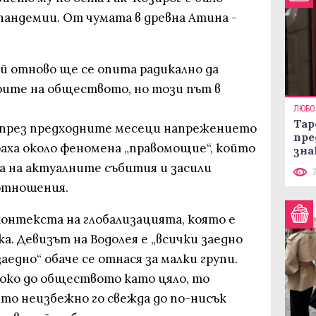
пандемии. Oт чумата в древна Атина -
й отново ще се опита радикално да
ите на обществото, но този път в
ЛЮБО
Тар
а през предходните месеци напрежението
пре
аха около феномена „правомощие“, който
зна
а на актуалните събития и засили
отношения.
 контекста на глобализацията, която е
а. Девизът на Водолея е „всички заедно
заедно“ обаче се отнася за малки групи.
око до обществото като цяло, то
йто неизбежно го свежда до по-нисък