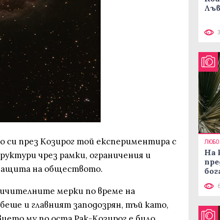
Лъв
о си през Козирог той експериментира с
ЛЮБО
На 
руктури чрез рамки, ограничения и
пре
а защита на обществото.
бог
аничителните мерки по време на
беше и главният заподозрян, тъй като,
ието му по оста Рак-Козирог е било