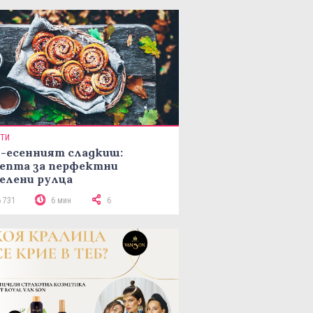
ПТИ
-есенният сладкиш:
епта за перфектни
елени рулца
6 731
6 мин
6