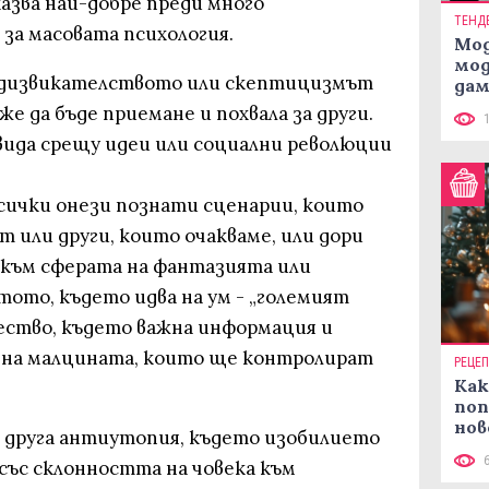
казва най-добре преди много
ТЕНД
за масовата психология.
Мод
мод
редизвикателството или скептицизмът
дам
си
е да бъде приемане и похвала за други.
вида срещу идеи или социални революции
всички онези познати сценарии, които
т или други, които очакваме, или дори
към сферата на фантазията или
тото, където идва на ум - „големият
ество, където важна информация и
 на малцината, които ще контролират
РЕЦЕ
Как
поп
нов
а друга антиутопия, където изобилието
рец
със склонността на човека към