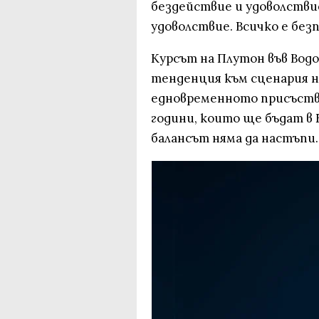
бездействие и удоволствие
удоволствие. Всичко е безп
Курсът на Плутон във Водо
тенденция към сценария н
едновременното присъствие
години, които ще бъдат в Б
балансът няма да настъпи.