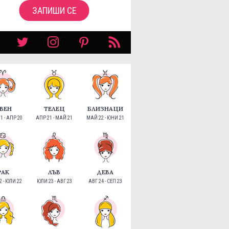
ЗАПИШИ СЕ
ВЕН
ТЕЛЕЦ
БЛИЗНАЦИ
1 - АПР 20
АПР 21 - МАЙ 21
МАЙ 22 - ЮНИ 21
РАК
ЛЪВ
ДЕВА
 - ЮЛИ 22
ЮЛИ 23 - АВГ 23
АВГ 24 - СЕП 23