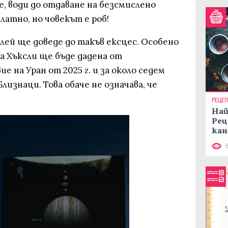
, води до отдаване на безсмислено
латно, но човекът е роб!
лей ще доведе до такъв ексцес. Особено
а Хъксли ще бъде дадена от
 на Уран от 2025 г. и за около седем
лизнаци. Това обаче не означава, че
РЕЦЕ
Най
Рец
кан