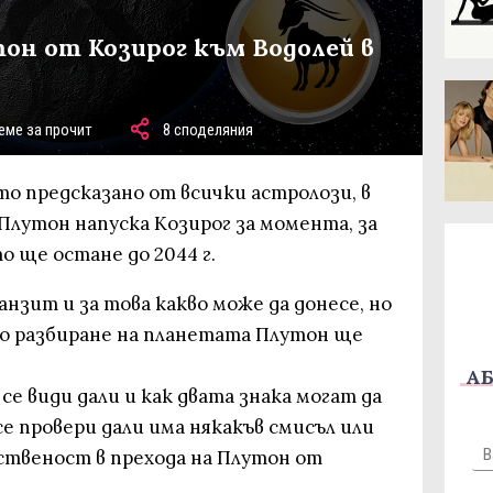
н от Козирог към Водолей в
еме за прочит
8 споделяния
то предсказано от всички астролози, в
 Плутон напуска Козирог за момента, за
то ще остане до 2044 г.
анзит и за това какво може да донесе, но
но разбиране на планетата Плутон ще
АБ
 се види дали и как двата знака могат да
се провери дали има някакъв смисъл или
ственост в прехода на Плутон от