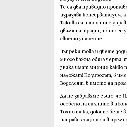
Те са два привидно против
изразява консерватизъм, а
Такива са и техните управ
двамата традиционно се у
своето значение.
Въпреки това и двете зод
много важна обща черта: 
знака имат мнение какво т
наложат! Козирогът, в име
Водолеят, в името на пром
Да не забравяме също, че 
особено на силните в икон
Точно така, докато беше в
направи същото и в преме