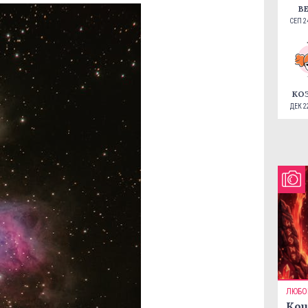
В
СЕП 24
КО
ДЕК 22
ЛЮБО
Кои