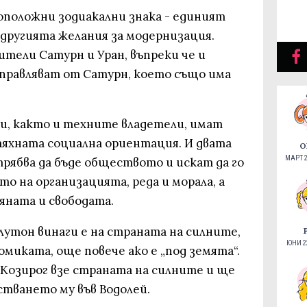
оположни зодиакални знака - единият
 другията желания за модернизация.
ители Сатурн и Уран, въпреки че и
правляват от Сатурн, което също има
ии, както и техните владетели, имат
тяхната социална ориентация. И двата
О
МАРТ 2
рябва да бъде обществото и искат да го
то на организацията, реда и морала, а
яната и свободата.
Плутон винаги е на страната на силните,
ЮНИ 22
омиката, още повече ако е „под земята“.
 Козирог взе страната на силните и ще
стването му във Водолей.