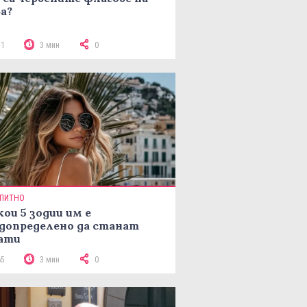
а?
31
3 мин
0
ПИТНО
кои 5 зодии им е
допределено да станат
ати
65
3 мин
0