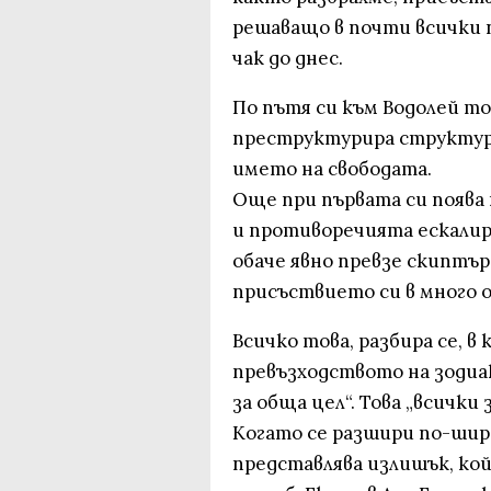
решаващо в почти всички 
чак до днес.
По пътя си към Водолей то
преструктурира структур
името на свободата.
Още при първата си появ
и противоречията ескалир
обаче явно превзе скиптър
присъствието си в много 
Всичко това, разбира се, в
превъзходството на зодиак
за обща цел“. Това „всички 
Когато се разшири по-шир
представлява излишък, ко