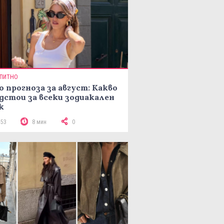
ПИТНО
о прогноза за август: Какво
дстои за всеки зодиакален
к
153
8 мин
0