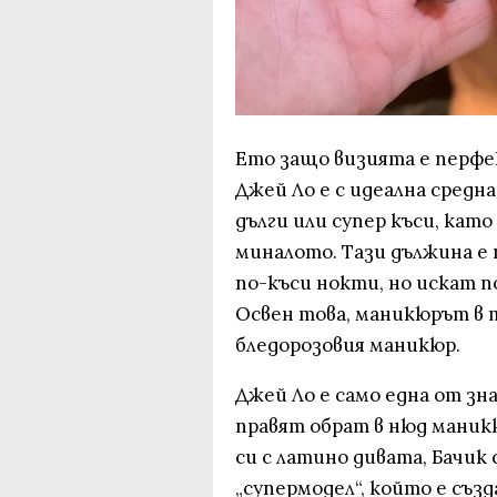
Ето защо визията е перфе
Джей Ло е с идеална средн
дълги или супер къси, като
миналото. Тази дължина е 
по-къси нокти, но искат п
Освен това, маникюрът в 
бледорозовия маникюр.
Джей Ло е само една от з
правят обрат в нюд маник
си с латино дивата, Бачи
„супермодел“, който е създ