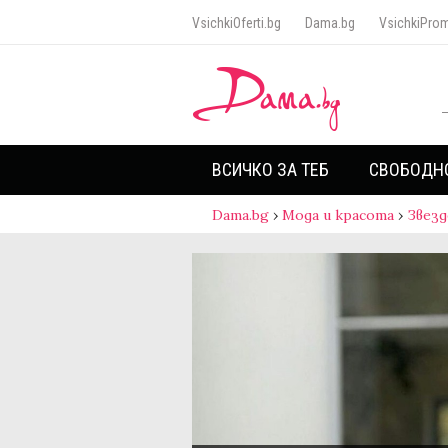
VsichkiOferti.bg
Dama.bg
VsichkiProm
ВСИЧКО ЗА ТЕБ
СВОБОДН
Dama.bg
›
Мода и красота
›
Звезд