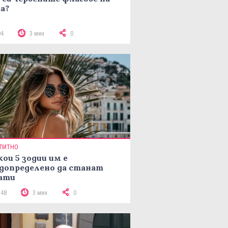
а?
94
3 мин
0
ПИТНО
кои 5 зодии им е
допределено да станат
ати
148
3 мин
0