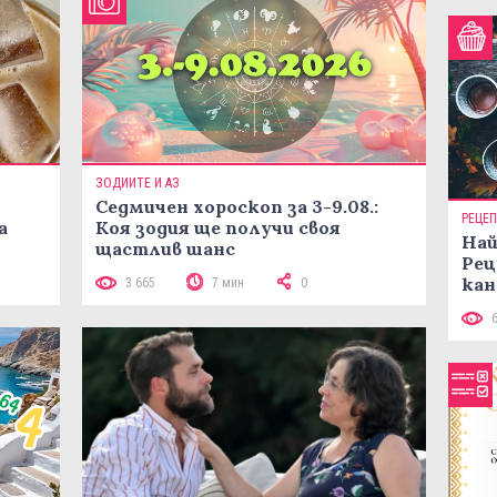
ЗОДИИТЕ И АЗ
Седмичен хороскоп за 3-9.08.:
РЕЦЕ
а
Коя зодия ще получи своя
Най
щастлив шанс
Рец
кан
3 665
7 мин
0