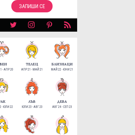
ЗАПИШИ СЕ
ВЕН
ТЕЛЕЦ
БЛИЗНАЦИ
1 - АПР 20
АПР 21 - МАЙ 21
МАЙ 22 - ЮНИ 21
РАК
ЛЪВ
ДЕВА
 - ЮЛИ 22
ЮЛИ 23 - АВГ 23
АВГ 24 - СЕП 23