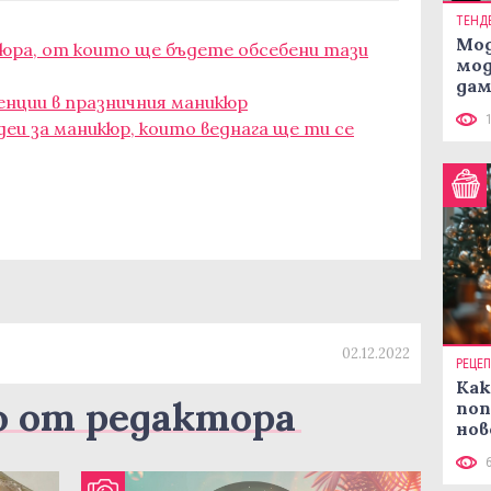
ТЕНД
Мод
кюра, от които ще бъдете обсебени тази
мод
дам
енции в празничния маникюр
си
деи за маникюр, които веднага ще ти се
02.12.2022
РЕЦЕ
Как
о от редактора
поп
нов
рец