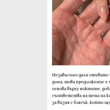
Независимо дали отивате 
дома, това предложение е
основа върху ноктите, доб
съответства на тена на ко
за визия с блясък, който 