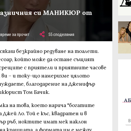
празничния си МАНИКЮР от
 време за прочит
55 споделяния
 сякаш безкрайно редуване на тоалети.
сесоар, който може да остане същият
 срещите с приятели и приятните часове
т ви – и току-що намерихме цялото
 нуждаете, благодарение на Дженифър
икюрист Том Бачик.
АБ
мка на това, което нарича "богатите
Джей Ло. Той е къс, квадратен и в
ър ръб, ноктите имат мек наклон
на краищата, а формата им е между