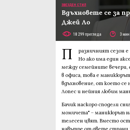
ЗВЕЗДЕН СТИЛ
Вдъхновете се за 
Джей Ло
18 299 прегледа
3 мин
П
разничният сезон е
Но ако има един ак
между семейните вечери,
в офиса, това е маникюръ
вдъхновение, от което се
Лопес и нейния любим ман
Бачик наскоро сподели сни
момичета" – маникюрът на 
телесен цвят. Вместо ост
навътре от двете страни 