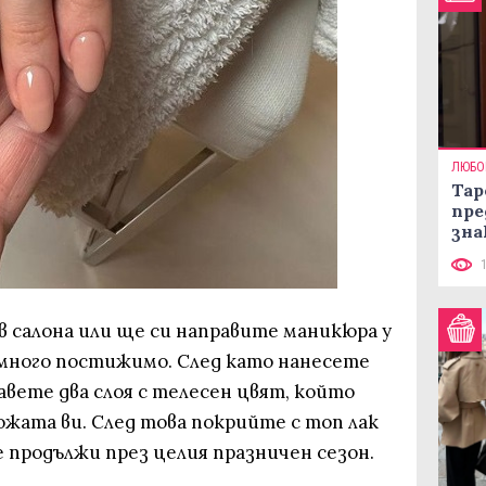
ЛЮБО
Тар
пре
зна
в салона или ще си направите маникюра у
 много постижимо. След като нанесете
авете два слоя с телесен цвят, който
жата ви. След това покрийте с топ лак
ще продължи през целия празничен сезон.