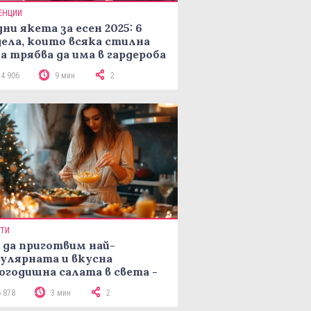
ЕНЦИИ
ни якета за есен 2025: 6
ела, които всяка стилна
а трябва да има в гардероба
14 906
9 мин
2
ПТИ
 да приготвим най-
улярната и вкусна
огодишна салата в света -
епта Мимоза
6 878
3 мин
2