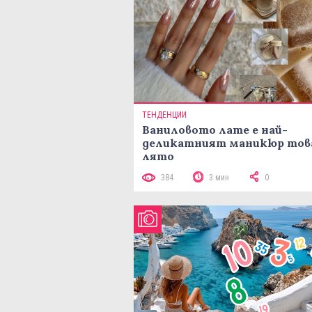
ТЕНДЕНЦИИ
Ваниловото лате е най-
деликатният маникюр тов
лято
384
3 мин
0