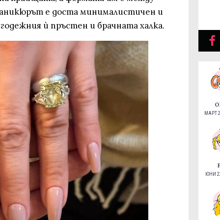
Маникюрът е доста минималистичен и
 годежния ѝ пръстен и брачната халка.
О
МАРТ 2
ЮНИ 22