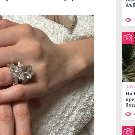
Лъв
ЛЮБО
На 
пре
бог