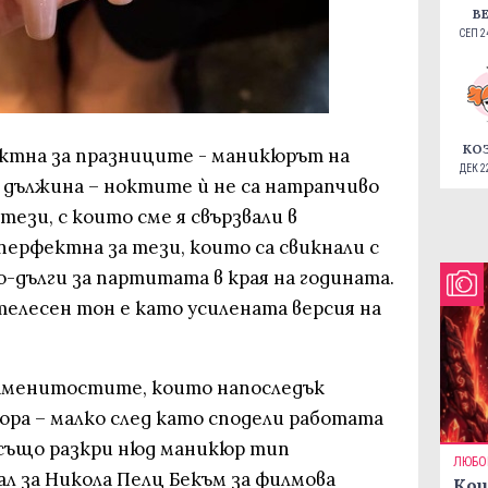
В
СЕП 24
КО
ктна за празниците - маникюрът на
ДЕК 22
а дължина – ноктите ѝ не са натрапчиво
 тези, с които сме я свързвали в
перфектна за тези, които са свикнали с
о-дълги за партитата в края на годината.
телесен тон е като усилената версия на
наменитостите, които напоследък
юра – малко след като сподели работата
к също разкри нюд маникюр тип
ЛЮБО
ал за Никола Пелц Бекъм за филмова
Кои