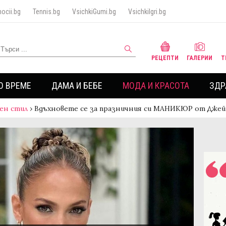
ocii.bg
Tennis.bg
VsichkiGumi.bg
VsichkiIgri.bg
РЕЦЕПТИ
ГАЛЕРИИ
Т
О ВРЕМЕ
ДАМА И БЕБЕ
МОДА И КРАСОТА
ЗДР
ен стил
›
Вдъхновете се за празничния си МАНИКЮР от Джей