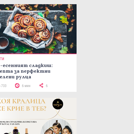
ПТИ
-есенният сладкиш:
епта за перфектни
елени рулца
6 733
6 мин
6