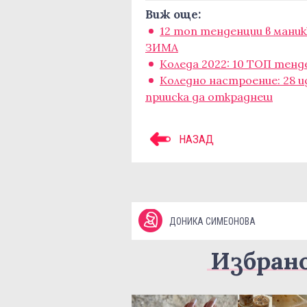
Виж още:
12 топ тенденции в мани
ЗИМА
Коледа 2022: 10 ТОП тенд
Коледно настроение: 28 и
прииска да откраднеш
НАЗАД
ДОНИКА СИМЕОНОВА
Избран