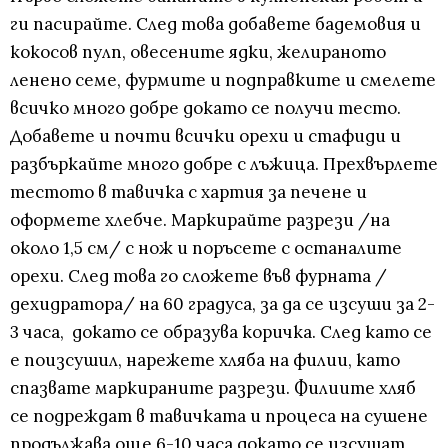
ги пасирайте. След това добавете бадемовия и
кокосов пулп, овесените ядки, желираното
ленено семе, фурмите и подправките и смелете
всичко много добре докато се получи тесто.
Добавете и почти всички орехи и стафиди и
разбъркайте много добре с лъжица. Прехвърлете
тестото в тавичка с хартия за печене и
оформете хлебче. Маркирайте разрези /на
около 1,5 см/ с нож и поръсете с останалите
орехи. След това го сложете във фурната /
дехидратора/ на 60 градуса, за да се изсуши за 2-
3 часа, докато се образува коричка. След като се
е поизсушил, нарежете хляба на филии, като
спазвате маркираните разрези. Филиите хляб
се подреждат в тавичката и процеса на сушене
продължава още 6-10 часа докато се изсушат