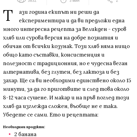
3832
3 мин
2
Т
ази година екипът ни реши да
експериментира и да ви предложи една
много интересна рецепта за Великден - суров
хляб или сурова версия на добре познатия и
обичан от всички козунак. Този хляб няма нищо
общо като съставки, консистенция и
полезност с традиционния, но е чудесна веган
алтернатива, без глутен, без лактоза и без
захар. Ще са ви необходими единствено около 15
минути, за да го приготвите и след това около
8-12 часа сушене. И макар и на пръв поглед този
хляб да изглежда сложен, въобще не е така.
Убедете се сами. Ето и рецептата:
Необходими продукти:
2 банана