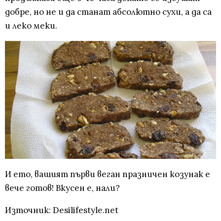
добре, но не и да станат абсолютно сухи, а да са
и леко меки.
И ето, вашият първи веган празничен козунак е
вече готов! Вкусен е, нали?
Източник: Desilifestyle.net