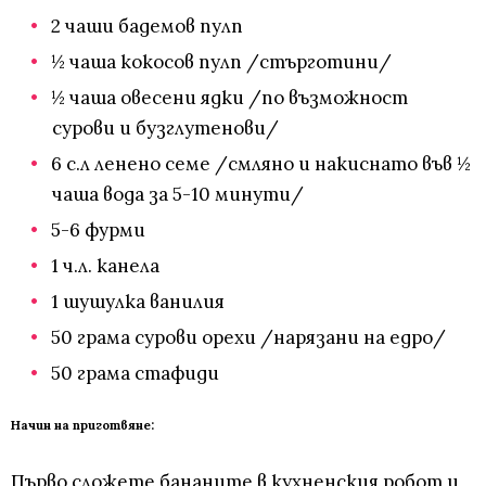
2 чаши бадемов пулп
½ чаша кокосов пулп /стърготини/
½ чаша овесени ядки /по възможност
сурови и бузглутенови/
6 с.л ленено семе /смляно и накиснато във ½
чаша вода за 5-10 минути/
5-6 фурми
1 ч.л. канела
1 шушулка ванилия
50 грама сурови орехи /нарязани на едро/
50 грама стафиди
Начин на приготвяне:
Първо сложете бананите в кухненския робот и