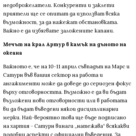
недоброжелатели. Конкуренти и заклети
приятели ще се опитат да използват всяка
възможност, за да нажежат обстановката.
Важно е да избягвате заложените капани.
Мечът на крал Артур в камък на дъното на
океана
Важното е, че на 10-11 април съвпадът на Марс и
Сатурн във вашия сектор на работа и
ангажименти може да доведе до сериозен фокус
върху отговорността. Възможно е да ви бъдат
възложени нови отговорности или в работата
ви да бъдат въведени някои дисциплинарни
мерки. Най-вероятно това ще бъде подписано
на хартия - Сатурн винаги „натежава“ всякакви
подобни аспекти с официални въведения. За