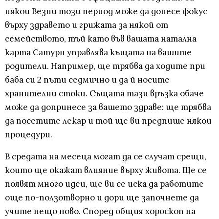
някои Везни този период може да донесе фокус
върху здравето и грижата за някой от
семейството, тъй като във вашата натална
карта Сатурн управлява къщата на вашите
родители. Например, ще трябва да ходите при
баба си 2 пъти седмично и да й носите
хранителни стоки. Същата тази връзка обаче
може да допринесе за вашето здраве: ще трябва
да посетите лекар и той ще ви предпише някои
процедури.
В средата на месеца могат да се случат срещи,
които ще окажат влияние върху живота. Ще се
появят много идеи, ще ви се иска да работите
още по-ползотворно и дори ще започнете да
учите нещо ново. Според общия хороскоп на