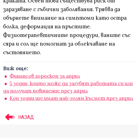
краката. Освен това съществува риск от
заразяване с гъбични заболявания. Трябва да
обърнете внимание на симптоми като остра
болка, деформация на пръстите.
Физиотерапевтичните процедури, ваните със
сяра и сол ще помогнат за облекчаване на
състоянието.
Виж още:
Финансов хороскоп за април
5 зодии, които може да загубят работата си или
да получат повишение през април
Кои зодии ще имат най-голям късмет през април
НАЗАД