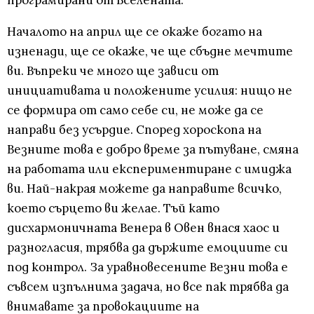
програмирани от Вселената.
Началото на април ще се окаже богато на
изненади, ще се окаже, че ще сбъдне мечтите
ви. Въпреки че много ще зависи от
инициативата и положените усилия: нищо не
се формира от само себе си, не може да се
направи без усърдие. Според хороскопа на
Везните това е добро време за пътуване, смяна
на работата или експериментиране с имиджа
ви. Най-накрая можете да направите всичко,
което сърцето ви желае. Тъй като
дисхармоничната Венера в Овен внася хаос и
разногласия, трябва да държите емоциите си
под контрол. За уравновесените Везни това е
съвсем изпълнима задача, но все пак трябва да
внимавате за провокациите на