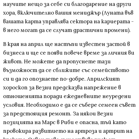
научите нещо за себе си благодарение на други
хора, включително вашия мениджър (Луната във
вашата карта управлява сектора на кариерата -
в него могат да се случат драстични промени).
В края на април ще настъпи известен застой в
бизнеса и ще се появи повече време за личния ви
живот. Не можете да пропуснете тази
възможност да се сближите със семейството
си и да го опознаете по-добре. Априлският
хороскоп за Везни предсказва напрежение в
отношенията поради ежедневните неуредени
условия. Необходимо е да се събере семеен съвет
за предстоящия ремонт. За някои Везни
позицията на Марс в Риби е опасна, тъй като
провокира развитието на артроза и артрит на