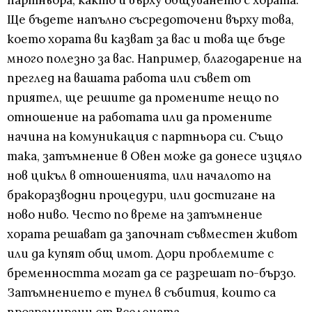
партньора, както и върху общуването с хората.
Ще бъдете напълно съсредоточени върху това,
което хората ви казват за вас и това ще бъде
много полезно за вас. Например, благодарение на
преглед на вашата работа или съвет от
приятел, ще решите да промените нещо по
отношение на работата или да промените
начина на комуникация с партньора си. Също
така, затъмнение в Овен може да донесе изцяло
нов цикъл в отношенията, или началото на
бракоразводни процедури, или достигане на
ново ниво. Често по време на затъмнение
хората решават да започнат съвместен живот
или да купят общ имот. Дори проблемите с
бременността могат да се разрешат по-бързо.
Затъмнението е тунел в събития, които са