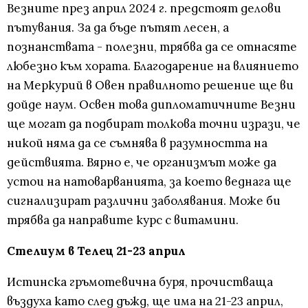
Везните през април 2024 г. предстоят делови
пътувания. За да бъде пътят лесен, а
познанствата - полезни, трябва да се отнасяте
любезно към хората. Благодарение на влиянието
на Меркурий в Овен правилното решение ще ви
дойде наум. Освен това дипломатичните Везни
ще могат да подбират толкова точни изрази, че
никой няма да се съмнява в разумността на
действията. Вярно е, че организмът може да
устои на натоварванията, за което веднага ще
сигнализират различни заболявания. Може би
трябва да направите курс с витамини.
Стелиум в Телец 21-23 април
Истинска гръмотевична буря, прочистваща
въздуха като след дъжд, ще има на 21-23 април,