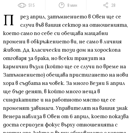
515
8 мин
28
П
рез април, затъмнението в Овен ще се
случи във вашия сектор на отношенията,
което само по себе си обещава мащабни
промени в обкръжението ви, не само в личния
живот. Да, класически този дом на хороскопа
отговаря за брака, но всеки транзит на
кармични възли (който ще се случи по време на
Затъмнението) обещава пристигането на нови
хора в съдбата на човек. За много Везни 8 април
ще бъде денят, в който много неща в
синдикатите и на работното място ще се
променят завинаги. Управителят на вашия знак
Венера навлиза в Овен от 6 април, което показва
доста сериозен фокус върху отношенията с