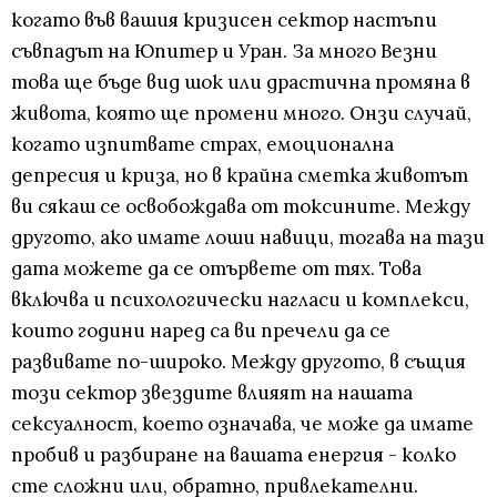
когато във вашия кризисен сектор настъпи
съвпадът на Юпитер и Уран. За много Везни
това ще бъде вид шок или драстична промяна в
живота, която ще промени много. Онзи случай,
когато изпитвате страх, емоционална
депресия и криза, но в крайна сметка животът
ви сякаш се освобождава от токсините. Между
другото, ако имате лоши навици, тогава на тази
дата можете да се отървете от тях. Това
включва и психологически нагласи и комплекси,
които години наред са ви пречели да се
развивате по-широко. Между другото, в същия
този сектор звездите влияят на нашата
сексуалност, което означава, че може да имате
пробив и разбиране на вашата енергия - колко
сте сложни или, обратно, привлекателни.